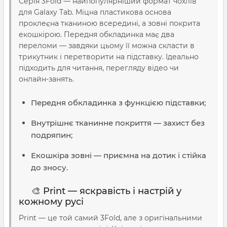
Серія 3Fold — найпопулярніший формат чохлів
для Galaxy Tab. Міцна пластикова основа
проклеєна тканиною всередині, а зовні покрита
екошкірою. Передня обкладинка має два
переломи — завдяки цьому її можна скласти в
трикутник і перетворити на підставку. Ідеально
підходить для читання, перегляду відео чи
онлайн-занять.
Передня обкладинка з функцією підставки;
Внутрішнє тканинне покриття — захист без
подряпин;
Екошкіра зовні — приємна на дотик і стійка
до зносу.
🎨 Print — яскравість і настрій у
кожному русі
Print — це той самий 3Fold, але з оригінальними