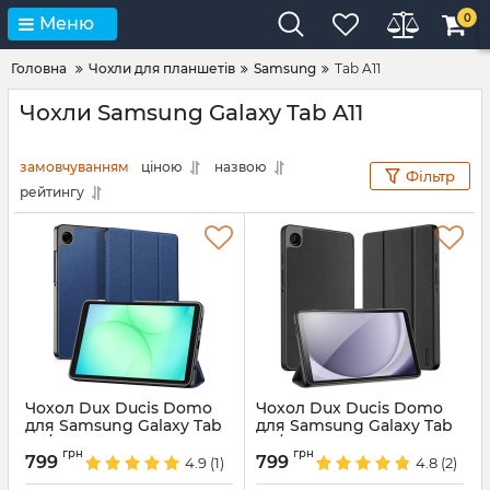
0
Меню
Головна
Чохли для планшетів
Samsung
Tab A11
Чохли Samsung Galaxy Tab A11
замовчуванням
ціною
назвою
Фільтр
рейтингу
Чохол Dux Ducis Domo
Чохол Dux Ducis Domo
для Samsung Galaxy Tab
для Samsung Galaxy Tab
A11/A9 (8.7'') DarkBlue
A11/A9 (8.7'') Black
грн
грн
799
799
4.9
(1)
4.8
(2)
Артикул:
87401
Артикул:
87401