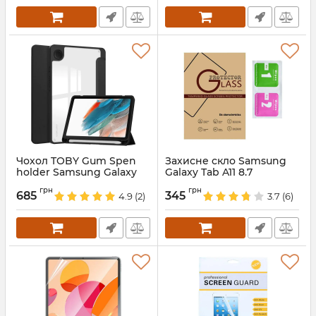
Чохол TOBY Gum Spen
Захисне скло Samsung
holder Samsung Galaxy
Galaxy Tab A11 8.7
Tab A11 8.7 X130 X135 Black
Артикул:
688164
грн
грн
685
345
4.9
(2)
3.7
(6)
Артикул:
688337