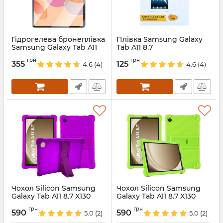
Гідрогелева бронеплівка
Плівка Samsung Galaxy
Samsung Galaxy Tab A11
Tab A11 8.7
8.7 X130 X135
Артикул:
688163
грн
грн
355
125
4.6
(4)
4.6
(4)
Артикул:
688162
Чохол Silicon Samsung
Чохол Silicon Samsung
Galaxy Tab A11 8.7 X130
Galaxy Tab A11 8.7 X130
X135 Violet
X135 Green
грн
грн
590
590
5.0
(2)
5.0
(2)
Артикул:
688354
Артикул:
688352