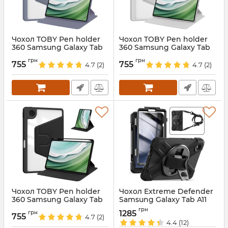
Чохол TOBY Pen holder
Чохол TOBY Pen holder
360 Samsung Galaxy Tab
360 Samsung Galaxy Tab
A11 8.7 X130 X135 Violet
A11 8.7 X130 X135 Grey
грн
грн
755
755
4.7
(2)
4.7
(2)
Артикул:
688417
Артикул:
688416
Чохол TOBY Pen holder
Чохол Extreme Defender
360 Samsung Galaxy Tab
Samsung Galaxy Tab A11
A11 8.7 X130 X135 Black
8.7 X130 X135 Black
грн
1285
грн
755
4.7
(2)
Артикул:
688415
Артикул:
688362
4.4
(12)