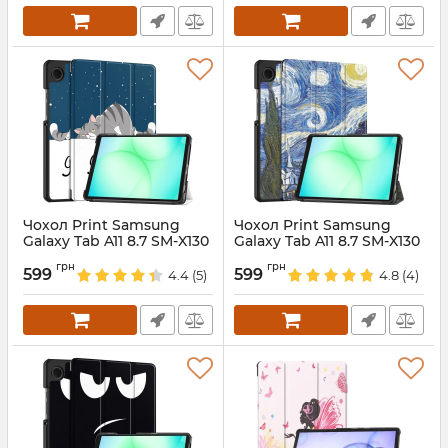
Чохол Print Samsung
Чохол Print Samsung
Galaxy Tab A11 8.7 SM-X130
Galaxy Tab A11 8.7 SM-X130
SM-X135 SleepyCat
SM-X135 Winter
грн
грн
599
599
4.4
(5)
4.8
(4)
Артикул:
688181
Артикул:
688180