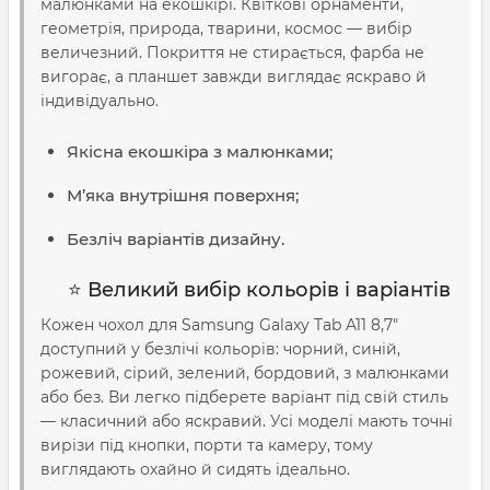
малюнками на екошкірі. Квіткові орнаменти,
геометрія, природа, тварини, космос — вибір
величезний. Покриття не стирається, фарба не
вигорає, а планшет завжди виглядає яскраво й
індивідуально.
Якісна екошкіра з малюнками;
М’яка внутрішня поверхня;
Безліч варіантів дизайну.
⭐ Великий вибір кольорів і варіантів
Кожен чохол для Samsung Galaxy Tab A11 8,7″
доступний у безлічі кольорів: чорний, синій,
рожевий, сірий, зелений, бордовий, з малюнками
або без. Ви легко підберете варіант під свій стиль
— класичний або яскравий. Усі моделі мають точні
вирізи під кнопки, порти та камеру, тому
виглядають охайно й сидять ідеально.