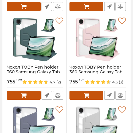
Чохол TOBY Pen holder
Чохол TOBY Pen holder
360 Samsung Galaxy Tab
360 Samsung Galaxy Tab
A11 8.7 X130 X135
A11 8.7 X130 X135 Pink
грн
грн
DarkGreen
755
755
4.7
(2)
4.5
(3)
Артикул:
688418
Артикул:
688419