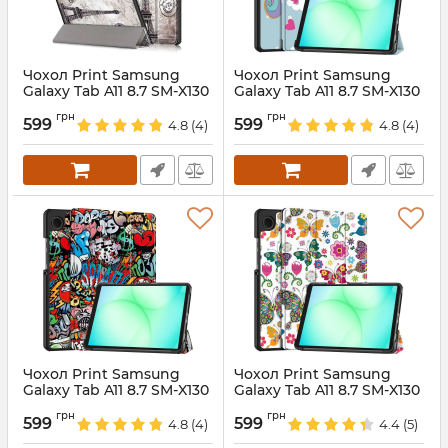
Чохол Print Samsung
Чохол Print Samsung
Galaxy Tab A11 8.7 SM-X130
Galaxy Tab A11 8.7 SM-X130
SM-X135 EffileTower
SM-X135 Ponny
грн
грн
599
599
4.8
(4)
4.8
(4)
Артикул:
688421
Артикул:
688183
Чохол Print Samsung
Чохол Print Samsung
Galaxy Tab A11 8.7 SM-X130
Galaxy Tab A11 8.7 SM-X130
SM-X135 Graffiti
SM-X135 ButterFly
грн
грн
599
599
4.8
(4)
4.4
(5)
Артикул:
688182
Артикул:
688401