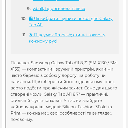
&bull; Гідрогелева плівка
🛍️ Як вибрати і купити чохол для Galaxy
Tab A11
🌟 Підсумок &mdash; стиль і захист у
кожному русі
Планшет Samsung Galaxy Tab A11 8,7″ (SM-X130 / SM-
X135) — компактний і зручний пристрій, який ми
часто беремо з собою у дорогу, на роботу чи
навчання. Щоб зберегти його в ідеальному стані,
варто подбати про якісний захист. Саме для цього
створені чохли Galaxy Tab A11 8,7" — практичні,
стильні й функціональні. У нас ви знайдете
найпопулярніші моделі: Silicon, Fashion, 3Fold та
Print — кожна має свої особливості та виглядає
по-своєму.