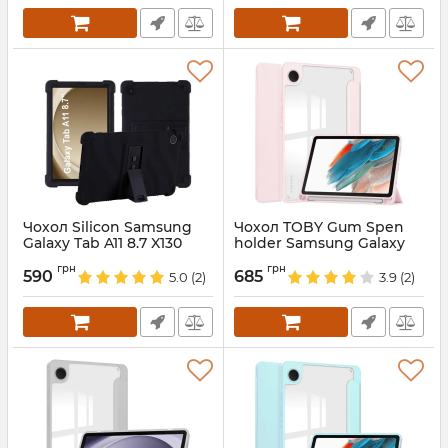
Чохол Silicon Samsung
Чохол TOBY Gum Spen
Galaxy Tab A11 8.7 X130
holder Samsung Galaxy
X135 Black
Tab A11 8.7 X130 X135 Pink
грн
грн
590
685
5.0
(2)
3.9
(2)
Артикул:
688350
Артикул:
688339