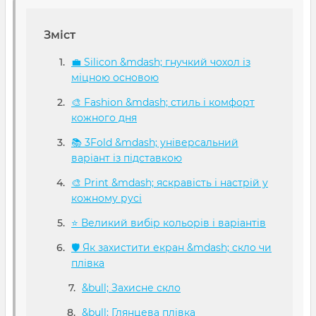
Зміст
💼 Silicon &mdash; гнучкий чохол із
міцною основою
🎨 Fashion &mdash; стиль і комфорт
кожного дня
📚 3Fold &mdash; універсальний
варіант із підставкою
🎨 Print &mdash; яскравість і настрій у
кожному русі
⭐ Великий вибір кольорів і варіантів
🛡️ Як захистити екран &mdash; скло чи
плівка
&bull; Захисне скло
&bull; Глянцева плівка