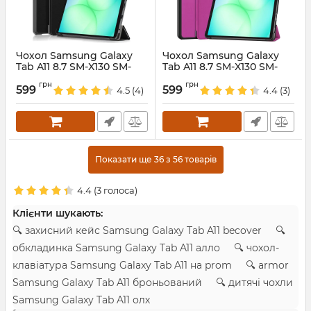
Чохол Samsung Galaxy
Чохол Samsung Galaxy
Tab A11 8.7 SM-X130 SM-
Tab A11 8.7 SM-X130 SM-
X135 3fold Black
X135 3fold Violet
грн
грн
599
599
4.5
(4)
4.4
(3)
Артикул:
688190
Артикул:
688189
Показати ще 36 з 56 товарів
4.4
(
3
голоса)
Клієнти шукають:
🔍 захисний кейс Samsung Galaxy Tab A11 becover 🔍
обкладинка Samsung Galaxy Tab A11 алло 🔍 чохол-
клавіатура Samsung Galaxy Tab A11 на prom 🔍 armor
Samsung Galaxy Tab A11 броньований 🔍 дитячі чохли
Samsung Galaxy Tab A11 олх