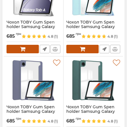
Чохол TOBY Gum Spen
Чохол TOBY Gum Spen
holder Samsung Galaxy
holder Samsung Galaxy
Tab A11 8.7 X130 X135 Grey
Tab A11 8.7 X130 X135
грн
грн
SkyBlue
685
685
4.8
(1)
4.8
(1)
Артикул:
688340
Артикул:
688342
Чохол TOBY Gum Spen
Чохол TOBY Gum Spen
holder Samsung Galaxy
holder Samsung Galaxy
Tab A11 8.7 X130 X135 Violet
Tab A11 8.7 X130 X135
грн
грн
DarkGreen
685
685
4.8
(1)
4.8
(1)
Артикул:
688341
Артикул:
688338