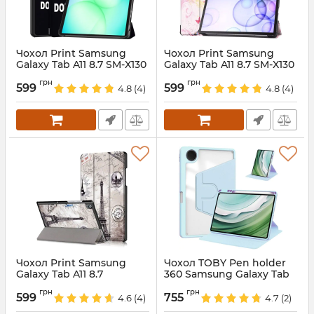
Чохол Print Samsung
Чохол Print Samsung
Galaxy Tab A11 8.7 SM-X130
Galaxy Tab A11 8.7 SM-X130
SM-X135 Dont Touch my
SM-X135 Fairy
грн
грн
Tab
599
599
4.8
(4)
4.8
(4)
Артикул:
688178
Артикул:
688179
Чохол Print Samsung
Чохол TOBY Pen holder
Galaxy Tab A11 8.7
360 Samsung Galaxy Tab
EffileTowe
A11 8.7 X130 X135 SkyBlue
грн
грн
599
755
4.6
(4)
4.7
(2)
Артикул:
688423
Артикул:
688420