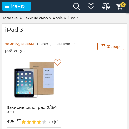
0
Меню
Головна
Захисне скло
Apple
iPad 3
iPad 3
замовчуванням
ціною
назвою
Фільтр
рейтингу
Захисне скло Ipad 2/3/4
9H+
Артикул:
1903
грн
325
3.8
(8)