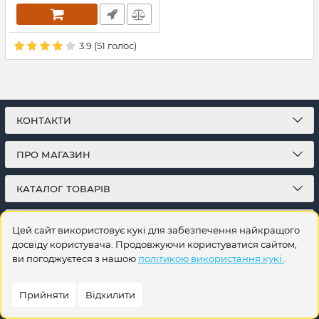
3.9
(
51
голос)
КОНТАКТИ
ПРО МАГАЗИН
КАТАЛОГ ТОВАРІВ
ПІДПИСКА
Цей сайт використовує кукі для забезпечення найкращого
досвіду користувача. Продовжуючи користуватися сайтом,
ви погоджуєтеся з нашою
політикою використання кукі
.
Прийняти
Відхилити
© 2026
Інтернет-магазин на