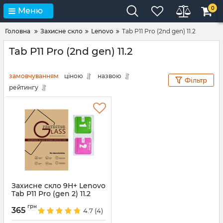
0
Меню
Головна
Захисне скло
Lenovo
Tab P11 Pro (2nd gen) 11.2
Tab P11 Pro (2nd gen) 11.2
замовчуванням
ціною
назвою
Фільтр
рейтингу
Захисне скло 9H+ Lenovo
Tab P11 Pro (gen 2) 11.2
TB132FU TB138FC
грн
365
4.7
(4)
Артикул:
6431