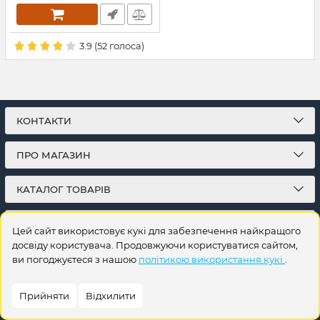
3.9
(
52
голоса)
КОНТАКТИ
ПРО МАГАЗИН
КАТАЛОГ ТОВАРІВ
ПІДПИСКА
Цей сайт використовує кукі для забезпечення найкращого
досвіду користувача. Продовжуючи користуватися сайтом,
ви погоджуєтеся з нашою
політикою використання кукі
.
Прийняти
Відхилити
© 2026
Інтернет-магазин на