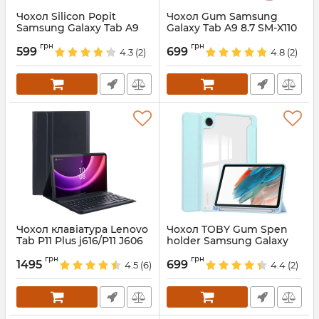
Чохол Silicon Popit
Чохол Gum Samsung
Samsung Galaxy Tab A9
Galaxy Tab A9 8.7 SM-X110
8.7 SM X110 X115 Color
SM-X115 Bronze
грн
грн
599
699
4.3
(2)
4.8
(2)
Артикул:
687748
Артикул:
687673
Чохол клавіатура Lenovo
Чохол TOBY Gum Spen
Tab P11 Plus j616/P11 J606
holder Samsung Galaxy
J616 J607 Bluetooth
Tab A9 8.7 X110 X115
грн
грн
Keyboard with TP
SkyBlue
1495
699
4.5
(6)
4.4
(2)
Артикул:
688522
Артикул:
687711