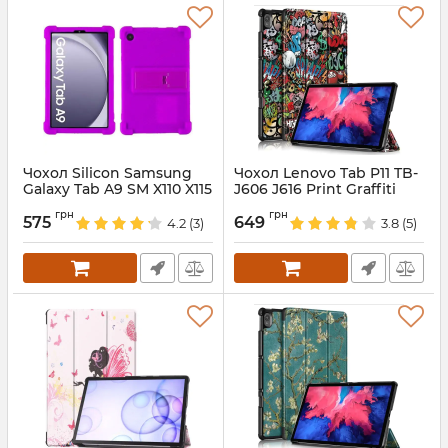
Чохол Silicon Samsung
Чохол Lenovo Tab P11 TB-
Galaxy Tab A9 SM X110 X115
J606 J616 Print Graffiti
Violet
Артикул:
5797
грн
грн
575
649
4.2
(3)
3.8
(5)
Артикул:
7266