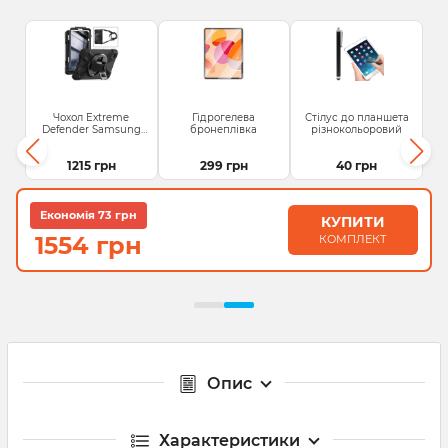
Чохол Extreme
Гідрогелева
Стілус до планшета
Defender Samsung
бронеплівка
різнокольоровий
Tab A9 8.7 SM...
1215 грн
299 грн
40 грн
Економія 73 грн
КУПИТИ
1554 грн
КОМПЛЕКТ
Опис
Характеристики