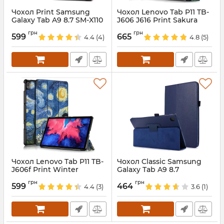
Чохол Print Samsung
Чохол Lenovo Tab P11 TB-
Galaxy Tab A9 8.7 SM-X110
J606 J616 Print Sakura
SM-X115 Fairy
Артикул:
5179
грн
грн
599
665
4.4
(4)
4.8
(5)
Артикул:
687520
Чохол Lenovo Tab P11 TB-
Чохол Classic Samsung
J606f Print Winter
Galaxy Tab A9 8.7
Darkblue
Артикул:
5182
грн
грн
599
464
4.4
(3)
3.6
(1)
Артикул:
688065