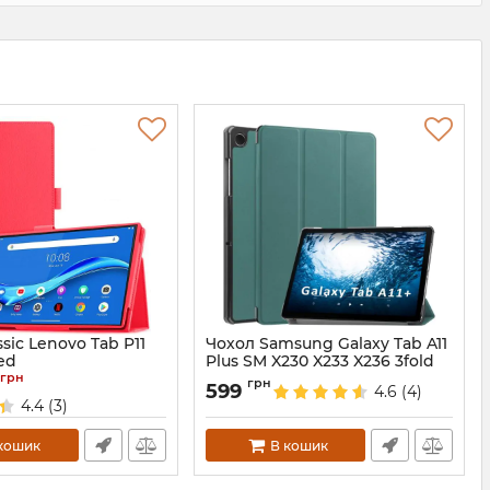
sic Lenovo Tab P11
Чохол Samsung Galaxy Tab A11
ed
Plus SM X230 X233 X236 3fold
DarkGreen
грн
4
6
грн
599
4.6
(4)
Артикул:
688218
4.4
(3)
кошик
В кошик