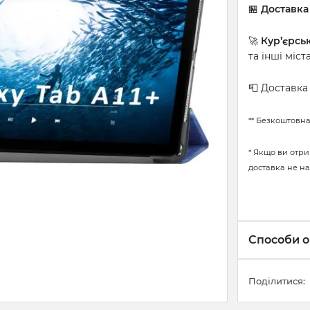
🏪
Доставка
🚀
Кур’єрсь
та інші міст
📮 Доставк
** Безкоштовна
* Якщо ви отри
доставка не на
Способи о
Поділитися: