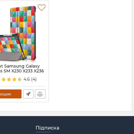
nt Samsung Galaxy
us SM X230 X233 X236
4.6
(4)
236
кошик
Підписка