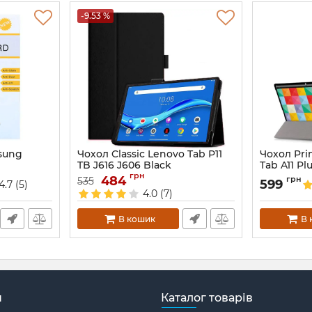
-9.53 %
sung
Чохол Classic Lenovo Tab P11
Чохол Pri
TB J616 J606 Black
Tab A11 Pl
Tapper
грн
Артикул:
484
5242
грн
535
599
4.7
(5)
Артикул:
688
4.0
(7)
В кошик
В 
н
Каталог товарів