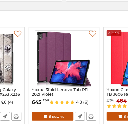
-9.53 %
g Galaxy
Чохол 3fold Lenovo Tab P11
Чохол Clas
 X233 X236
2021 Violet
TB J606 R
Артикул:
5175
Артикул:
48
524
грн
535
645
4.6
(4)
4.8
(6)
В кошик
В 