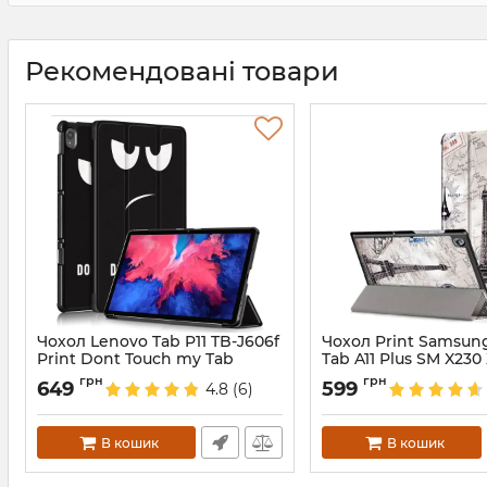
Рекомендовані товари
Чохол Lenovo Tab P11 TB-J606f
Чохол Print Samsun
Print Dont Touch my Tab
Tab A11 Plus SM X230
EffileTower
Артикул:
5227
грн
грн
649
599
4.8
(6)
Артикул:
688234
В кошик
В кошик