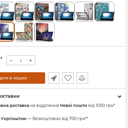
н
−
+
дати в кошик
оставки
вна доставка
на відділення
Нової пошти
від 1000 грн*
а Укрпоштою
— безкоштовно від 700 грн**