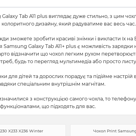
alaxy Tab A11 plus виглядає дуже стильно, з цим чох
и колоритного дизайну, який радуватиме вас весь час.
жди зможете зробити красиві знімки і викласти їх на
ля Samsung Galaxy Tab A11+ plus є можливість зарядки
. Варто відзначити що чохол легким рухом перетворюєт
реб, будь то перегляд мультимедіа або просто листу
ки для дітей та дорослих порадує та підійме настрій 
завдяки спеціальним внутрішнім магнітам.
значилися з конструкцією самого чохла, то телефону
 функціоналами, що підходять для вас.
230 X233 X236 Winter
Чохол Print Samsung 