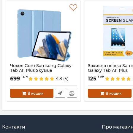
Чохол Gum Samsung Galaxy
Захисна плівка Sam
Tab A11 Plus SkyBue
Galaxy Tab A11 Plus
Артикул:
688582
Артикул:
688254
грн
грн
699
125
4.8
(5)
В кошик
В кошик
Контакти
Про магази