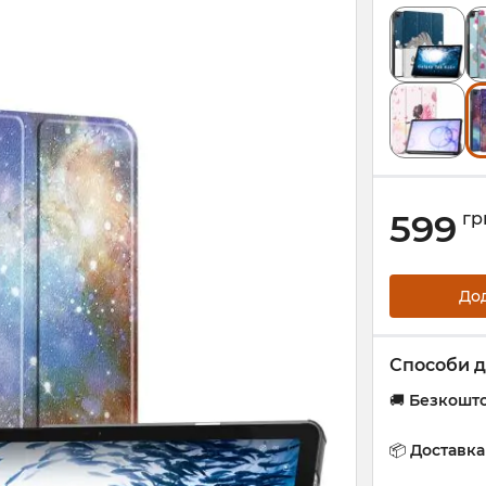
599
гр
До
Способи д
🚚
Безкошто
📦
Доставк