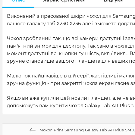
Виконаний з пресованої шкіри чохол для Samsung G
вашого галаксу таб Х230 Х236 але і зможете додат
Чохол зроблений так, що всі камери доступні і зав
пам'ятний знімок для десктопу. Так само в чохлі д
момент доступні всі кнопки гучність, вкл / викл..
зручне становище вашого планшета для ваших пот
Малюнок найцікавіше в цій серії, жартівливі малюн
зручна функція - при закритті чохла екран гасне 
Якщо ви вже купили цей новий планшет, але не ви
допоможуть вам купити чохол Galaxy Tab А11 Plus з
Чохол Print Samsung Galaxy Tab A11 Plus SM X