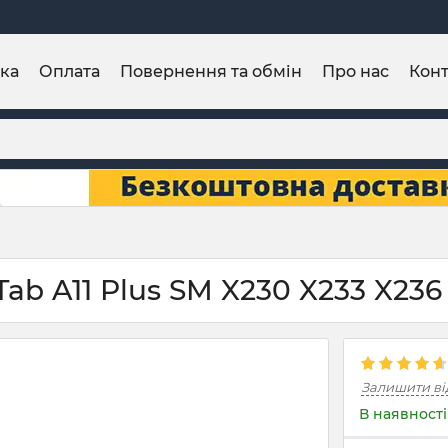
ка
Оплата
Повернення та обмін
Про нас
Конт
Tab A11 Plus SM X230 X233 X236
Залишити ві
В наявності