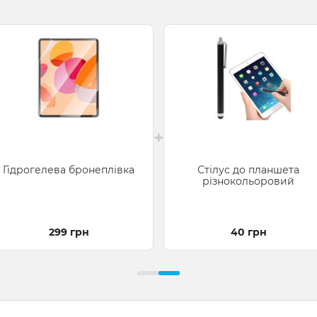
+
Гідрогелева бронеплівка
Стілус до планшета
різнокольоровий
299 грн
40 грн