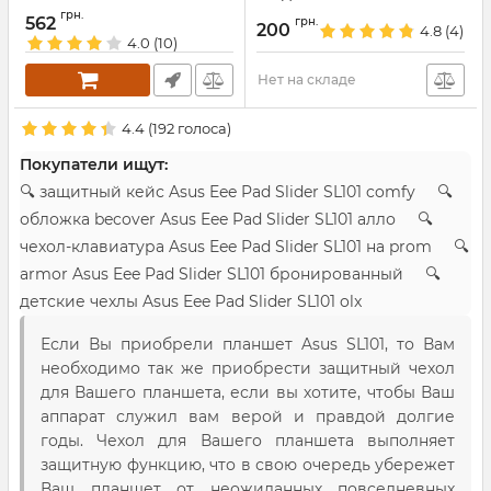
Артикул:
142
Артикул:
320
грн.
562
грн.
200
4.8
(4)
4.0
(10)
Нет на складе
4.4
(
192
голоса)
Покупатели ищут:
🔍 защитный кейс Asus Eee Pad Slider SL101 comfy 🔍
обложка becover Asus Eee Pad Slider SL101 алло 🔍
чехол-клавиатура Asus Eee Pad Slider SL101 на prom 🔍
armor Asus Eee Pad Slider SL101 бронированный 🔍
детские чехлы Asus Eee Pad Slider SL101 olx
Если Вы приобрели планшет Asus SL101, то Вам
необходимо так же приобрести защитный чехол
для Вашего планшета, если вы хотите, чтобы Ваш
аппарат служил вам верой и правдой долгие
годы. Чехол для Вашего планшета выполняет
защитную функцию, что в свою очередь убережет
Ваш планшет от неожиданных повседневных