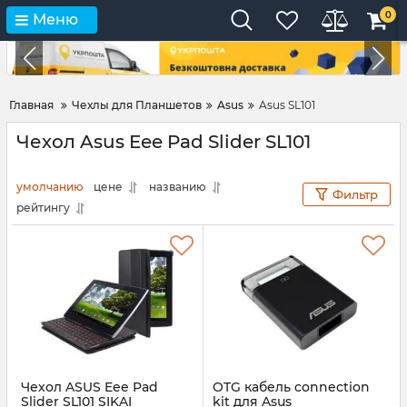
0
Меню
Главная
Чехлы для Планшетов
Asus
Asus SL101
Чехол Asus Eee Pad Slider SL101
умолчанию
цене
названию
Фильтр
рейтингу
Чехол ASUS Eee Pad
OTG кабель connection
Slider SL101 SIKAI
kit для Asus