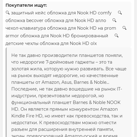
Покупатели ищут:
🔍 защитный кейс обложка для Nook HD comfy 🔍
обложка becover обложка для Nook HD алло 🔍
чехол-клавиатура обложка для Nook HD на prom 🔍
armor обложка для Nook HD бронированный 🔍
детские чехлы обложка для Nook HD olx
Не так давно производители планшетов поняли,
что недорогие 7-дюймовые гаджеты – это та
золотая жила, которую нужно развивать. Все чаще
на рынок выходят недорогие, но качественные
планшеты от Amazon, Asus, Barnes & Noble…
Последние, не так давно вошедшие на рынок IT-
индустрии, презентовали недорогой, но
функциональный планшет Barnes & Noble NOOK
HD. Он является прямым конкурентом Amazon
Kindle Fire HD, но имеет как превосходства, так и
недостатки. К превосходствам можно отнести
разъем для расширения внутренней памяти,
экран, превосходящий Amazon-оский и время