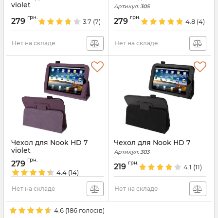
violet
Артикул:
305
Артикул:
306
грн.
грн.
279
279
3.7
(7)
4.8
(4)
Нет на складе
Нет на складе
Чехол для Nook HD 7
Чехол для Nook HD 7
violet
Артикул:
303
Артикул:
304
грн.
279
грн.
219
4.1
(11)
4.4
(14)
Нет на складе
Нет на складе
4.6
(
186
голосів)