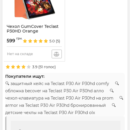
Чехол GumCover Teclast
P30HD Orange
Артикул:
7176
грн.
599
5.0
(5)
Нет на складе
3.9
(
51
голос)
Покупатели ищут:
🔍 защитный кейс на Teclast P30 Air P30hd comfy 🔍
обложка becover на Teclast P30 Air P30hd алло 🔍
чехол-клавиатура на Teclast P30 Air P30hd на prom 🔍
armor на Teclast P30 Air P30hd бронированный 🔍
детские чехлы на Teclast P30 Air P30hd olx