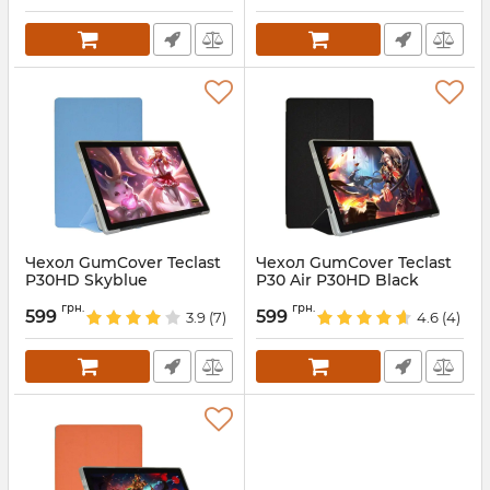
Чехол GumCover Teclast
Чехол GumCover Teclast
P30HD Skyblue
P30 Air P30HD Black
Артикул:
7177
Артикул:
7175
грн.
грн.
599
599
3.9
(7)
4.6
(4)