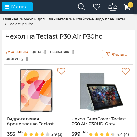
0
Меню
Главная
Чехлы для Планшетов
Китайские чудо планшеты
Teclast p30hd
Чехол на Teclast P30 Air P30hd
умолчанию
цене
названию
Фильтр
рейтингу
Гидрогелевая
Чехол GumCover Teclast
бронепленка Teclast
P30 Air P30HD Grey
p30hd P30 Air
Артикул:
7178
грн.
грн.
355
599
3.9
(3)
4.4
(4)
Артикул:
68715