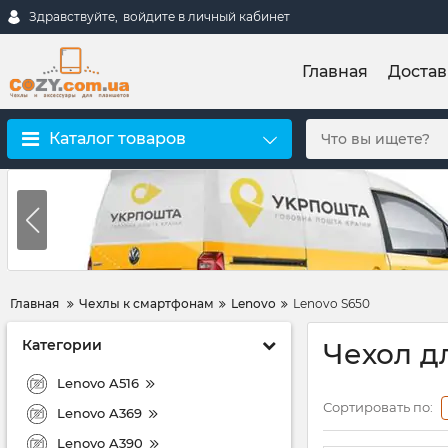
Здравствуйте,
войдите в личный кабинет
Главная
Достав
Каталог товаров
Главная
Чехлы к смартфонам
Lenovo
Lenovo S650
Категории
Чехол д
Lenovo A516
Сортировать по:
Lenovo A369
Lenovo A390