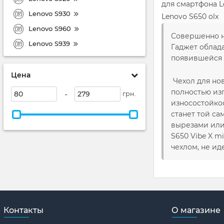
для смартфона 
Lenovo S930
Lenovo S650 olx
Lenovo S960
Совершенно но
Lenovo S939
Гаджет облад
появившейся 
Цена
Чехол для нов
полностью из
-
грн.
износостойко
станет той са
вырезами или 
S650 Vibe X m
чехлом, не и
Контакты
О магазине