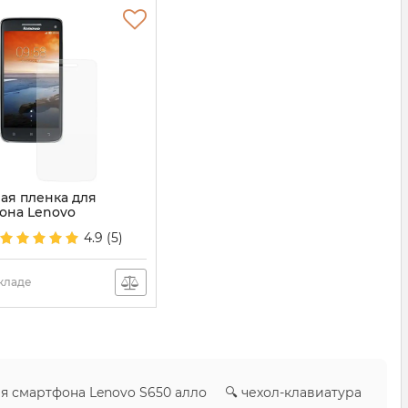
ая пленка для
она Lenovo
555
4.9
(5)
складе
ля смартфона Lenovo S650 алло 🔍 чехол-клавиатура