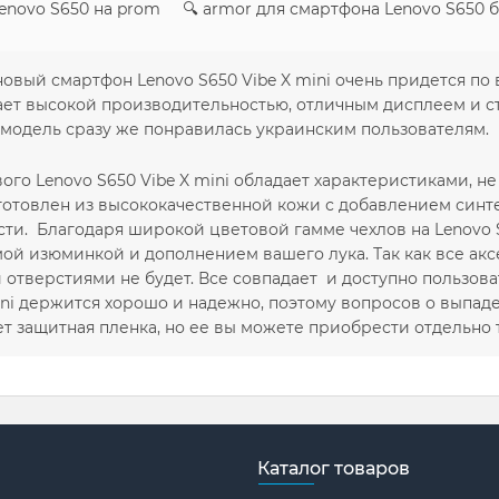
Lenovo S650 на prom 🔍 armor для смартфона Lenovo S650
вый смартфон Lenovo S650 Vibe X mini очень придется по
ает высокой производительностью, отличным дисплеем и 
модель сразу же понравилась украинским пользователям.
ого Lenovo S650 Vibe X mini обладает характеристиками, н
готовлен из высококачественной кожи с добавлением синт
сти. Благодаря широкой цветовой гамме чехлов на Lenovo 
мой изюминкой и дополнением вашего лука. Так как все ак
отверстиями не будет. Все совпадает и доступно пользова
ini держится хорошо и надежно, поэтому вопросов о выпаден
дет защитная пленка, но ее вы можете приобрести отдельн
Каталог товаров