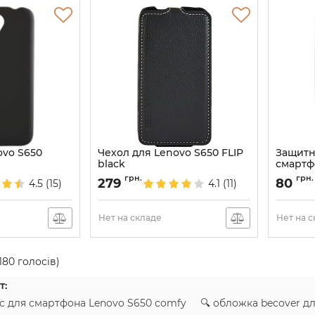
ovo S650
Чехол для Lenovo S650 FLIP
Защитн
black
смартф
Артикул:
553
Артикул:
грн.
грн.
279
80
4.5
(15)
4.1
(11)
Нет на складе
Нет на 
180
голосів)
т:
с для смартфона Lenovo S650 comfy 🔍 обложка becover д