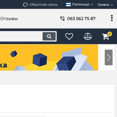
Обратная связь
Паляныця
Гривна
Отзывы
063 562 75 87
0