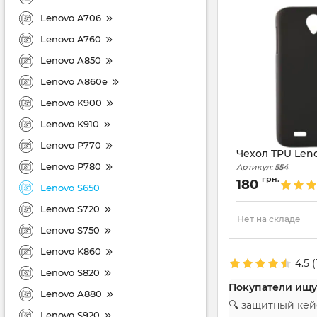
Lenovo A706
Lenovo A760
Lenovo A850
Lenovo A860e
Lenovo K900
Lenovo K910
Lenovo P770
Чехол TPU Len
Lenovo P780
Артикул:
554
грн.
180
Lenovo S650
Lenovo S720
Нет на складе
Lenovo S750
Lenovo K860
4.5
(
Lenovo S820
Покупатели ищу
Lenovo A880
🔍 защитный кей
Lenovo S920