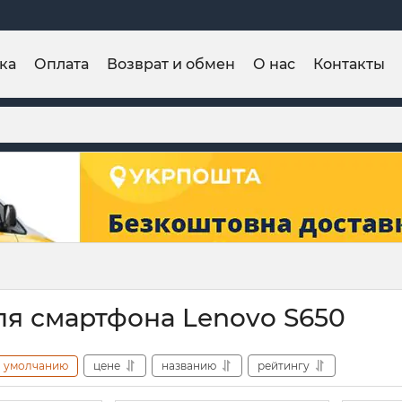
ка
Оплата
Возврат и обмен
О нас
Контакты
ля смартфона Lenovo S650
умолчанию
цене
названию
рейтингу