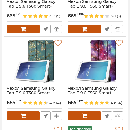
Чехол Samsung Galaxy
Чехол Samsung Galaxy
Tab E 9.6 T560 Smart-
Tab E 9.6 T560 Smart-
Print ButterFly
Print Winter
грн.
грн.
665
665
4.9
(5)
3.8
(5)
Артикул:
5723
Артикул:
5724
Чехол Samsung Galaxy
Чехол Samsung Galaxy
Tab E 9.6 T560 Smart-
Tab E 9.6 T560 Smart-
Print Sakura
Print Space
грн.
грн.
665
665
4.6
(4)
4.6
(4)
Артикул:
5726
Артикул:
5722
Топ продаж