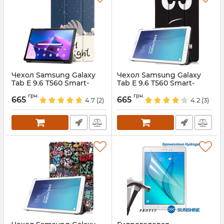
Чехол Samsung Galaxy
Чехол Samsung Galaxy
Tab E 9.6 T560 Smart-
Tab E 9.6 T560 Smart-
Print SleepyCat
Print Dont Touch my Tab
грн.
грн.
665
665
4.7
(2)
4.2
(3)
Артикул:
687643
Артикул:
5725