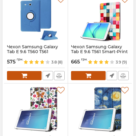
Чехол Samsung Galaxy
Чехол Samsung Galaxy
Tab E 9.6 T560 T561
Tab E 9.6 T561 Smart-Print
Skyblue R360
Tapper
грн.
грн.
575
665
3.8
(8)
3.9
(9)
Артикул:
3121
Артикул:
2212