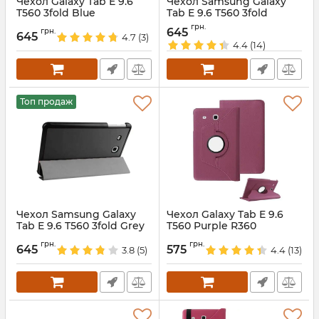
Чехол Galaxy Tab E 9.6
Чехол Samsung Galaxy
T560 3fold Blue
Tab E 9.6 T560 3fold
Brown
Артикул:
1240
грн.
645
грн.
645
4.7
(3)
Артикул:
1457
4.4
(14)
Топ продаж
Чехол Samsung Galaxy
Чехол Galaxy Tab E 9.6
Tab E 9.6 T560 3fold Grey
T560 Purple R360
Артикул:
5676
Артикул:
1373
грн.
грн.
645
575
3.8
(5)
4.4
(13)