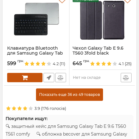
Клавиатура Bluetooth
Чехол Galaxy Tab E 9.6
для Samsung Galaxy Tab
T560 3fold black
Артикул:
1924
Артикул:
4122
грн.
грн.
599
645
4.2
(11)
4.1
(25)
Нет на складе
Показать еще 36 из 49 товаров
3.9
(
176
голосів)
Покупатели ищут:
🔍 защитный кейс для Samsung Galaxy Tab E 9.6 T560
T561 comfy 🔍 обложка becover для Samsung Galaxy