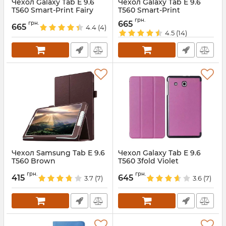
Чехол Galaxy Tab E 9.6
Чехол Galaxy Tab E 9.6
T560 Smart-Print Fairy
T560 Smart-Print
EiffelTower
Артикул:
6688
грн.
665
грн.
665
4.4
(4)
Артикул:
1818
4.5
(14)
Чехол Samsung Tab E 9.6
Чехол Galaxy Tab E 9.6
T560 Brown
T560 3fold Violet
Артикул:
1459
Артикул:
1237
грн.
грн.
415
645
3.7
(7)
3.6
(7)