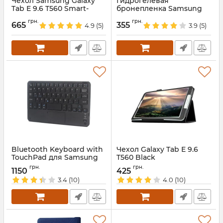
Чехол Samsung Galaxy
Гидрогелевая
Tab E 9.6 T560 Smart-
бронепленка Samsung
Print Graffiti
Galaxy Tab E 9.6 T560
грн.
грн.
665
355
4.9
(5)
3.9
(5)
Артикул:
5727
Артикул:
68611
Bluetooth Keyboard with
Чехол Galaxy Tab E 9.6
TouchPad для Samsung
T560 Black
Galaxy Tab
Артикул:
1242
грн.
грн.
1150
425
Артикул:
1923
3.4
(10)
4.0
(10)