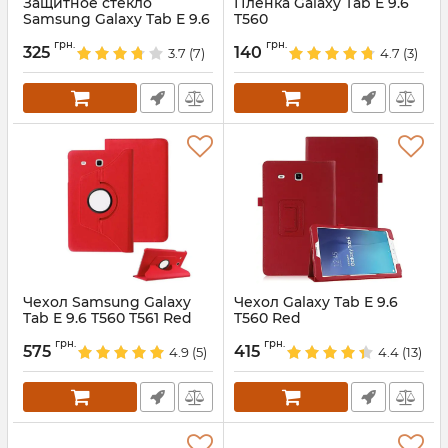
Защитное стекло
Пленка Galaxy Tab E 9.6
Samsung Galaxy Tab E 9.6
T560
Артикул:
1462
Артикул:
1236
грн.
грн.
325
140
3.7
(7)
4.7
(3)
Чехол Samsung Galaxy
Чехол Galaxy Tab E 9.6
Tab E 9.6 T560 T561 Red
T560 Red
R360
Артикул:
1369
грн.
грн.
575
415
4.9
(5)
4.4
(13)
Артикул:
3120