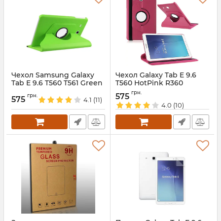
Чехол Samsung Galaxy
Чехол Galaxy Tab E 9.6
Tab E 9.6 T560 T561 Green
T560 HotPink R360
R360
Артикул:
1372
грн.
575
грн.
575
4.1
(11)
Артикул:
3122
4.0
(10)