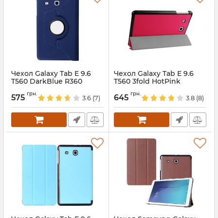
Чехол Galaxy Tab E 9.6
Чехол Galaxy Tab E 9.6
T560 DarkBlue R360
T560 3fold HotPink
Артикул:
1371
Артикул:
4330
грн.
грн.
575
645
3.6
(7)
3.8
(8)