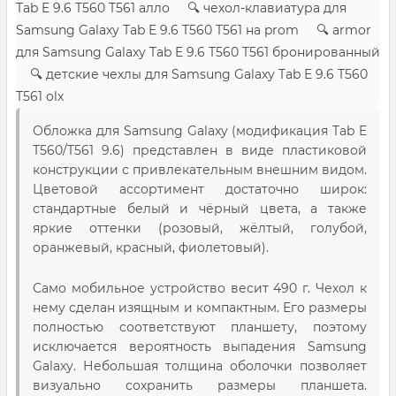
Tab E 9.6 T560 T561 алло 🔍 чехол-клавиатура для
Samsung Galaxy Tab E 9.6 T560 T561 на prom 🔍 armor
для Samsung Galaxy Tab E 9.6 T560 T561 бронированный
🔍 детские чехлы для Samsung Galaxy Tab E 9.6 T560
T561 olx
Обложка для Samsung Galaxy (модификация Tab E
T560/T561 9.6) представлен в виде пластиковой
конструкции с привлекательным внешним видом.
Цветовой ассортимент достаточно широк:
стандартные белый и чёрный цвета, а также
яркие оттенки (розовый, жёлтый, голубой,
оранжевый, красный, фиолетовый).
Само мобильное устройство весит 490 г. Чехол к
нему сделан изящным и компактным. Его размеры
полностью соответствуют планшету, поэтому
исключается вероятность выпадения Samsung
Galaxy. Небольшая толщина оболочки позволяет
визуально сохранить размеры планшета.