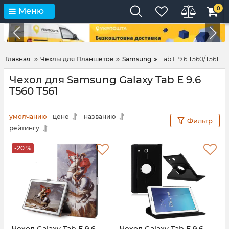
0
Меню
Главная
Чехлы для Планшетов
Samsung
Tab E 9.6 T560/T561
Чехол для Samsung Galaxy Tab E 9.6
T560 T561
умолчанию
цене
названию
Фильтр
рейтингу
-20 %