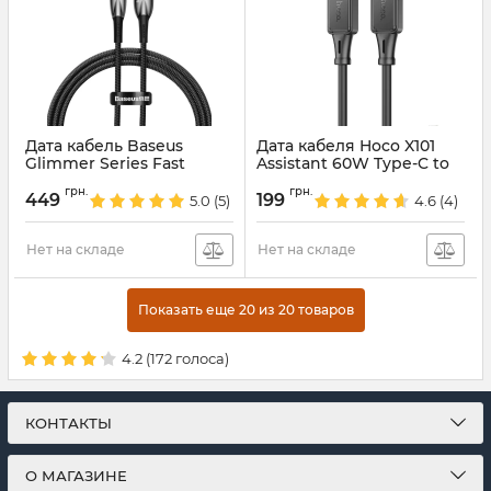
Дата кабель Baseus
Дата кабеля Hoco X101
Glimmer Series Fast
Assistant 60W Type-C to
Charging Data Cable USB
Type-C (1m) Black
грн.
грн.
для Type-C 100W 2m
449
199
5.0
(5)
4.6
(4)
Артикул:
74616
(CADH00050) Black
Артикул:
74708
Нет на складе
Нет на складе
Показать еще 20 из 20 товаров
4.2
(
172
голоса)
КОНТАКТЫ
О МАГАЗИНЕ