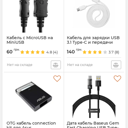
Кабель с MicroUSB на
Кабель для зарядки USB
MiniUSB
3.1 Type-C и передачи
данных 1 м
Артикул:
397
грн.
грн.
60
140
4.8
(4)
3.7
(8)
Артикул:
3084
Нет на складе
Нет на складе
OTG кабель connection
Дата кабель Baseus Gem
kit для Asus
Fast Charging USB Type-