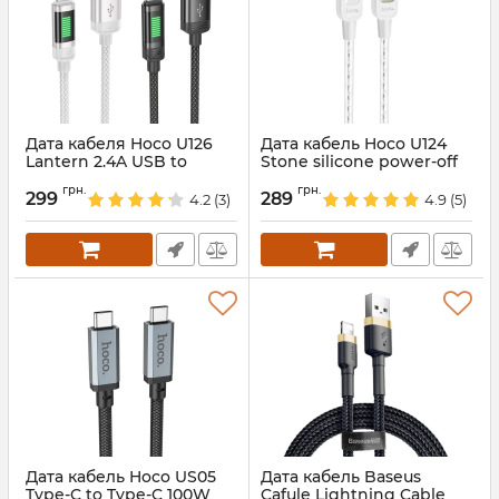
Дата кабеля Hoco U126
Дата кабель Hoco U124
Lantern 2.4A USB to
Stone silicone power-off
Lightning (1.2m) Black
60W Type-C to Type-C
грн.
грн.
(1.2m) Gray
299
289
4.2
(3)
4.9
(5)
Артикул:
69081
Артикул:
68367
Дата кабель Hoco US05
Дата кабель Baseus
Type-C to Type-C 100W
Cafule Lightning Cable