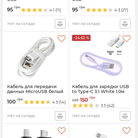
Артикул:
3085
Артикул:
3657
грн.
грн.
95
95
4.1
(11)
4.3
(27)
Нет на складе
Нет на складе
-24.62 %
Кабель для передачи
Кабель для зарядки USB
данных MicroUSB белый
to Type-C 3.1 White 1.0м
Артикул:
3086
Артикул:
3659
грн.
150
грн.
199
100
4.5
(14)
3.5
(42)
Нет на складе
Нет на складе