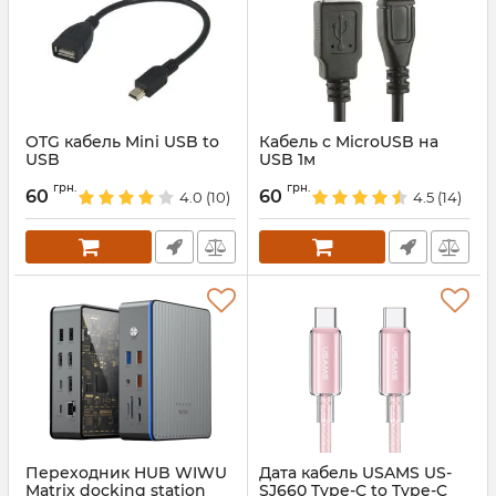
OTG кабель Mini USB to
Кабель с MicroUSB на
USB
USB 1м
Артикул:
318
Артикул:
396
грн.
грн.
60
60
4.0
(10)
4.5
(14)
Переходник HUB WIWU
Дата кабель USAMS US-
Matrix docking station
SJ660 Type-C to Type-C