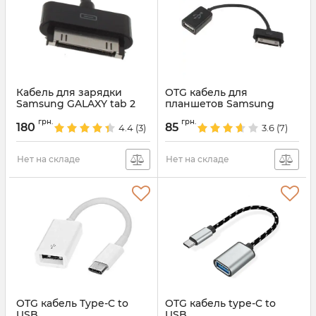
Кабель для зарядки
OTG кабель для
Samsung GALAXY tab 2
планшетов Samsung
Артикул:
5293
Артикул:
319
грн.
грн.
180
85
4.4
(3)
3.6
(7)
Нет на складе
Нет на складе
OTG кабель Type-C to
OTG кабель type-C to
USB
USB