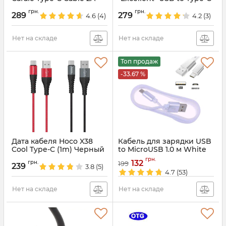
(2m) (CATKLF-C) Черный
(1m) Черный
грн.
грн.
289
279
4.6
(4)
4.2
(3)
Артикул:
31872
Артикул:
41696
Нет на складе
Нет на складе
Топ продаж
-33.67 %
Дата кабеля Hoco X38
Кабель для зарядки USB
Cool Type-C (1m) Черный
to MicroUSB 1.0 м White
Артикул:
34161
Артикул:
3658
грн.
132
грн.
199
239
3.8
(5)
4.7
(53)
Нет на складе
Нет на складе