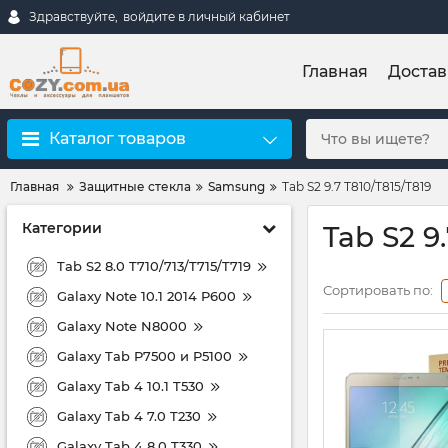
Здравствуйте,
войдите в личный кабинет
Главная
Достав
Каталог товаров
Главная
Защитные стекла
Samsung
Tab S2 9.7 T810/T815/T819
Категории
Tab S2 9
Tab S2 8.0 T710/713/T715/T719
Сортировать по:
Galaxy Note 10.1 2014 P600
Galaxy Note N8000
Galaxy Tab P7500 и P5100
Galaxy Tab 4 10.1 T530
Galaxy Tab 4 7.0 T230
Galaxy Tab 4 8.0 T330