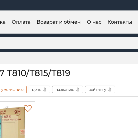
ка
Оплата
Возврат и обмен
О нас
Контакты
.7 T810/T815/T819
умолчанию
цене
названию
рейтингу