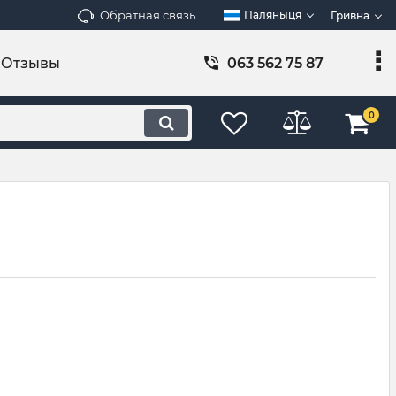
Обратная связь
Паляныця
Гривна
Отзывы
063 562 75 87
0