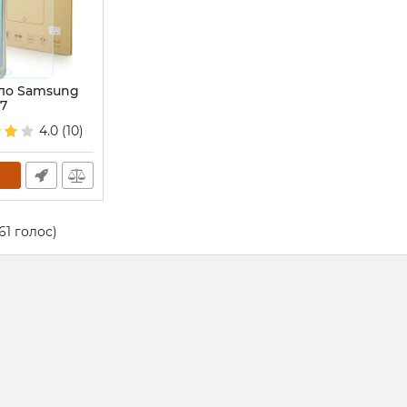
ло Samsung
.7
4.0
(10)
61
голос)