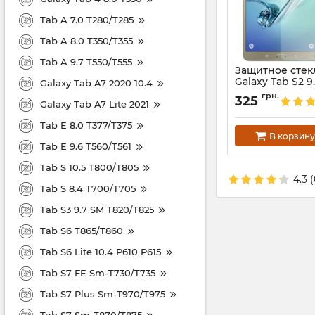
Tab A 7.0 T280/T285
Tab A 8.0 T350/T355
Tab A 9.7 T550/T555
Защитное стек
Galaxy Tab S2 9
Galaxy Tab A7 2020 10.4
Артикул:
1445
грн.
325
Galaxy Tab A7 Lite 2021
Tab E 8.0 T377/T375
В корзину
Tab E 9.6 T560/T561
Tab S 10.5 T800/T805
4.3
(
Tab S 8.4 T700/T705
Tab S3 9.7 SM T820/T825
Tab S6 T865/T860
Tab S6 Lite 10.4 P610 P615
Tab S7 FE Sm-T730/T735
Tab S7 Plus Sm-T970/T975
Tab S7 Sm-T870/T875