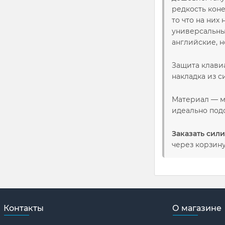
редкость коне
то что на них
универсальным
английские, н
Защита клави
накладка из с
Материал — м
идеально подо
Заказать сил
через корзину
Контакты
О магазине