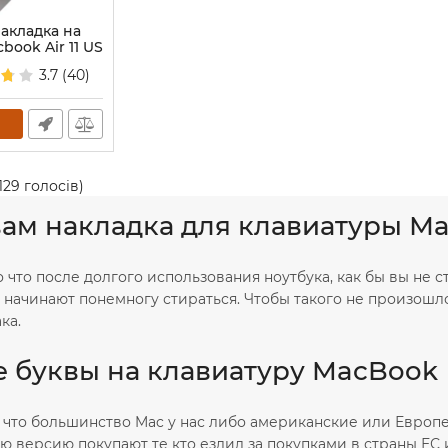
акладка на
book Air 11 US
3.7
(40)
129
голосів)
вам накладка для клавиатуры М
 что после долгого использования ноутбука, как бы вы не с
 начинают понемногу стираться. Чтобы такого не произошл
ка.
е буквы на клавиатуру MacBook
 что большинство Mac у нас либо американские или Европей
ю версию покупают те кто ездил за покупками в страны ЕС