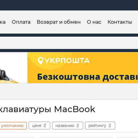
ка
Оплата
Возврат и обмен
О нас
Контакты
клавиатуры MacBook
умолчанию
цене
названию
рейтингу