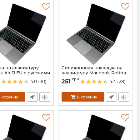
ка на клавиатуру
Силиконовая накладка на
 Air 11 EU с русскими
клавиатуру Macbook Retina
и
12 US
.
грн.
251
4.0
(30)
4.4
(28)
3902
Артикул:
3903
 корзину
В корзину