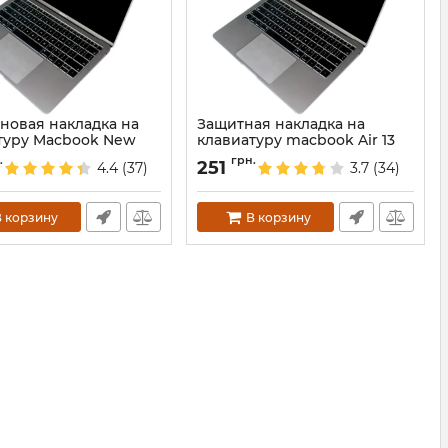
новая накладка на
Защитная накладка на
туру Macbook New
клавиатуру macbook Air 13
S
US силикон
.
грн.
251
4.4
(37)
3.7
(34)
3907
Артикул:
3905
 корзину
В корзину