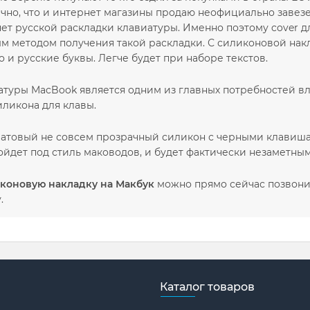
чно, что и интернет магазины продаю неофициально завезе
 нет русской раскладки клавиатуры. Именно поэтому cover 
 методом получения такой раскладки. С силиконовой накла
о и русские буквы. Легче будет при наборе текстов.
атуры MacBook является одним из главных потребностей вл
иликона для клавы.
атовый не совсем прозрачный силикон с черными клавиша
йдет под стиль маководов, и будет фактически незаметным
иконовую накладку на Макбук
можно прямо сейчас позвонив
.
Каталог товаров