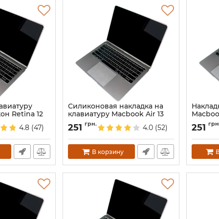
лавиатуру
Силиконовая накладка на
Наклад
н Retina 12
клавиатуру Macbook Air 13
Macbook
EU
буквам
грн.
грн
251
251
4.8
(47)
4.0
(52)
Артикул:
3906
Артикул:
В корзину
В