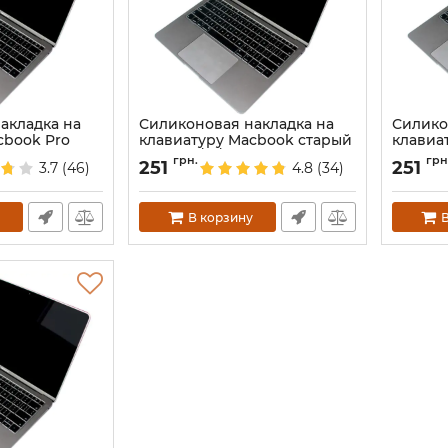
акладка на
Силиконовая накладка на
Силико
cbook Pro
клавиатуру Macbook старый
клавиа
я сенсорная
стиль 13/15/17 дюймов US
13Air U
грн.
грн
251
251
3.7
(46)
4.8
(34)
Артикул:
3908
Артикул:
В корзину
В