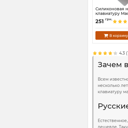
Силиконовая н
клавиатуру Mac
Артикул:
3901
грн.
251
В корзину
4.3
(
Зачем 
Всем известно
несколько лет
клавиатуру ма
Русски
Естественное,
дешевле. Таку