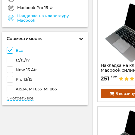
Macbook Pro 15
Накдалка на клавиатуру
Macbook
Совместимость
Все
13/15/17
Накладка на к
New 13 Air
Macbook силико
EU
грн.
251
Pro 13/15
Артикул:
3904
A1534, MF855, MF865
В корзину
Смотреть все