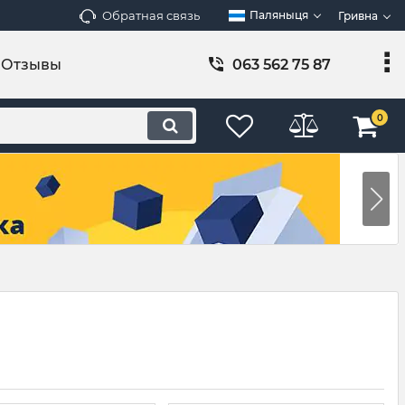
Обратная связь
Паляныця
Гривна
Отзывы
063 562 75 87
0