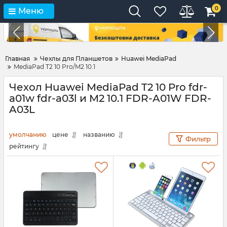
0
Меню
Главная
Чехлы для Планшетов
Huawei MediaPad
MediaPad T2 10 Pro/M2 10.1
Чехол Huawei MediaPad T2 10 Pro fdr-
a01w fdr-a03l и M2 10.1 FDR-A01W FDR-
A03L
умолчанию
цене
названию
Фильтр
рейтингу