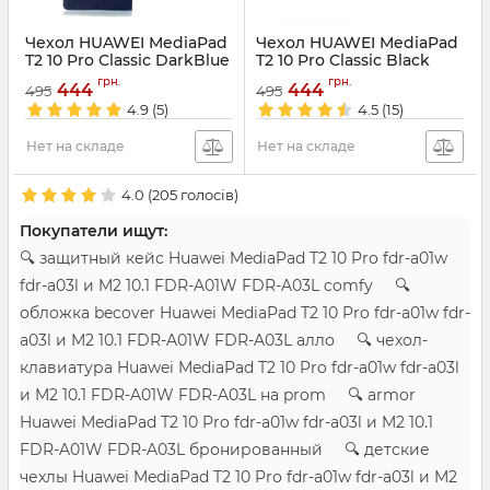
Чехол HUAWEI MediaPad
Чехол HUAWEI MediaPad
T2 10 Pro Classic DarkBlue
T2 10 Pro Classic Black
Артикул:
3261
Артикул:
3260
грн.
грн.
444
444
495
495
4.9
(5)
4.5
(15)
Нет на складе
Нет на складе
4.0
(
205
голосів)
Покупатели ищут:
🔍 защитный кейс Huawei MediaPad T2 10 Pro fdr-a01w
fdr-a03l и M2 10.1 FDR-A01W FDR-A03L comfy 🔍
обложка becover Huawei MediaPad T2 10 Pro fdr-a01w fdr-
a03l и M2 10.1 FDR-A01W FDR-A03L алло 🔍 чехол-
клавиатура Huawei MediaPad T2 10 Pro fdr-a01w fdr-a03l
и M2 10.1 FDR-A01W FDR-A03L на prom 🔍 armor
Huawei MediaPad T2 10 Pro fdr-a01w fdr-a03l и M2 10.1
FDR-A01W FDR-A03L бронированный 🔍 детские
чехлы Huawei MediaPad T2 10 Pro fdr-a01w fdr-a03l и M2