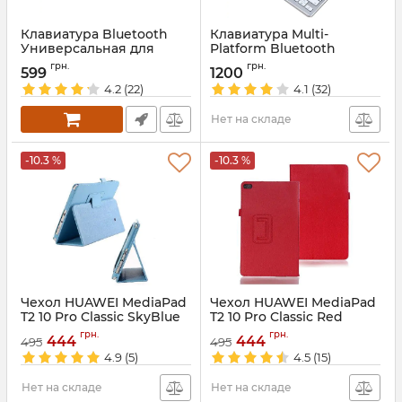
Клавиатура Bluetooth
Клавиатура Multi-
Универсальная для
Platform Bluetooth
планшета 7-8 дюймов
iK3380 для планшета
грн.
грн.
599
1200
смартфона
Артикул:
2019
4.2
(22)
4.1
(32)
Артикул:
4362
Нет на складе
-10.3 %
-10.3 %
Чехол HUAWEI MediaPad
Чехол HUAWEI MediaPad
T2 10 Pro Classic SkyBlue
T2 10 Pro Classic Red
Артикул:
3265
Артикул:
3264
грн.
грн.
444
444
495
495
4.9
(5)
4.5
(15)
Нет на складе
Нет на складе