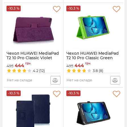
-10.3 %
-10.3 %
Чехол HUAWEI MediaPad
Чехол HUAWEI MediaPad
T2 10 Pro Classic Violet
T2 10 Pro Classic Green
Артикул:
3263
Артикул:
3262
грн.
грн.
444
444
495
495
4.2
(12)
3.8
(8)
Нет на складе
Нет на складе
-10.3 %
-10.3 %