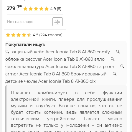
Артикул:
2049
грн.
279
4.9
(5)
Нет на складе
4.5
(
224
голоса)
Покупатели ищут:
🔍 защитный кейс Acer Iconia Tab 8 A1-860 comfy 🔍
обложка becover Acer Iconia Tab 8 A1-860 алло 🔍
чехол-клавиатура Acer Iconia Tab 8 A1-860 на prom 🔍
armor Acer Iconia Tab 8 A1-860 бронированный 🔍
детские чехлы Acer Iconia Tab 8 A1-860 olx
Планшет комбинирует в себе функции
электронной книги, плеера для прослушивания
музыки и ноутбука. Вполне понятно, что он не
будет стоить копейки, ведь является сложным
техническим устройством. Гаджет можно
встретить не только у молодёжи – он активно
используется людьми среднего и даже более