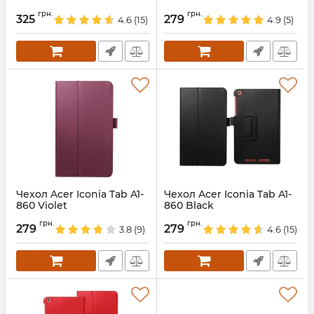
Артикул:
2052
Артикул:
2053
грн.
грн.
325
279
4.6
(15)
4.9
(5)
Чехол Acer Iconia Tab A1-
Чехол Acer Iconia Tab A1-
860 Violet
860 Black
Артикул:
2050
Артикул:
2048
грн.
грн.
279
279
3.8
(9)
4.6
(15)