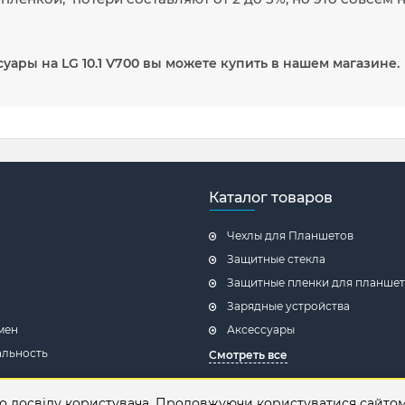
суары на LG 10.1 V700 вы можете купить в нашем магазине.
Каталог товаров
Чехлы для Планшетов
Защитные стекла
Защитные пленки для планше
Зарядные устройства
мен
Аксессуары
льность
Смотреть все
азине
го досвіду користувача. Продовжуючи користуватися сайто