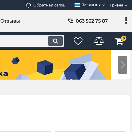
Обратная связь
Паляныця
Гривна
Отзывы
063 562 75 87
0