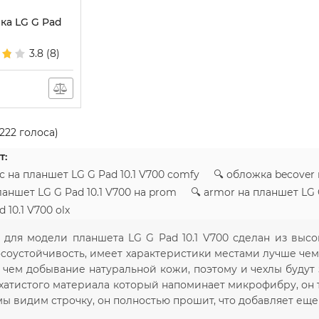
ка LG G Pad
3.8
(8)
222
голоса)
т:
с на планшет LG G Pad 10.1 V700 comfy 🔍 обложка becover 
ланшет LG G Pad 10.1 V700 на prom 🔍 armor на планшет LG
 10.1 V700 olx
 для модели планшета LG G Pad 10.1 V700 сделан из выс
соустойчивость, имеет характеристики местами лучше чем
 чем добывание натуральной кожи, поэтому и чехлы будут
рхатистого материала который напоминает микрофибру, он 
мы видим строчку, он полностью прошит, что добавляет ещ