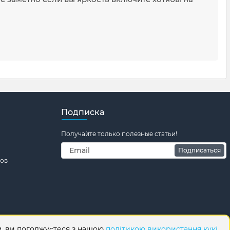
Подписка
Получайте только полезные статьи!
Подписаться
тов
м, ви погоджуєтеся з нашою
політикою використання кукі
.