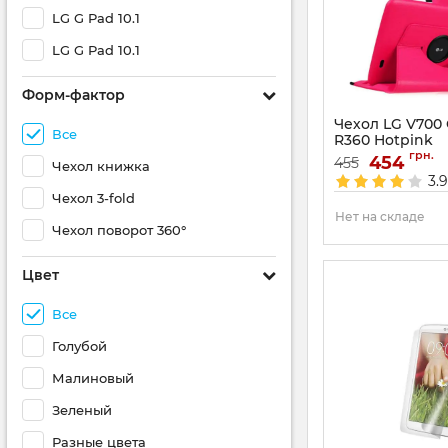
LG G Pad 10.1
LG G Pad 10.1
Форм-фактор
Чехол LG V700 G
Все
R360 Hotpink
грн.
Артикул:
454
4884
455
Чехол книжка
3.
Чехол 3-fold
Нет на складе
Чехол поворот 360°
Цвет
Все
Голубой
Малиновый
Зеленый
Разные цвета