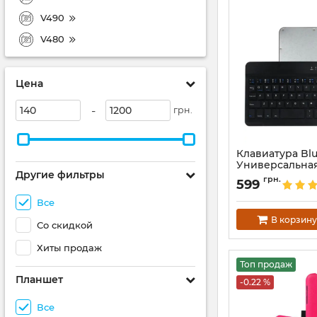
V490
V480
Цена
-
грн.
Клавиатура Bl
Универсальная
Другие фильтры
планшета 7-8 
грн.
599
Артикул:
2019
Все
В корзину
Со скидкой
Хиты продаж
Топ продаж
Планшет
-0.22 %
Все