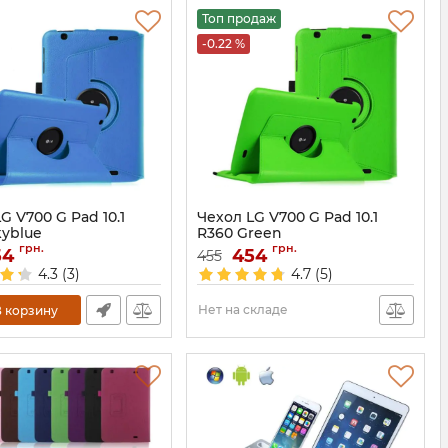
Топ продаж
-0.22 %
G V700 G Pad 10.1
Чехол LG V700 G Pad 10.1
kyblue
R360 Green
грн.
грн.
54
4885
Артикул:
454
4886
455
4.3
(3)
4.7
(5)
Нет на складе
 корзину