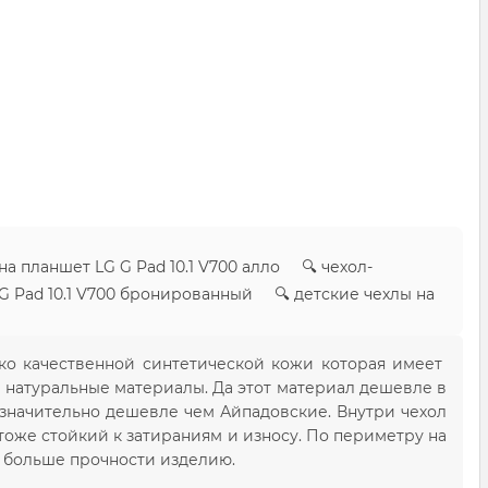
на планшет LG G Pad 10.1 V700 алло 🔍 чехол-
 G Pad 10.1 V700 бронированный 🔍 детские чехлы на
око качественной синтетической кожи которая имеет
 натуральные материалы. Да этот материал дешевле в
 значительно дешевле чем Айпадовские. Внутри чехол
тоже стойкий к затираниям и износу. По периметру на
е больше прочности изделию.