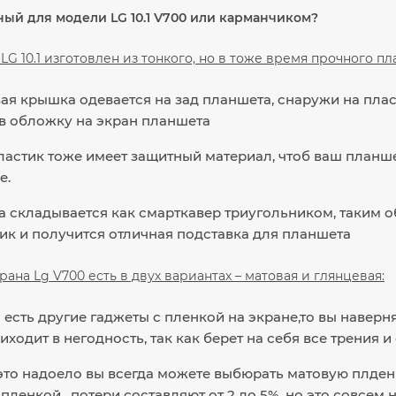
ный для модели LG 10.1 V700 или карманчиком?
LG 10.1 изготовлен из тонкого, но в тоже время прочного пл
ая крышка одевается на зад планшета, снаружи на пла
в обложку на экран планшета
ластик тоже имеет защитный материал, чтоб ваш планше
е.
 складывается как смарткавер триугольником, таким о
ик и получится отличная подставка для планшета
рана Lg V700 есть в двух вариантах – матовая и глянцевая:
с есть другие гаджеты с пленкой на экране,то вы наверн
иходит в негодность, так как берет на себя все трения 
это надоело вы всегда можете выбюрать матовую плденку
пленкой, потери составляют от 2 до 5%, но это совсем 