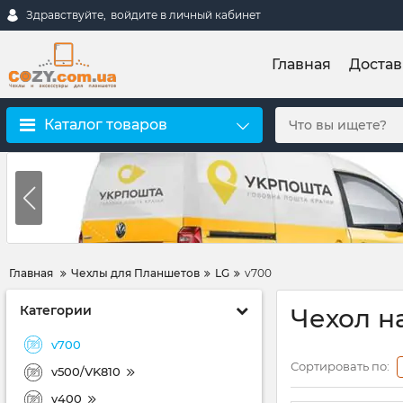
Здравствуйте,
войдите в личный кабинет
Главная
Достав
Каталог товаров
Главная
Чехлы для Планшетов
LG
v700
Категории
Чехол на
v700
Сортировать по:
v500/VK810
v400