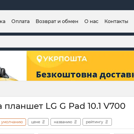
ка
Оплата
Возврат и обмен
О нас
Контакты
 планшет LG G Pad 10.1 V700
умолчанию
цене
названию
рейтингу