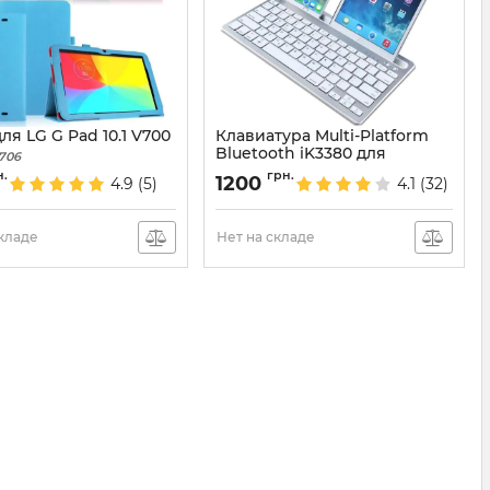
ля LG G Pad 10.1 V700
Клавиатура Multi-Platform
Bluetooth iK3380 для
706
планшета смартфона
н.
грн.
1200
4.9
(5)
4.1
(32)
Артикул:
4362
складе
Нет на складе