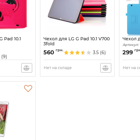
 Pad 10.1
Чехол для LG G Pad 10.1 V700
Чехол д
3fold
Артикул:
Артикул:
1054
грн.
гр
560
299
3.5
(6)
9
(9)
Нет на складе
Нет на 