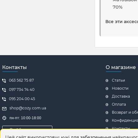
70%
Все эти аксес
Контакты
О магазине
063 562 75 87
Статьи
Новости
097 734 74 40
Доставка
095 204 00 45
Оплата
shop@cozy.com.ua
Возврат и об
пн-пт: 10:00-18:00
Конфиденциа
Контакты
Обратная связь
Отзывы о маг
Цей сайт використовує кукі для забезпечення найкращо