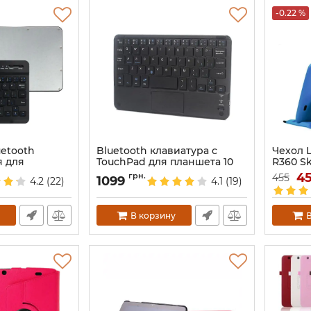
-0.22 %
uetooth
Bluetooth клавиатура с
Чехол L
 для
TouchPad для планшета 10
R360 S
дюймов
дюймов
Артикул:
4
грн.
455
1099
4.2
(22)
4.1
(19)
Артикул:
2020
В корзину
В