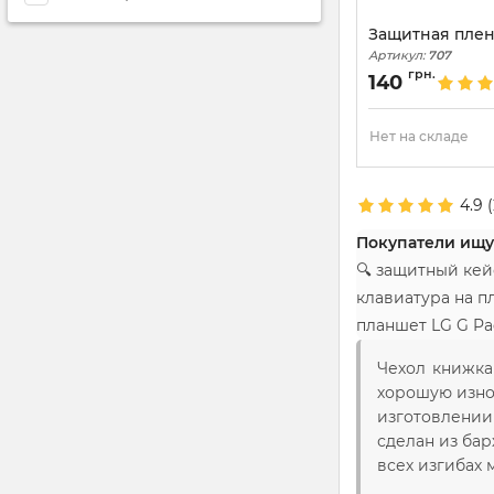
Защитная плен
Артикул:
707
грн.
140
Нет на складе
4.9
(
Покупатели ищу
🔍 защитный кей
клавиатура на п
планшет LG G Pad
Чехол книжка
хорошую изно
изготовлении
сделан из ба
всех изгибах 