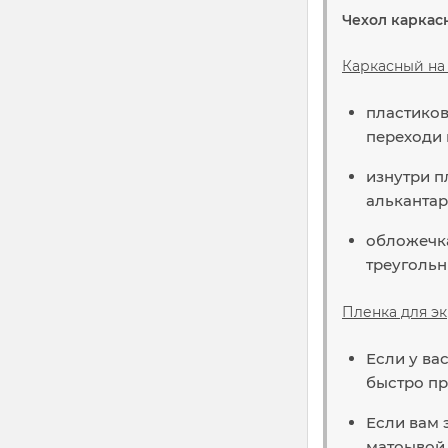
Чехол каркас
Каркасный на 
пластиков
переходи 
изнутри п
алькантар
обложечка
треугольн
Пленка для эк
Если у ва
быстро пр
Если вам 
матоывой 