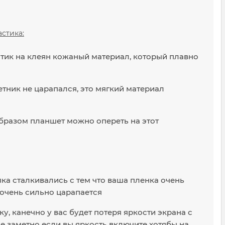
астика:
стик на клеян кожаный материал, который плавно
тник не царапался, это мягкий материал
бразом планшет можно опереть на этот
яка сталкивались с тем что ваша пленка очень
и очень сильно царапается
, канечно у вас будет потеря яркости экрана с
не заметно если вы яркость включите хотябы на