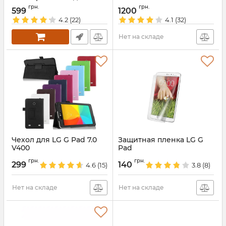
планшета 7-8 дюймов
iK3380 для планшета
грн.
грн.
599
1200
смартфона
Артикул:
2019
4.2
(22)
4.1
(32)
Артикул:
4362
Нет на складе
Чехол для LG G Pad 7.0
Защитная пленка LG G
V400
Pad
Артикул:
709
Артикул:
707
грн.
грн.
299
140
4.6
(15)
3.8
(8)
Нет на складе
Нет на складе