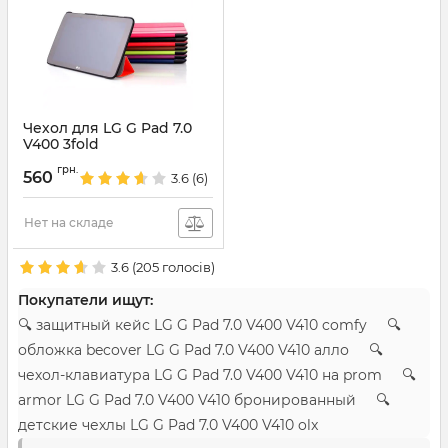
Чехол для LG G Pad 7.0
V400 3fold
Артикул:
1177
грн.
560
3.6
(6)
Нет на складе
3.6
(
205
голосів)
Покупатели ищут:
🔍 защитный кейс LG G Pad 7.0 V400 V410 comfy 🔍
обложка becover LG G Pad 7.0 V400 V410 алло 🔍
чехол-клавиатура LG G Pad 7.0 V400 V410 на prom 🔍
armor LG G Pad 7.0 V400 V410 бронированный 🔍
детские чехлы LG G Pad 7.0 V400 V410 olx