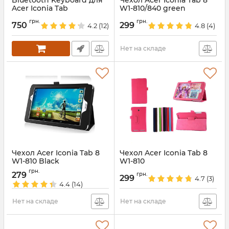
Bluetooth Keyboard для
Чехол Acer Iconia Tab 8
Acer Iconia Tab
W1-810/840 green
Артикул:
2004
Артикул:
1594
грн.
грн.
750
299
4.2
(12)
4.8
(4)
Нет на складе
Чехол Acer Iconia Tab 8
Чехол Acer Iconia Tab 8
W1-810 Black
W1-810
Артикул:
1593
Артикул:
1196
грн.
279
грн.
299
4.7
(3)
4.4
(14)
Нет на складе
Нет на складе