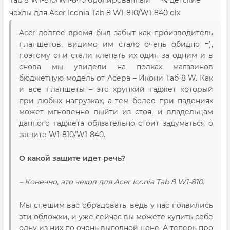
Tab 8 W1-810/W1-840 бронированный 🔍 детские
чехлы для Acer Iconia Tab 8 W1-810/W1-840 olx
Acer долгое время был забыт как производитель
планшетов, видимо им стало очень обидно =),
поэтому они стали клепать их один за одним и в
снова мы увидели на полках магазинов
бюджетную модель от Асера – Икони Таб 8 W. Как
и все планшеты – это хрупкий гаджет который
при любых нагрузках, а тем более при падениях
может мгновенно выйти из стоя, и владельцам
данного гаджета обязательно стоит задуматься о
защите W1-810/W1-840.
О какой защите идет речь?
– Конечно, это чехол для Acer Iconia Tab 8 W1-810.
Мы спешим вас обрадовать, ведь у нас появились
эти обложки, и уже сейчас вы можете купить себе
одну из них по очень выгодной цене. А теперь про