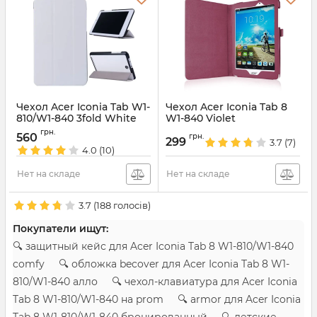
Чехол Acer Iconia Tab W1-
Чехол Acer Iconia Tab 8
810/W1-840 3fold White
W1-840 Violet
Артикул:
1198
Артикул:
1595
грн.
560
грн.
299
3.7
(7)
4.0
(10)
Нет на складе
Нет на складе
3.7
(
188
голосів)
Покупатели ищут:
🔍 защитный кейс для Acer Iconia Tab 8 W1-810/W1-840
comfy 🔍 обложка becover для Acer Iconia Tab 8 W1-
810/W1-840 алло 🔍 чехол-клавиатура для Acer Iconia
Tab 8 W1-810/W1-840 на prom 🔍 armor для Acer Iconia