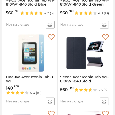
Чехол Acer Iconia Tab W1-
Чехол Acer Iconia Tab W1-
810/W1-840 3fold Blue
810/W1-840 3fold Green
Артикул:
1200
Артикул:
1199
грн.
грн.
560
560
4.7
(3)
4.3
(13)
Нет на складе
Нет на складе
Пленка Acer Iconia Tab 8
Чехол Acer Iconia Tab W1-
W1
810/W1-840 3fold
Артикул:
1202
Артикул:
1197
грн.
140
грн.
560
3.6
(6)
4.0
(10)
Нет на складе
Нет на складе