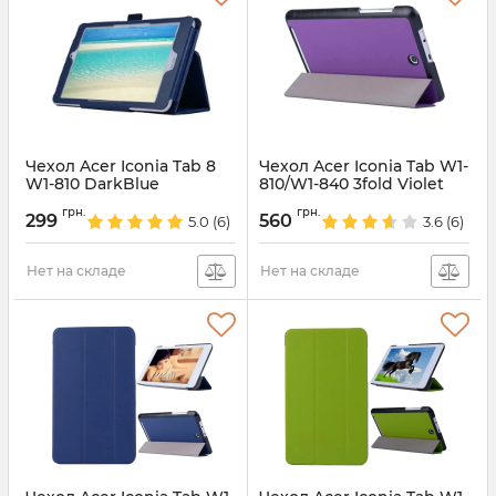
Чехол Acer Iconia Tab 8
Чехол Acer Iconia Tab W1-
W1-810 DarkBlue
810/W1-840 3fold Violet
Артикул:
2223
Артикул:
1201
грн.
грн.
299
560
5.0
(6)
3.6
(6)
Нет на складе
Нет на складе