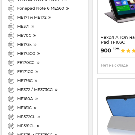
Fonepad Note 6 ME560
ME171 и ME172
ME371
ME70C
Чехол AirOn на
Pad TF103C
ME173x
Артикул:
860
грн.
900
ME175CG
FE170CG
Нет на складе
FE171CG
ME176C
ME372 / ME373CG
ME180A
ME181C
ME572CL
ME581CL
ME375 и FE375CG