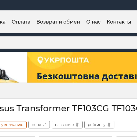
ка
Оплата
Возврат и обмен
О нас
Контакты
sus Transformer TF103CG TF10
умолчанию
цене
названию
рейтингу