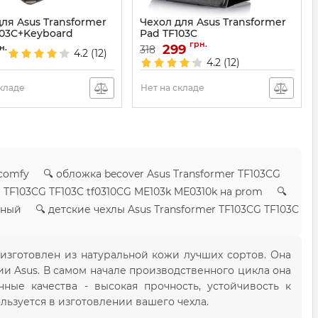
ля Asus Transformer
Чехол для Asus Transformer
103C+Keyboard
Pad TF103C
грн.
740
Артикул:
299
736
н.
318
4.2
(12)
4.2
(12)
складе
Нет на складе
 comfy 🔍 обложка becover Asus Transformer TF103CG
r TF103CG TF103C tf0310CG ME103k ME0310k на prom 🔍
нный 🔍 детские чехлы Asus Transformer TF103CG TF103C
изготовлен из натуральной кожи лучших сортов. Она
ии Asus. В самом начале производственного цикла она
ные качества - высокая прочность, устойчивость к
льзуется в изготовлении вашего чехла.