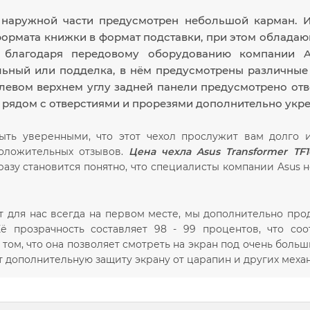
 наружной части предусмотрен небольшой карман. 
формата книжки в формат подставки, при этом облада
 благодаря передовому оборудованию компании As
льный или подделка, в нём предусмотрены различные 
 левом верхнем углу задней панели предусмотрено отв
 рядом с отверстиями и прорезями дополнительно укр
ть уверенными, что этот чехол прослужит вам долго и
положительных отзывов.
Цена чехла Asus Transformer TF1
сразу становится понятно, что специалисты компании Asus 
нт для нас всегда на первом месте, мы дополнительно про
Её прозрачность составляет 98 - 99 процентов, что со
 том, что она позволяет смотреть на экран под очень бол
ёт дополнительную защиту экрану от царапин и других мех