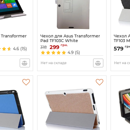
 Transformer
Чехол для Asus Transformer
Чехол A
Pad TF103C White
TF103 
грн.
Артикул:
299
738
Артикул:
гр
318
579
4.6
(15)
4.9
(5)
Нет на складе
Нет на 