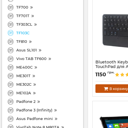
TF700
TF701T
TF303CL
TF103C
TF810
Asus SL101
Vivo TAB TF600
Bluetooth Keyb
TouchPad для 
ME400C
Transformer
грн.
1150
ME301T
Артикул:
2006
ME302C
В корзину
ME102A
Padfone 2
Padfone 3 (Infinity)
Asus Padfone mini
VivoTab Note 8 M80TA