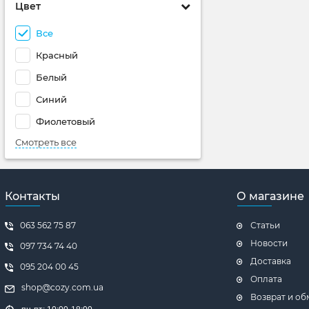
Цвет
Все
Красный
Белый
Синий
Фиолетовый
Смотреть все
Контакты
О магазине
063 562 75 87
Статьи
Новости
097 734 74 40
Доставка
095 204 00 45
Оплата
shop@cozy.com.ua
Возврат и об