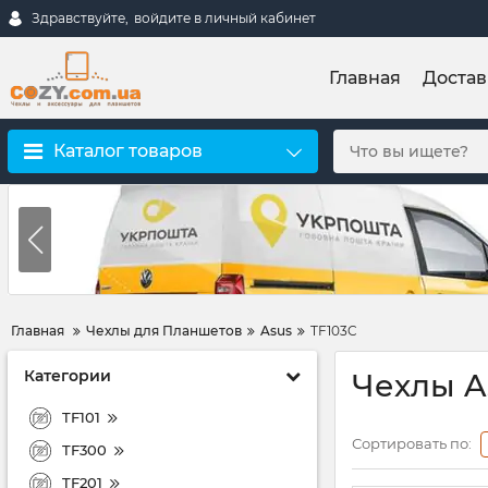
Здравствуйте,
войдите в личный кабинет
Главная
Достав
Каталог товаров
Главная
Чехлы для Планшетов
Asus
TF103C
Категории
Чехлы A
TF101
Сортировать по:
TF300
TF201