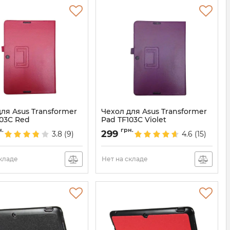
ля Asus Transformer
Чехол для Asus Transformer
103C Red
Pad TF103C Violet
739
Артикул:
737
н.
грн.
299
3.8
(9)
4.6
(15)
складе
Нет на складе