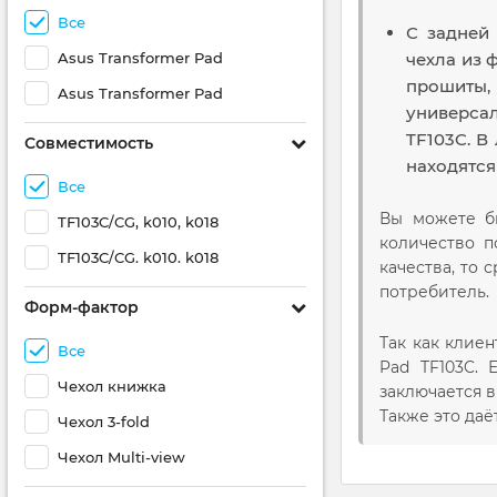
Все
С задней
Asus Transformer Pad
чехла из 
прошиты,
Asus Transformer Pad
универса
TF103C. В
Совместимость
находятся
Все
Вы можете бы
TF103C/CG, k010, k018
количество 
TF103C/CG. k010. k018
качества, то 
потребитель.
Форм-фактор
Так как клие
Все
Pad TF103C. 
Чехол книжка
заключается в
Также это да
Чехол 3-fold
Чехол Multi-view