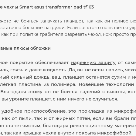
чехлы Smart asus transformer pad tf103
жете не бояться запачкать планшет, так как он полность
статочно большие нагрузки. Если же кто-то попытается ук
к как при попытке грабителя разрезать чехол, нож просто п
овные плюсы обложки
ное покрытие обеспечивает
надёжную защиту
от самы
ыль, грязь и даже жидкость. Да, вы не ослышались, чехо
мый сильный дождь, ваш планшет останется сухим и н
 лёгкая пластина из полимера. Новейшие технологии
Благодаря этому он не боится падений с высоты, кот
 вы уроните планшет, с ним ничего не случиться.
 удобное приспособление, это
прокладка из микроф
 как от пыли, так и от жирных пятен, если вы брали 
 он станет чистым, благодаря революционному матери
н, так как крышка чехла внутри покрыта микрофиброй.