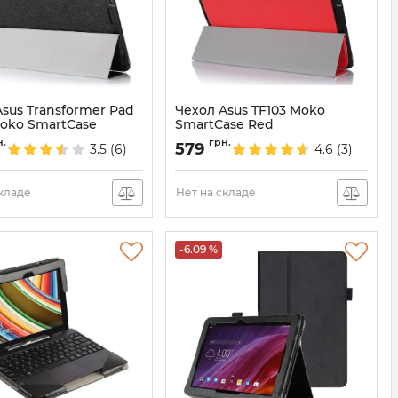
sus Transformer Pad
Чехол Asus TF103 Moko
Moko SmartCase
SmartCase Red
932
Артикул:
935
н.
грн.
579
3.5
(6)
4.6
(3)
складе
Нет на складе
-6.09 %