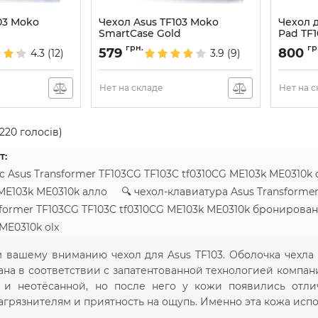
03 Moko
Чехол Asus TF103 Moko
Чехол д
e
SmartCase Gold
Pad TF
Артикул:
933
Артикул:
грн.
гр
579
800
4.3
(12)
3.9
(9)
Нет на складе
Нет на 
220
голосів)
т:
с Asus Transformer TF103CG TF103C tf0310CG ME103k ME0310k
 ME103k ME0310k алло 🔍 чехол-клавиатура Asus Transforme
sformer TF103CG TF103C tf0310CG ME103k ME0310k бронирова
ME0310k olx
 вашему вниманию чехол для Asus TF103. Оболочка чехла 
ана в соответствии с запатентованной технологией компан
и неотёсанной, но после него у кожи появились отлич
грязнителям и приятность на ощупь. Именно эта кожа испо