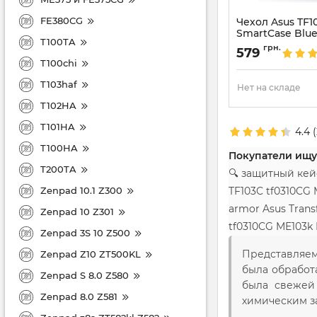
FE380CG
Чехол Asus TF1
SmartCase Blu
T100TA
Артикул:
934
грн.
579
T100chi
T103haf
Нет на складе
T102HA
T101HA
4.4
(
T100HA
Покупатели ищу
T200TA
🔍 защитный кей
Zenpad 10.1 Z300
TF103C tf0310CG
armor Asus Tran
Zenpad 10 Z301
tf0310CG ME103k 
Zenpad 3S 10 Z500
Представляем
Zenpad Z10 ZT500KL
была обработ
Zenpad S 8.0 Z580
была свежей 
Zenpad 8.0 Z581
химическим за