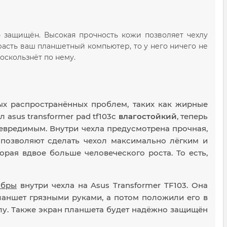
ю защищён. Высокая прочность кожи позволяет чехлу
расть ваш планшетный компьютер, то у него ничего не
роскользнёт по нему.
х распространённых проблем, таких как жирные
л asus transformer pad tf103c
влагостойкий
, теперь
евредимым. Внутри чехла предусмотрена прочная,
 позволяют сделать чехол максимально лёгким и
орая вдвое больше человеческого роста. То есть,
ибры
внутри чехла на Asus Transformer TF103. Она
планшет грязными руками, а потом положили его в
алу. Также экран планшета будет надёжно защищён