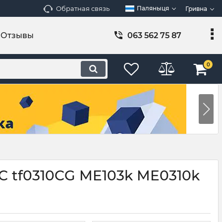
Обратная связь
Паляныця
Гривна
Отзывы
063 562 75 87
0
3C tf0310CG ME103k ME0310k