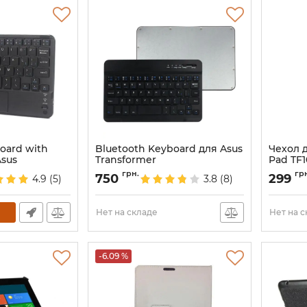
oard with
Bluetooth Keyboard для Asus
Чехол д
Asus
Transformer
Pad TF
Артикул:
2005
Артикул:
грн.
гр
750
299
4.9
(5)
3.8
(8)
Нет на складе
Нет на 
-6.09 %