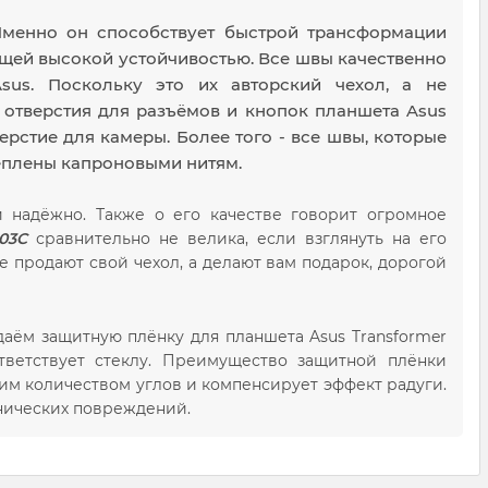
Именно он способствует быстрой трансформации
ющей высокой устойчивостью. Все швы качественно
us. Поскольку это их авторский чехол, а не
отверстия для разъёмов и кнопок планшета Asus
ерстие для камеры. Более того - все швы, которые
еплены капроновыми нитям.
 надёжно. Также о его качестве говорит огромное
03C
сравнительно не велика, если взглянуть на его
не продают свой чехол, а делают вам подарок, дорогой
даём защитную плёнку для планшета Asus Transformer
ответствует стеклу. Преимущество защитной плёнки
ьшим количеством углов и компенсирует эффект радуги.
анических повреждений.