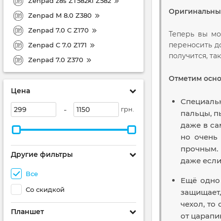
Zenpad z8s ZT582kl Z582
Оригинальные 
Zenpad M 8.0 Z380
Zenpad 7.0 C Z170
Теперь вы мо
переносить до
Zenpad C 7.0 Z171
получится, та
Zenpad 7.0 Z370
Отметим осн
Цена
Специаль
-
грн.
пальцы, п
даже в са
но очень
прочным. 
Другие фильтры
даже если
Все
Ещё одно
Со скидкой
защищает,
чехол, то
Планшет
от царапи