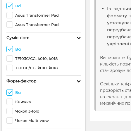
Всі
Із задньо
Asus Transformer Pad
формату к
устаткува
Asus Transformer Pad
передбаче
передбаче
Сумісність
укріплені
Всі
Ви можете бу
TF103C/CG, k010, k018
кількість пози
TF103C/CG. k010. k018
стає зрозуміл
Форм-фактор
Оскільки кліє
прозорість ст
Всі
на екран під 
Книжка
механічних п
Чохол 3-fold
Чохол Multi-view