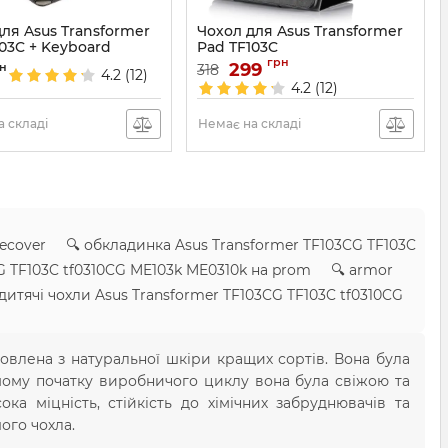
ля Asus Transformer
Чохол для Asus Transformer
03C + Keyboard
Pad TF103C
грн
740
Артикул:
299
736
н
318
4.2
(12)
4.2
(12)
 складі
Немає на складі
becover 🔍 обкладинка Asus Transformer TF103CG TF103C
CG TF103C tf0310CG ME103k ME0310k на prom 🔍 armor
итячі чохли Asus Transformer TF103CG TF103C tf0310CG
овлена з натуральної шкіри кращих сортів. Вона була
самому початку виробничого циклу вона була свіжою та
ока міцність, стійкість до хімічних забруднювачів та
ого чохла.