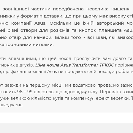
ї зовнішньої частини передбачена невелика кишеня.
нижки у формат підставки, що при цьому має високу сті
нню компанії Asus. Оскільки це їхній авторський ч
ні різні отвори для роз'ємів та кнопок планшета Asu
но отвір для камери. Більш того - всі шви, які знах
 капроновими нитками.
ти впевненими, що цей чохол прослужить вам довго та 
тивних відгуків.
Ціна чохла Asus Transformer TF103C
порівнян
о, що фахівці компанії Asus не продають свій чохол, а робля
нт завжди на першому місці, ми додатково продаємо захисну
ановить 98 – 99 відсотків, що відповідає склу. Перевага зах
дуже великою кількістю кутів та компенсує ефект веселки. 
ошкоджень.