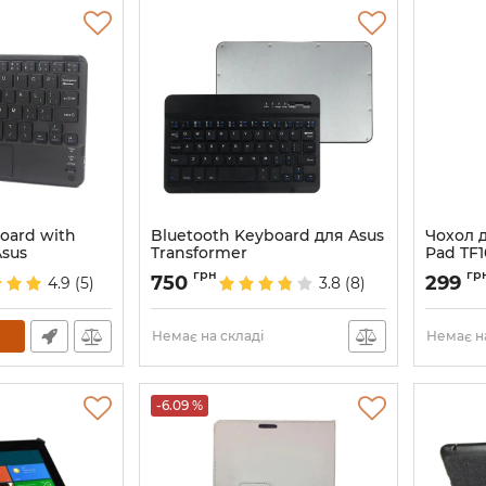
oard with
Bluetooth Keyboard для Asus
Чохол д
Asus
Transformer
Pad TF
Артикул:
2005
Артикул:
грн
гр
750
299
4.9
(5)
3.8
(8)
Немає на складі
Немає на
-6.09 %