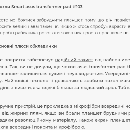
охли Smart asus transformer pad tf103
ете не боятися забруднити планшет, тому що він повніст
сить великі навантаження. Якщо ж хтось спробує вкрасти в
пробі грабіжника розрізати чохол ніж просто прослизне по 
сновні плюси обкладинки
е покриття забезпечує
надійний захист
від найпоширен
ина. Так, ви не дочули, що чохол asus transformer pad 
планшет залишиться сухим і неушкодженим. Усередині 
у. Найновіші технології дозволяють зробити чохол ма
дінь з висоти, яка вдвічі більша за людський зріст. Тоб
ручне пристрій, це
прокладка з мікрофібри
всередині чо
 і від жирних плям, якщо ви брали планшет брудними ру
вдяки революційному матеріалу. Також екран планшет
хла всередині покрита мікрофіброю.