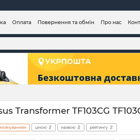
ка
Оплата
Повернення та обмін
Про нас
Конт
sus Transformer TF103CG TF10
амовчуванням
ціною
назвою
рейтингу