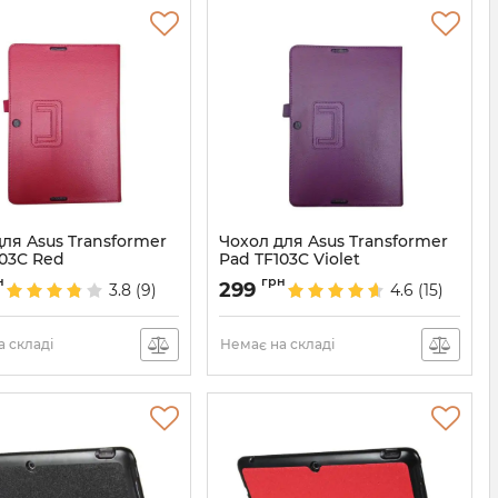
ля Asus Transformer
Чохол для Asus Transformer
103C Red
Pad TF103C Violet
739
Артикул:
737
н
грн
299
3.8
(9)
4.6
(15)
 складі
Немає на складі