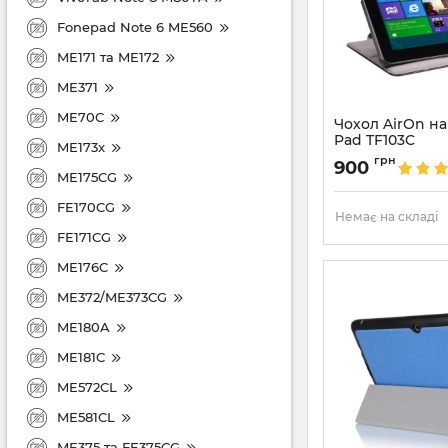
Fonepad Note 6 ME560
ME171 та ME172
ME371
ME70C
Чохол AirOn на
Pad TF103C
ME173x
Артикул:
860
грн
900
ME175CG
FE170CG
Немає на складі
FE171CG
ME176C
ME372/ME373CG
ME180A
ME181C
ME572CL
ME581CL
ME375 та FE375CG