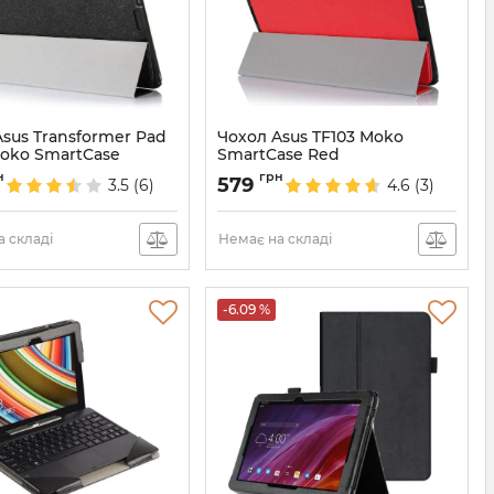
sus Transformer Pad
Чохол Asus TF103 Moko
Moko SmartCase
SmartCase Red
932
Артикул:
935
н
грн
579
3.5
(6)
4.6
(3)
 складі
Немає на складі
-6.09 %