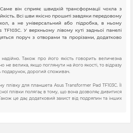
 Саме він сприяє швидкій трансформації чохла з
йкість. Всі шви якісно прошиті завдяки передовому
охол, а не універсальний або підробка, в ньому
s TF103C. У верхньому лівому куті задньої панелі
одяться поруч з отворами та прорізами, додатково
надійно. Також про його якість говорить величезна
о не велика, якщо поглянути на його якості, то відразу
ть подарунок, дорогий споживач.
 плівку для планшета Asus Transformer Pad TF103C. Її
исної плівки полягає в тому, що вона дозволяє дивитися
Також це дає додатковий захист від подряпин та інших