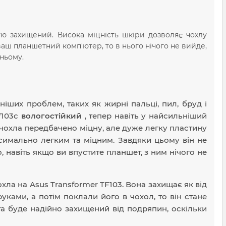
ю захищений. Висока міцність шкіри дозволяє чохлу
аш планшетний комп'ютер, то в нього нічого не вийде,
ньому.
іших проблем, таких як жирні пальці, пил, бруд і
tf103c
вологостійкий
, тепер навіть у найсильніший
чохла передбачено міцну, але дуже легку пластину
ксимально легким та міцним. Завдяки цьому він не
то, навіть якщо ви впустите планшет, з ним нічого не
хла на Asus Transformer TF103. Вона захищає як від
ками, а потім поклали його в чохол, то він стане
а буде надійно захищений від подряпин, оскільки