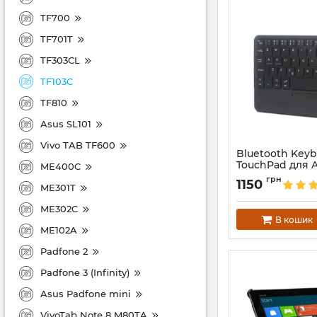
TF700
TF701T
TF303CL
TF103C
TF810
Asus SL101
Vivo TAB TF600
Bluetooth Keyb
TouchPad для 
ME400C
Transformer
грн
1150
ME301T
Артикул:
2006
ME302C
В кошик
ME102A
Padfone 2
Padfone 3 (Infinity)
Asus Padfone mini
VivoTab Note 8 M80TA