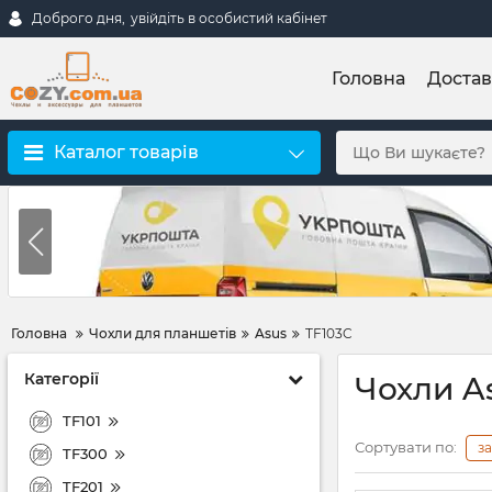
Доброго дня,
увійдіть в особистий кабінет
Головна
Достав
Каталог товарів
Головна
Чохли для планшетів
Asus
TF103C
Категорії
Чохли A
TF101
Сортувати по:
з
TF300
TF201