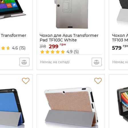
 Transformer
Чохол для Asus Transformer
Чохол A
Pad TF103C White
TF103 
грн
Артикул:
299
738
Артикул:
гр
318
579
4.6
(15)
4.9
(5)
Немає на складі
Немає на