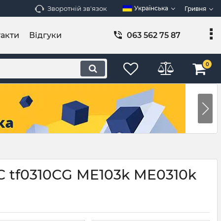
Зворотній зв'язок
Українська
Гривня
акти
Відгуки
063 562 75 87
0
3C tf0310CG ME103k ME0310k