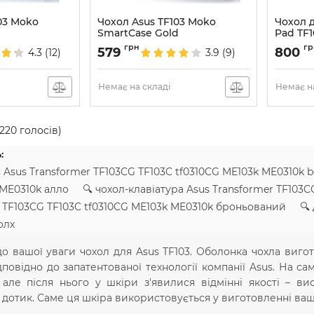
03 Moko
Чохол Asus TF103 Moko
Чохол д
e
SmartCase Gold
Pad TF1
Артикул:
933
Артикул:
грн
гр
579
800
4.3
(12)
3.9
(9)
Немає на складі
Немає на
220
голосів)
:
с Asus Transformer TF103CG TF103C tf0310CG ME103k ME0310k 
 ME0310k алло 🔍 чохол-клавіатура Asus Transformer TF103
r TF103CG TF103C tf0310CG ME103k ME0310k броньований 🔍 д
олх
 вашої уваги чохол для Asus TF103. Оболонка чохла вигот
повідно до запатентованої технології компанії Asus. На 
але після нього у шкіри з'явилися відмінні якості – вис
 дотик. Саме ця шкіра використовується у виготовленні ваш