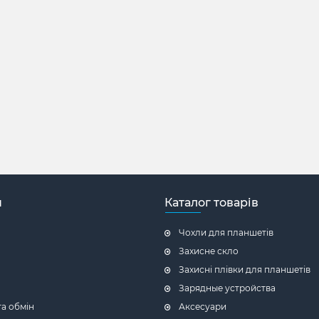
н
Каталог товарів
Чохли для планшетів
Захисне скло
Захисні плівки для планшетів
Зарядные устройства
а обмін
Аксесуари