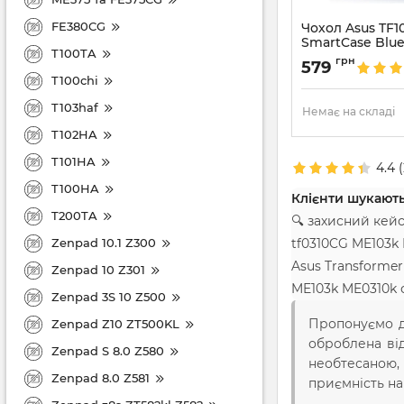
FE380CG
Чохол Asus TF1
SmartCase Blu
T100TA
Артикул:
934
грн
579
T100chi
T103haf
Немає на складі
T102HA
T101HA
4.4
(
T100HA
Клієнти шукають
T200TA
🔍 захисний кей
Zenpad 10.1 Z300
tf0310CG ME103k
Asus Transforme
Zenpad 10 Z301
ME103k ME0310k 
Zenpad 3S 10 Z500
Пропонуємо до
Zenpad Z10 ZT500KL
оброблена від
Zenpad S 8.0 Z580
необтесаною, 
Zenpad 8.0 Z581
приємність на