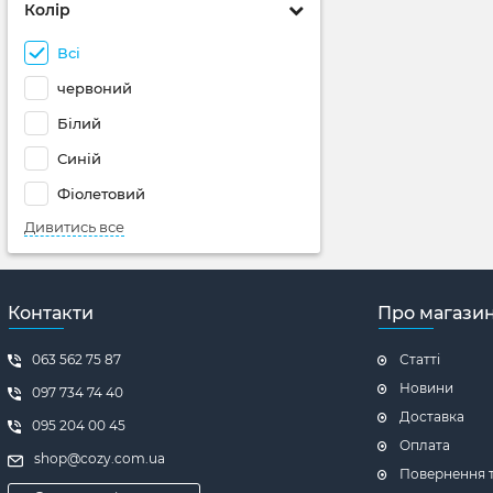
Колір
Всі
червоний
Білий
Синій
Фіолетовий
Дивитись все
Контакти
Про магази
063 562 75 87
Статті
Новини
097 734 74 40
Доставка
095 204 00 45
Оплата
shop@cozy.com.ua
Повернення т