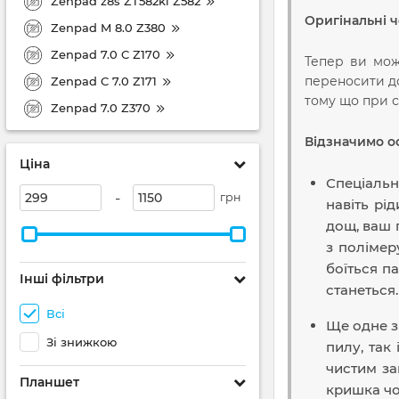
Zenpad z8s ZT582kl Z582
Оригінальні ч
Zenpad M 8.0 Z380
Zenpad 7.0 C Z170
Тепер ви мож
переносити до
Zenpad C 7.0 Z171
тому що при с
Zenpad 7.0 Z370
Відзначимо о
Ціна
Спеціальн
-
грн
навіть рід
дощ, ваш 
з полімер
боїться па
Інші фільтри
станеться.
Всі
Ще одне з
Зі знижкою
пилу, так
чистим за
Планшет
кришка чо