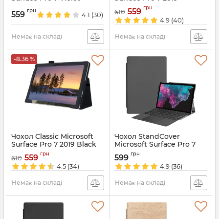
DarkBlue
Артикул:
4274
грн
559
грн
610
559
4.1
(30)
Артикул:
4272
4.9
(40)
Немає на складі
Немає на складі
-8.36 %
Чохол Classic Microsoft
Чохол StandCover
Surface Pro 7 2019 Black
Microsoft Surface Pro 7
Grey
Артикул:
4271
грн
грн
559
599
610
Артикул:
4268
4.5
(34)
4.9
(36)
Немає на складі
Немає на складі