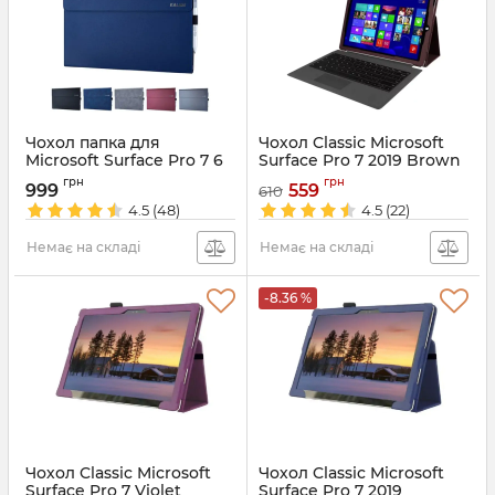
Чохол папка для
Чохол Classic Microsoft
Microsoft Surface Pro 7 6
Surface Pro 7 2019 Brown
5
Артикул:
4294
грн
грн
999
559
610
Артикул:
4275
4.5
(48)
4.5
(22)
Немає на складі
Немає на складі
-8.36 %
Чохол Classic Microsoft
Чохол Classic Microsoft
Surface Pro 7 Violet
Surface Pro 7 2019