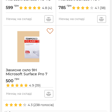
6 7 DarkRed
Darkblue
грн
грн
599
785
4.8
(4)
4.1
(38)
Артикул:
6697
Артикул:
4270
Немає на складі
Немає на складі
Захисне скло 9H
Microsoft Surface Pro 7
2019
грн
500
Артикул:
4276
4.9
(39)
Немає на складі
4.3
(
238
голосів)