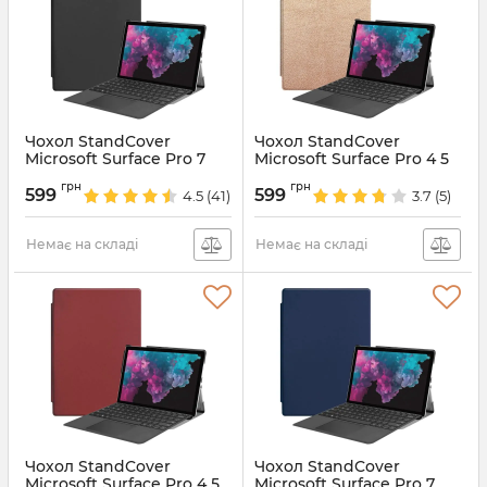
Чохол StandCover
Чохол StandCover
Microsoft Surface Pro 7
Microsoft Surface Pro 4 5
Black
6 7 Gold
грн
грн
599
599
4.5
(41)
3.7
(5)
Артикул:
4267
Артикул:
6698
Немає на складі
Немає на складі
Чохол StandCover
Чохол StandCover
Microsoft Surface Pro 4 5
Microsoft Surface Pro 7