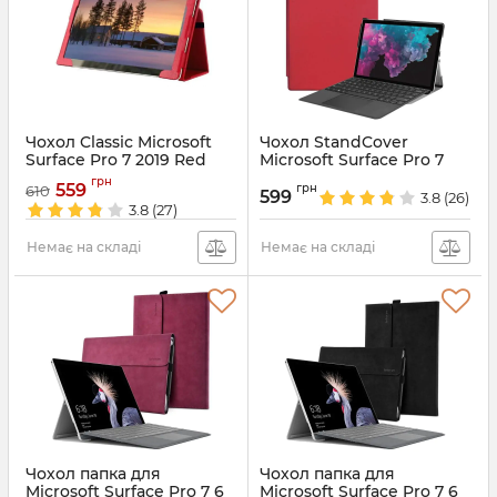
Чохол Classic Microsoft
Чохол StandCover
Surface Pro 7 2019 Red
Microsoft Surface Pro 7
Red
Артикул:
4273
грн
559
грн
610
599
3.8
(26)
Артикул:
4269
3.8
(27)
Немає на складі
Немає на складі
Чохол папка для
Чохол папка для
Microsoft Surface Pro 7 6
Microsoft Surface Pro 7 6