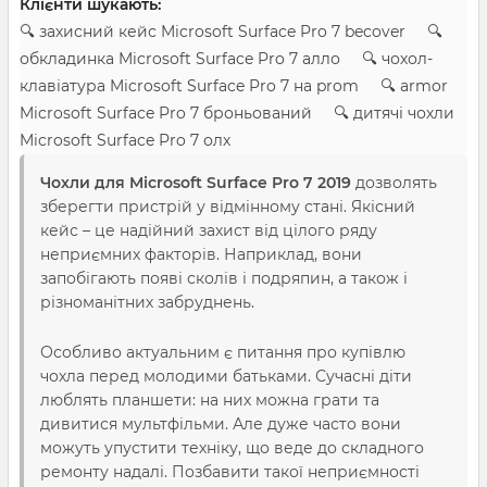
Клієнти шукають:
🔍 захисний кейс Microsoft Surface Pro 7 becover 🔍
обкладинка Microsoft Surface Pro 7 алло 🔍 чохол-
клавіатура Microsoft Surface Pro 7 на prom 🔍 armor
Microsoft Surface Pro 7 броньований 🔍 дитячі чохли
Microsoft Surface Pro 7 олх
Чохли для Microsoft Surface Pro 7 2019
дозволять
зберегти пристрій у відмінному стані. Якісний
кейс – це надійний захист від цілого ряду
неприємних факторів. Наприклад, вони
запобігають появі сколів і подряпин, а також і
різноманітних забруднень.
Особливо актуальним є питання про купівлю
чохла перед молодими батьками. Сучасні діти
люблять планшети: на них можна грати та
дивитися мультфільми. Але дуже часто вони
можуть упустити техніку, що веде до складного
ремонту надалі. Позбавити такої неприємності