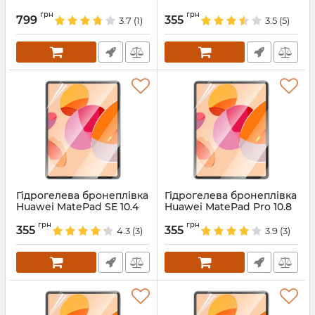
Pad 10.4 V6 Pink
Kobe2 kob2
грн
грн
799
355
3.7
(1)
3.5
(5)
Артикул:
687881
Артикул:
68674
Гідрогелева бронеплівка
Гідрогелева бронеплівка
Huawei MatePad SE 10.4
Huawei MatePad Pro 10.8
AGS5-L09 AGS5-W09
MRX
грн
грн
355
355
4.3
(3)
3.9
(3)
Артикул:
68672
Артикул:
68671