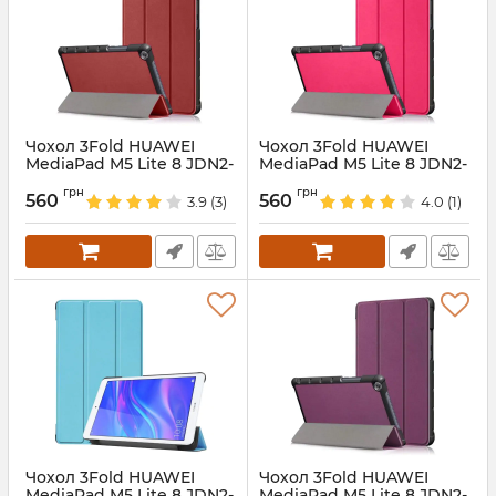
Чохол 3Fold HUAWEI
Чохол 3Fold HUAWEI
MediaPad M5 Lite 8 JDN2-
MediaPad M5 Lite 8 JDN2-
l09 jdn2-w09 Cherry
l09 jdn2-w09 HotPink
грн
грн
560
560
3.9
(3)
4.0
(1)
Артикул:
687794
Артикул:
687793
Чохол 3Fold HUAWEI
Чохол 3Fold HUAWEI
MediaPad M5 Lite 8 JDN2-
MediaPad M5 Lite 8 JDN2-