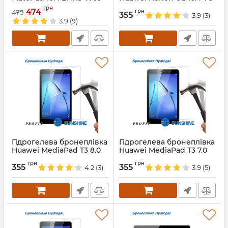
BAH3-L09 2020 Red
Артикул:
68667
грн
474
грн
475
355
3.9
(3)
Артикул:
4659
3.9
(9)
Гідрогелева бронеплівка
Гідрогелева бронеплівка
Huawei MediaPad T3 8.0
Huawei MediaPad T3 7.0
kob-l09
bg2-w09
грн
грн
355
355
4.2
(3)
3.9
(5)
Артикул:
68616
Артикул:
68615