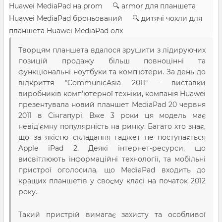
Huawei MediaPad на prom 🔍 armor для планшета
Huawei MediaPad броньований 🔍 дитячі чохли для
планшета Huawei MediaPad олх
Творцям планшета вдалося зрушити з лідируючих
позицій продажу більш повноцінні та
функціональні ноутбуки та комп'ютери. За день до
відкриття "CommunicAsia 2011" - виставки
виробників комп'ютерної техніки, компанія Huawei
презентувала новий планшет MediaPad 20 червня
2011 в Сінгапурі. Вже 3 роки ця модель має
невід'ємну популярність на ринку. Багато хто знає,
що за якістю складання гаджет не поступається
Apple iPad 2. Деякі інтернет-ресурси, що
висвітлюють інформаційні технології, та мобільні
пристрої оголосила, що MediaPad входить до
кращих планшетів у своєму класі на початок 2012
року.
Такий пристрій вимагає захисту та особливої