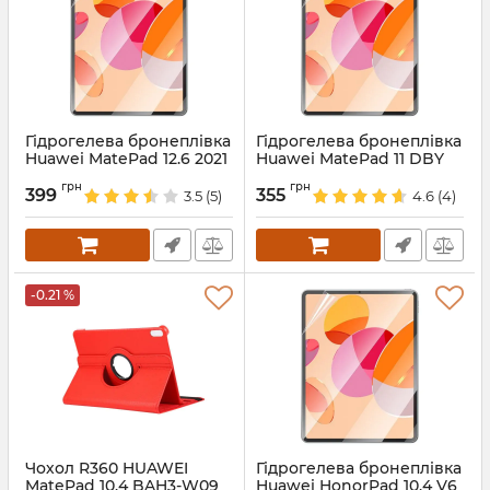
Гідрогелева бронеплівка
Гідрогелева бронеплівка
Huawei MatePad 12.6 2021
Huawei MatePad 11 DBY
WGR
Артикул:
68669
грн
грн
399
355
3.5
(5)
4.6
(4)
Артикул:
68670
-0.21 %
Чохол R360 HUAWEI
Гідрогелева бронеплівка
MatePad 10.4 BAH3-W09
Huawei HonorPad 10.4 V6