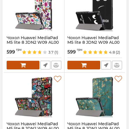
Чохол Huawei MediaPad
Чохол Huawei MediaPad
M5 lite 8 JDN2 W09 AL00
M5 lite 8 JDN2 W09 AL00
Print Butterfly
Print Dont Touch my Tab
грн
грн
599
599
3.7
(1)
4.8
(2)
Артикул:
687800
Артикул:
687799
Чохол Huawei MediaPad
Чохол Huawei MediaPad
M5 lite 8 JDN2 W09 AL00
M5 lite 8 JDN2 W09 AL00