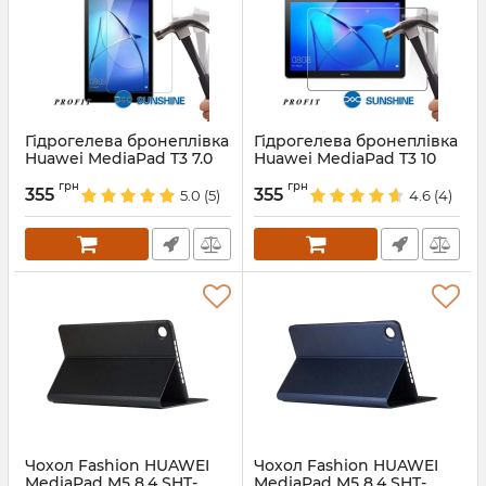
Гідрогелева бронеплівка
Гідрогелева бронеплівка
Huawei MediaPad T3 7.0
Huawei MediaPad T3 10
3g bg2-u01
ags-l09 9.6
грн
грн
355
355
5.0
(5)
4.6
(4)
Артикул:
68614
Артикул:
68613
Чохол Fashion HUAWEI
Чохол Fashion HUAWEI
MediaPad M5 8.4 SHT-
MediaPad M5 8.4 SHT-