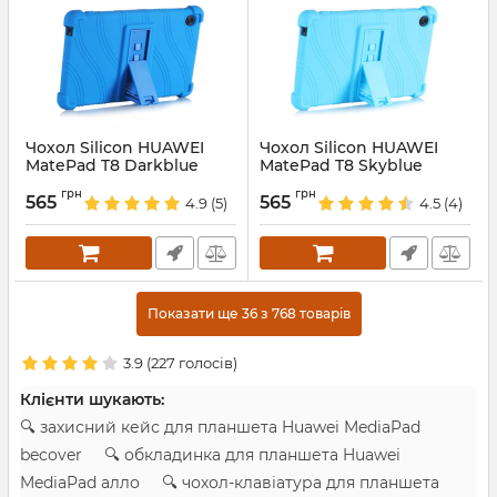
Чохол Silicon HUAWEI
Чохол Silicon HUAWEI
MatePad T8 Darkblue
MatePad T8 Skyblue
Артикул:
5687
Артикул:
5686
грн
грн
565
565
4.9
(5)
4.5
(4)
Показати ще 36 з 768 товарів
3.9
(
227
голосів)
Клієнти шукають:
🔍 захисний кейс для планшета Huawei MediaPad
becover 🔍 обкладинка для планшета Huawei
MediaPad алло 🔍 чохол-клавіатура для планшета