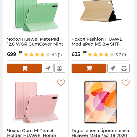
Чохол Huawei MatePad
Чохол Fashion HUAWEI
12.6 WGR GumCover Mint
MediaPad M5 8.4 SHT-
AL09 W09 Gold
Артикул:
687886
грн
грн
699
635
4.1
(1)
3.7
(1)
Артикул:
687885
Чохол Gum M-Pencil
Гідрогелева бронеплівка
Holder HUAWEI Honor
Huawei MatePad T8 2020