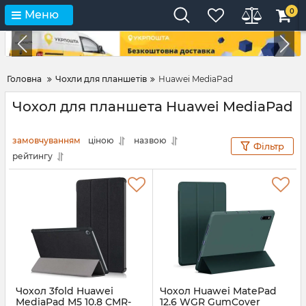
0
Меню
Головна
Чохли для планшетів
Huawei MediaPad
Чохол для планшета Huawei MediaPad
замовчуванням
ціною
назвою
Фільтр
рейтингу
Чохол 3fold Huawei
Чохол Huawei MatePad
MediaPad M5 10.8 CMR-
12.6 WGR GumCover