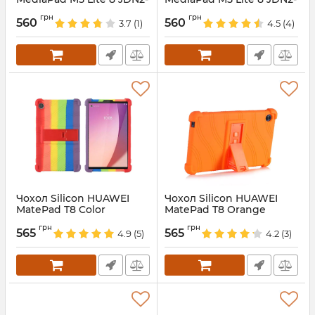
l09 jdn2-w09 SkyBlue
l09 jdn2-w09 Violet
грн
грн
560
560
3.7
(1)
4.5
(4)
Артикул:
687792
Артикул:
6954
Чохол Silicon HUAWEI
Чохол Silicon HUAWEI
MatePad T8 Color
MatePad T8 Orange
Артикул:
6889
Артикул:
5689
грн
грн
565
565
4.9
(5)
4.2
(3)