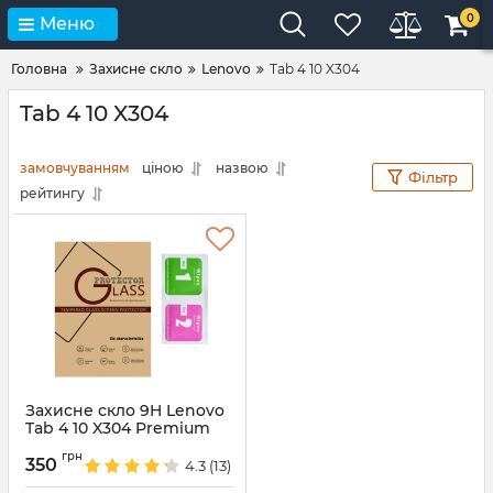
0
Меню
Головна
Захисне скло
Lenovo
Tab 4 10 X304
Tab 4 10 X304
замовчуванням
ціною
назвою
Фільтр
рейтингу
Захисне скло 9H Lenovo
Tab 4 10 X304 Premium
Артикул:
2505
грн
350
4.3
(13)