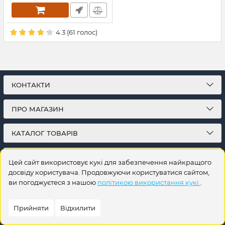
4.3
(
61
голос)
КОНТАКТИ
ПРО МАГАЗИН
КАТАЛОГ ТОВАРІВ
ПІДПИСКА
Цей сайт використовує кукі для забезпечення найкращого
досвіду користувача. Продовжуючи користуватися сайтом,
ви погоджуєтеся з нашою
політикою використання кукі
.
Прийняти
Відхилити
© 2026
Інтернет-магазин на