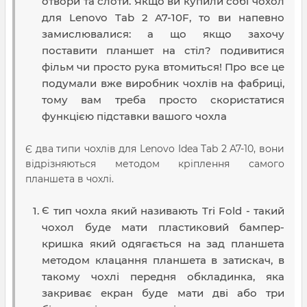
отвори та слоти. Якщо ви купили собі чохол
для Lenovo Tab 2 A7-10F, то ви напевно
замислювалися: а що якщо захочу
поставити планшет на стіл? подивитися
фільм чи просто рука втомиться! Про все це
подумали вже виробник чохлів на фабриці,
тому вам треба просто скористатися
функцією підставки вашого чохла
Є два типи чохлів для Lenovo Idea Tab 2 A7-10, вони
відрізняються методом кріплення самого
планшета в чохлі.
Є тип чохла який називають Tri Fold - такий
чохол буде мати пластиковий бампер-
кришка який одягається на зад планшета
методом клацання планшета в затискач, в
такому чохлі передня обкладинка, яка
закриває екран буде мати дві або три