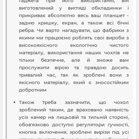
гаджета при його використанні, він
виготовлений у вигляді обкладинки і
прикриває абсолютно весь ваш планшет -
задню кришку, екран, а також всі бічні
ребра. Чи варто нагадувати, що фабрики з
якими ми працюємо роблять свої вироби з
високоякісного екологічно чистого
матеріалу, використання наших чохлів не
тільки безпечне, але й зможе вам
прослужити вірою та правдою досить
тривалий час, так як зроблені вони з
якісного матеріалу, який є зносостійким
добротним
Також треба зазначити, що чохол
зроблений таким, де враховано наявність
усіх камер на лицьовій та тильній стороні,
обов'язково доступні регулятори гучності,
кнопка включення, зроблені вирізи під усі