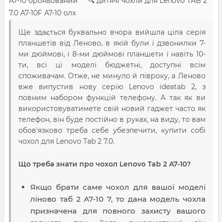
А7-10 броньований 🔍 дитячі чохли для Lenovo TAB 2
7.0 A7-10F А7-10 олх
Ще здається буквально вчора вийшла ціла серія
планшетів від Леново, в якій були і дзвонилки 7-
ми дюймові, і 8-ми дюймові планшети і навіть 10-
ти, всі ці моделі бюджетні, доступні всім
споживачам. Отже, не минуло й півроку, а Леново
вже випустив нову серію Lenovo ideatab 2, з
повним набором функцій телефону. А так як ви
використовуватимете свій новий гаджет часто як
телефон, він буде постійно в руках, на виду, то вам
обов'язково треба себе убезпечити, купити собі
чохол для Lenovo Tab 2 7.0.
Що треба знати про чохол Lenovo Tab 2 A7-10?
Якщо брати саме чохол для вашої моделі
ліново таб 2 А7-10 7, то дана модель чохла
призначена для повного захисту вашого