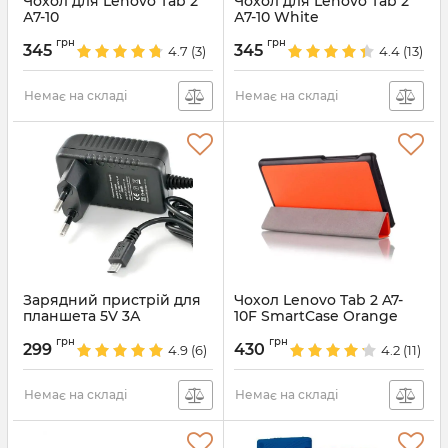
Чохол для Lenovo Tab 2
Чохол для Lenovo Tab 2
А7-10
А7-10 White
Артикул:
1006
Артикул:
1391
грн
грн
345
345
4.7
(3)
4.4
(13)
Немає на складі
Немає на складі
Зарядний пристрій для
Чохол Lenovo Tab 2 A7-
планшета 5V 3А
10F SmartCase Orange
Артикул:
4313
Артикул:
1904
грн
грн
299
430
4.9
(6)
4.2
(11)
Немає на складі
Немає на складі