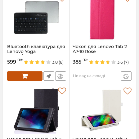
Bluetooth клавіатура для
Чохол для Lenovo Tab 2
Lenovo Yoga
А7-10 Rose
Tablet/IdeaTab
Артикул:
1389
грн
грн
599
385
3.8
(8)
3.6
(7)
Артикул:
2017
Немає на складі