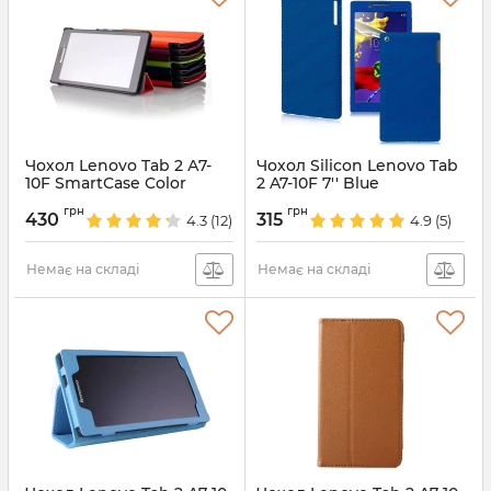
Чохол Lenovo Tab 2 А7-
Чохол Silicon Lenovo Tab
10F SmartCase Color
2 A7-10F 7'' Blue
Артикул:
1005
Артикул:
3235
грн
грн
430
315
4.3
(12)
4.9
(5)
Немає на складі
Немає на складі