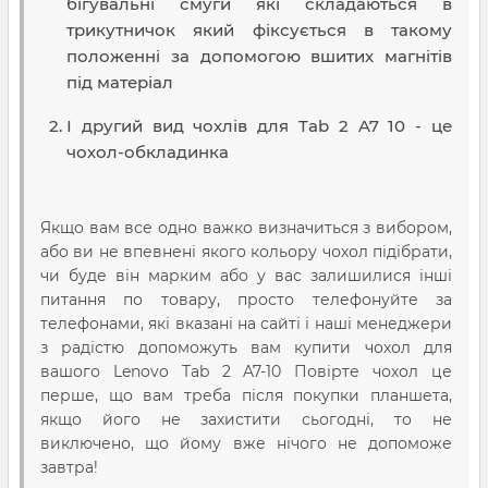
бігувальні смуги які складаються в
трикутничок який фіксується в такому
положенні за допомогою вшитих магнітів
під матеріал
І другий вид чохлів для Tab 2 A7 10 - це
чохол-обкладинка
Якщо вам все одно важко визначиться з вибором,
або ви не впевнені якого кольору чохол підібрати,
чи буде він марким або у вас залишилися інші
питання по товару, просто телефонуйте за
телефонами, які вказані на сайті і наші менеджери
з радістю допоможуть вам купити чохол для
вашого Lenovo Tab 2 A7-10 Повірте чохол це
перше, що вам треба після покупки планшета,
якщо його не захистити сьогодні, то не
виключено, що йому вже нічого не допоможе
завтра!