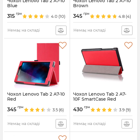
Чохол Lenovo Tab 2 А7-10
Чохол Lenovo Tab 2 А7-10
Blue
Brown
Артикул:
1390
Артикул:
1388
грн
грн
315
345
4.0
(10)
4.8
(4)
Немає на складі
Немає на складі
Чохол Lenovo Tab 2 А7-10
Чохол Lenovo Tab 2 А7-
Red
10F SmartCase Red
Артикул:
1007
Артикул:
1004
грн
грн
345
430
3.5
(6)
3.9
(9)
Немає на складі
Немає на складі