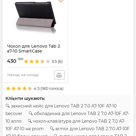
Чохол для Lenovo Tab 2
a7-10 SmartCase
Артикул:
1003
грн
430
3.5
(6)
Немає на складі
4.5
(
183
голоса)
Клієнти шукають:
🔍 захисний кейс для Lenovo TAB 2 7.0 A7-10F А7-10
becover 🔍 обкладинка для Lenovo TAB 2 7.0 A7-10F А7-
10 алло 🔍 чохол-клавіатура для Lenovo TAB 2 7.0 A7-
10F А7-10 на prom 🔍 armor для Lenovo TAB 2 7.0 A7-10F