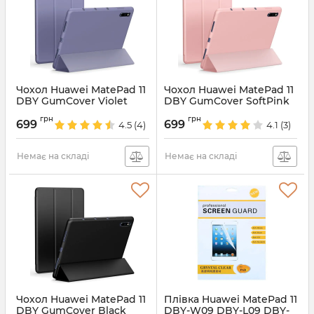
Чохол Huawei MatePad 11
Чохол Huawei MatePad 11
DBY GumCover Violet
DBY GumCover SoftPink
Артикул:
5604
Артикул:
5603
грн
грн
699
699
4.5
(4)
4.1
(3)
Немає на складі
Немає на складі
Чохол Huawei MatePad 11
Плівка Huawei MatePad 11
DBY GumCover Black
DBY-W09 DBY-L09 DBY-