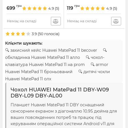
AL00
Артикул:
5601
грн
грн
699
119
4.9
(5)
4.9
(5)
Артикул:
5608
Немає на складі
Немає на складі
3.9
(
50
голосів)
Клієнти шукають:
🔍 захисний кейс Huawei MatePad 11 becover 🔍
обкладинка Huawei MatePad 11 алло 🔍 чохол-
клавіатура Huawei MatePad 11 на prom 🔍 armor
Huawei MatePad 11 броньований 🔍 дитячі чохли
Huawei MatePad 11 олх
Чохол HUAWEI MatePad 11 DBY-W09
DBY-L09 DBY-AL00
Планшет Huawei MatePad 11 DBY оснащений
сенсорним екраном з діагоналлю 10.95 дюйма для
ваших повсякденних потреб та працює під
керуванням операційної системи Android v11 для