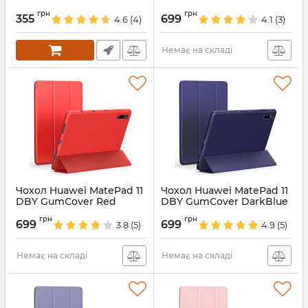
Артикул:
68669
Артикул:
5607
грн
грн
355
699
4.6
(4)
4.1
(3)
Немає на складі
Чохол Huawei MatePad 11
Чохол Huawei MatePad 11
DBY GumCover Red
DBY GumCover DarkBlue
Артикул:
5606
Артикул:
5605
грн
грн
699
699
3.8
(5)
4.9
(5)
Немає на складі
Немає на складі