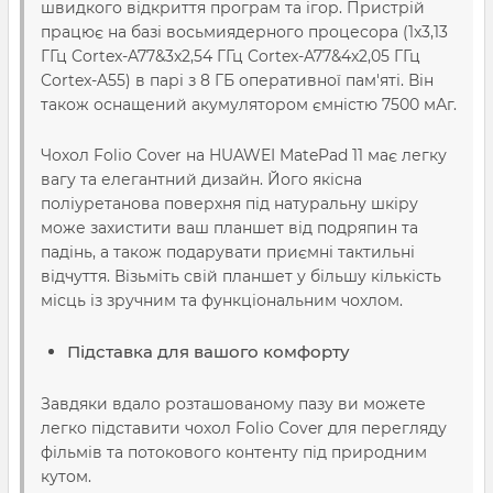
швидкого відкриття програм та ігор. Пристрій
працює на базі восьмиядерного процесора (1x3,13
ГГц Cortex-A77&3x2,54 ГГц Cortex-A77&4x2,05 ГГц
Cortex-A55) в парі з 8 ГБ оперативної пам'яті. Він
також оснащений акумулятором ємністю 7500 мАг.
Чохол Folio Cover на HUAWEI MatePad 11 має легку
вагу та елегантний дизайн. Його якісна
поліуретанова поверхня під натуральну шкіру
може захистити ваш планшет від подряпин та
падінь, а також подарувати приємні тактильні
відчуття. Візьміть свій планшет у більшу кількість
місць із зручним та функціональним чохлом.
Підставка для вашого комфорту
Завдяки вдало розташованому пазу ви можете
легко підставити чохол Folio Cover для перегляду
фільмів та потокового контенту під природним
кутом.