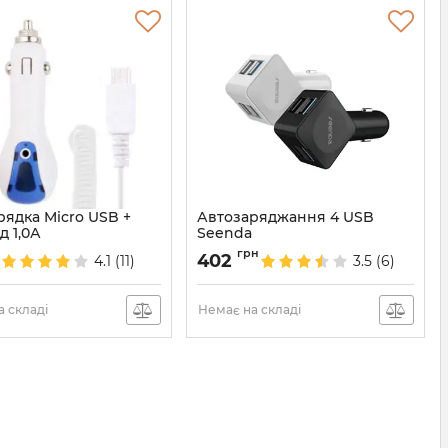
рядка Micro USB +
Автозаряджання 4 USB
д 1,0А
Seenda
395
Артикул:
960
грн
402
4.1
(11)
3.5
(6)
 складі
Немає на складі