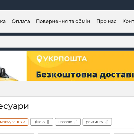
ка
Оплата
Повернення та обмін
Про нас
Конт
сесуари
амовчуванням
ціною
назвою
рейтингу