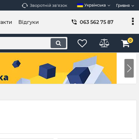
Зворотній зв'язок
Українська
Гривня
акти
Відгуки
063 562 75 87
0