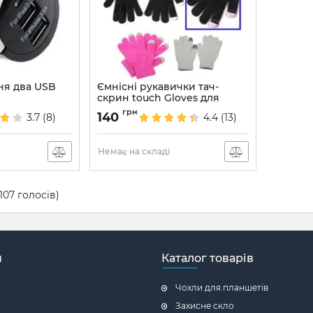
ня два USB
Ємнісні рукавички тач-
скрин touch Gloves для
сенсорних дисплеїв
грн
140
3.7
(8)
4.4
(13)
Артикул:
399
Немає на складі
107
голосів)
н
Каталог товарів
Чохли для планшетів
Захисне скло