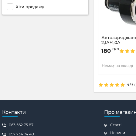
Хіти продажу
Автозаряджан
2,1А+1,0A
Артикул:
394
грн
180
Немає на складі
4.9
(
Контакти
Про магази
063 562 75 87
Статті
Новини
097 734 74 40