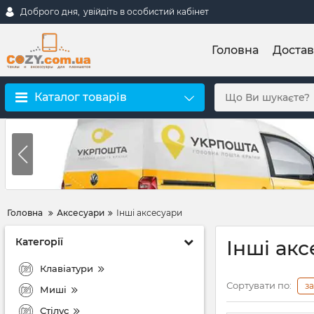
Доброго дня,
увійдіть в особистий кабінет
Головна
Достав
Каталог товарів
Головна
Аксесуари
Інші аксесуари
Категорії
Інші ак
Клавіатури
Сортувати по:
з
Миші
Стілус