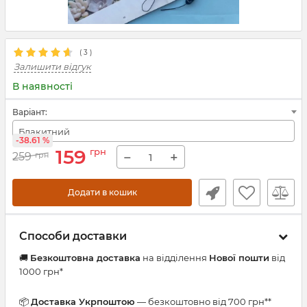
(
3
)
Залишити відгук
В наявності
Варіант:
Блакитний
-38.61 %
159
грн
−
+
259
грн
Додати в кошик
Способи доставки
🚚
Безкоштовна доставка
на відділення
Нової пошти
від
1000 грн*
📦
Доставка Укрпоштою
— безкоштовно від 700 грн**