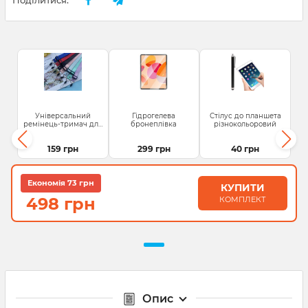
Поділитися:
Універсальний
Гідрогелева
Стілус до планшета
ремінець-тримач для
бронеплівка
різнокольоровий
телефону та...
159 грн
299 грн
40 грн
Економія 73 грн
КУПИТИ
498 грн
КОМПЛЕКТ
Опис