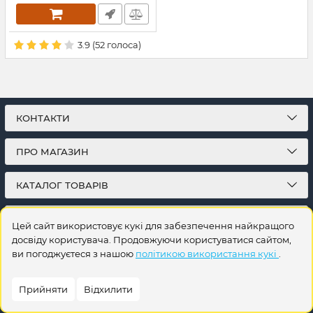
3.9
(
52
голоса)
КОНТАКТИ
ПРО МАГАЗИН
КАТАЛОГ ТОВАРІВ
ПІДПИСКА
Цей сайт використовує кукі для забезпечення найкращого
досвіду користувача. Продовжуючи користуватися сайтом,
ви погоджуєтеся з нашою
політикою використання кукі
.
Прийняти
Відхилити
© 2026
Інтернет-магазин на