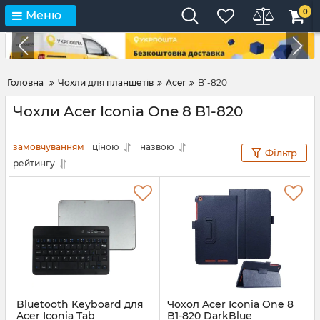
0
Меню
Головна
Чохли для планшетів
Acer
B1-820
Чохли Acer Iconia One 8 B1-820
замовчуванням
ціною
назвою
Фільтр
рейтингу
Bluetooth Keyboard для
Чохол Acer Iconia One 8
Acer Iconia Tab
B1-820 DarkBlue