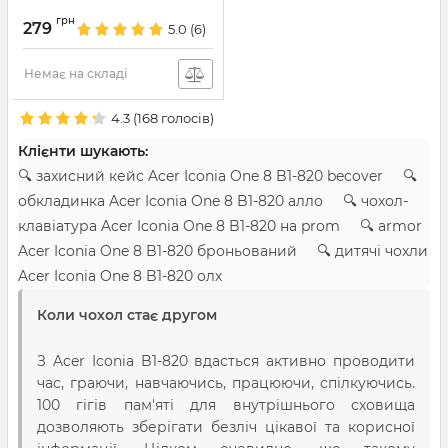
Артикул:
2227
грн
279
5.0
(6)
Немає на складі
4.3
(
168
голосів)
Клієнти шукають:
🔍 захисний кейс Acer Iconia One 8 B1-820 becover 🔍
обкладинка Acer Iconia One 8 B1-820 алло 🔍 чохол-
клавіатура Acer Iconia One 8 B1-820 на prom 🔍 armor
Acer Iconia One 8 B1-820 броньований 🔍 дитячі чохли
Acer Iconia One 8 B1-820 олх
Коли чохол стає другом
З Acer Iconia B1-820 вдасться активно проводити
час, граючи, навчаючись, працюючи, спілкуючись.
100 гігів пам'яті для внутрішнього сховища
дозволяють зберігати безліч цікавої та корисної