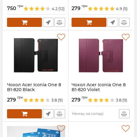
Артикул:
2004
Артикул:
2045
грн
грн
750
279
4.2
(12)
4.9
(5)
Чохол Acer Iconia One 8
Чохол Acer Iconia One 8
B1-820 Black
B1-820 Violet
Артикул:
2042
Артикул:
2046
грн
грн
279
279
3.8
(9)
3.8
(9)
Немає на складі