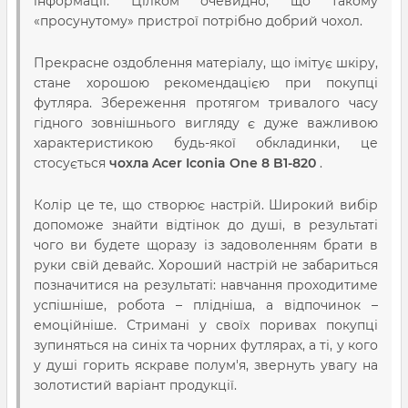
інформації. Цілком очевидно, що такому
«просунутому» пристрої потрібно добрий чохол.
Прекрасне оздоблення матеріалу, що імітує шкіру,
стане хорошою рекомендацією при покупці
футляра. Збереження протягом тривалого часу
гідного зовнішнього вигляду є дуже важливою
характеристикою будь-якої обкладинки, це
стосується
чохла Acer Iconia One 8 B1-820
.
Колір це те, що створює настрій. Широкий вибір
допоможе знайти відтінок до душі, в результаті
чого ви будете щоразу із задоволенням брати в
руки свій девайс. Хороший настрій не забариться
позначитися на результаті: навчання проходитиме
успішніше, робота – плідніша, а відпочинок –
емоційніше. Стримані у своїх поривах покупці
зупиняться на синіх та чорних футлярах, а ті, у кого
у душі горить яскраве полум'я, звернуть увагу на
золотистий варіант продукції.