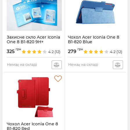
Захисне скло Acer Iconia
Чохол Acer Iconia One 8
One 8 B1-820 9H+
B1-820 Blue
Артикул:
2047
Артикул:
2043
грн
грн
325
279
4.2
(12)
4.2
(12)
Немає на складі
Немає на складі
Чохол Acer Iconia One 8
B1-820 Red