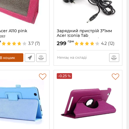
cer A110 pink
Зарядний пристрій 3*1мм
Acer Iconia Tab
283
A500/A501/A100/A101/A200
н
грн
299
3.7
(7)
4.2
(12)
Артикул:
659
Немає на складі
В кошик
-0.25 %