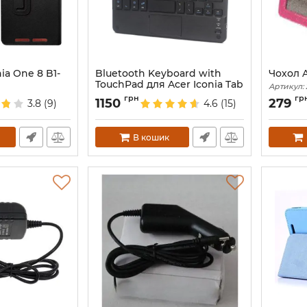
ia One 8 B1-
Bluetooth Keyboard with
Чохол A
TouchPad для Acer Iconia Tab
Артикул:
Артикул:
2003
грн
гр
1150
279
3.8
(9)
4.6
(15)
В кошик