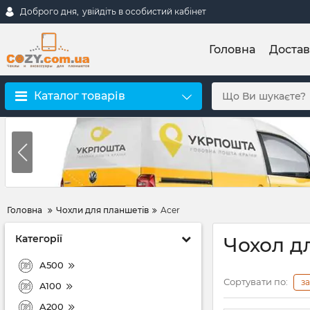
Доброго дня,
увійдіть в особистий кабінет
Головна
Достав
Каталог товарів
Головна
Чохли для планшетів
Acer
Категорії
Чохол д
A500
Сортувати по:
з
A100
A200