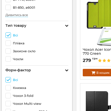
B1-850, a6001
Дивитись все
Тип товару
Всі
Плівка
Чохол Acer Icon
Захисне скло
770 Green
Артикул:
2032
грн
Чохли
279
Форм-фактор
В кошик
Всі
Книжка
Чохол 3-fold
Чохол Multi-view