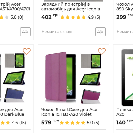
трій Acer
Зарядний пристрійj в
Чохол A
/A511/A700/A701
автомобіль для Acer Iconia
850 Sk
Tab A500/A501/A100/A101/A200
Артикул:
грн
гр
402
299
3.8
(8)
4.9
(5)
Артикул:
660
Немає на складі
Немає на
e для Acer
Чохол SmartCase для Acer
Плівка 
A20 DarkBlue
Iconia 10.1 B3-A20 Violet
A20
Артикул:
2061
Артикул:
грн
гр
579
140
4.6
(15)
5.0
(5)