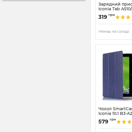
Зарядний прис
Iconia Tab A510
Артикул:
661
грн
319
Немає на складі
Чохол SmartCas
Iconia 10.1 B3-
Артикул:
2060
грн
579