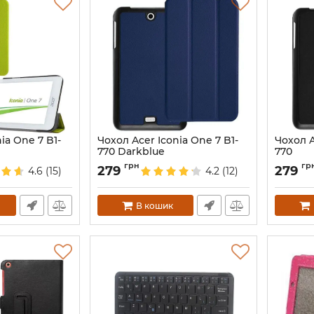
ia One 7 B1-
Чохол Acer Iconia One 7 B1-
Чохол A
770 Darkblue
770
Артикул:
2031
Артикул:
грн
гр
279
279
4.6
(15)
4.2
(12)
В кошик