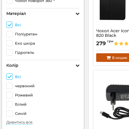
Чохол поворот 360 °
Матеріал
Всі
Чохол Acer Icon
Поліуретан
820 Black
Артикул:
2042
грн
279
Еко шкіра
Гідрогель
В кошик
Колір
Всі
червоний
Рожевий
Білий
Синій
Дивитись все