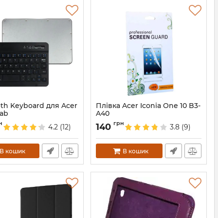
th Keyboard для Acer
Плівка Acer Iconia One 10 B3-
Tab
A40
2004
Артикул:
3370
н
грн
140
4.2
(12)
3.8
(9)
В кошик
В кошик