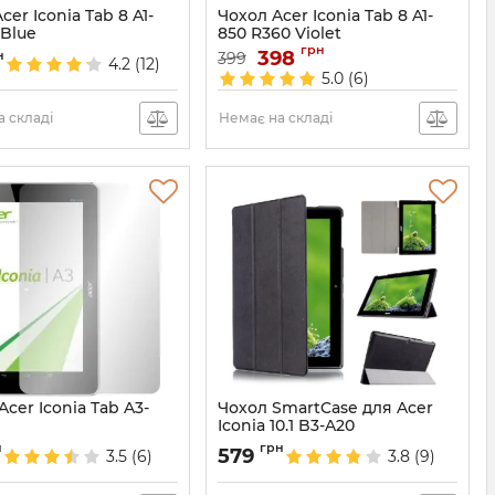
cer Iconia Tab 8 A1-
Чохол Acer Iconia Tab 8 A1-
yBlue
850 R360 Violet
грн
2225
Артикул:
398
2203
н
399
4.2
(12)
5.0
(6)
 складі
Немає на складі
Acer Iconia Tab A3-
Чохол SmartCase для Acer
Iconia 10.1 B3-A20
1081
Артикул:
2054
н
грн
579
3.5
(6)
3.8
(9)