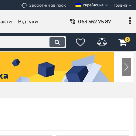
Зворотній зв'язок
Українська
Гривня
акти
Відгуки
063 562 75 87
0