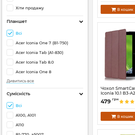
Хіти продажу
В кошик
Планшет
Всі
Acer Iconia One 7 (B1-750)
Acer Iconia Tab (A1-830)
Acer Iconia Tab 8.0
Acer Iconia One 8
Дивитись все
Чохол SmartCas
Iconia 10.1 B3-
Сумісність
Артикул:
2058
грн
479
Всі
A100, A101
В кошик
A110
B1-770, a5007