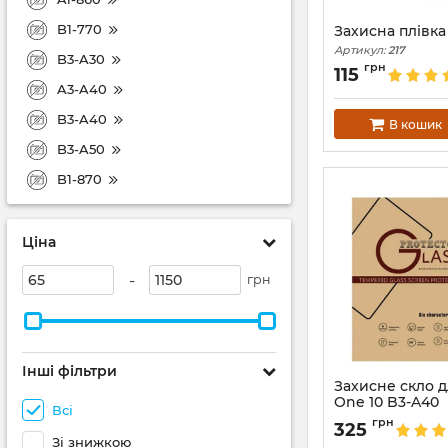
B1-770
Захисна плівка
Артикул:
217
B3-A30
грн
115
A3-A40
B3-A40
В кошик
B3-A50
B1-870
Ціна
-
грн
Інші фільтри
Захисне скло д
One 10 B3-A40
Всі
Артикул:
3369
грн
325
Зі знижкою