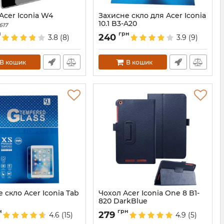
Acer Iconia W4
Захисне скло для Acer Iconia
10.1 B3-A20
617
Артикул:
2228
н
грн
240
3.8
(8)
3.9
(9)
В кошик
В кошик
 скло Acer Iconia Tab
Чохол Acer Iconia One 8 B1-
820 DarkBlue
2052
Артикул:
2045
н
грн
279
4.6
(15)
4.9
(5)