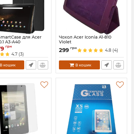
SmartCase для Acer
Чохол Acer Iconia A1-810
0.1 A3-A40
Violet
грн
79
2446
Артикул:
387
грн
299
4.8
(4)
4.7
(3)
В кошик
В кошик