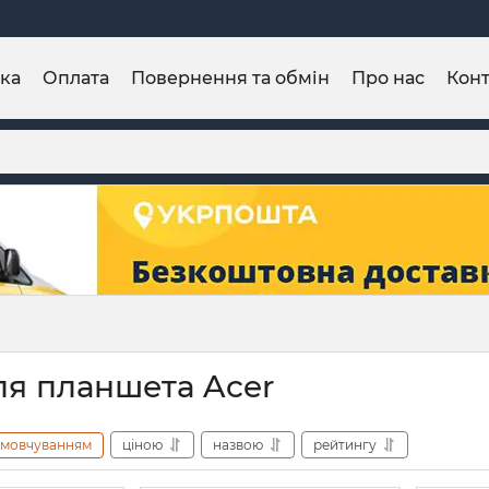
ка
Оплата
Повернення та обмін
Про нас
Конт
ля планшета Acer
амовчуванням
ціною
назвою
рейтингу