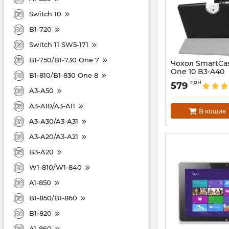
Switch 10
B1-720
Switch 11 SW5-171
B1-750/B1-730 One 7
Чохол SmartCas
One 10 B3-A40
B1-810/B1-830 One 8
Артикул:
2840
грн
579
A3-A50
A3-A10/A3-A11
В кошик
A3-A30/A3-A31
A3-A20/A3-A21
B3-A20
W1-810/W1-840
A1-850
B1-850/B1-860
B1-820
A1-860