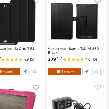
cer Iconia One 7 B1-
Чохол Acer Iconia Tab A1-860
Black
2029
Артикул:
2048
н
грн
279
4.9
(5)
4.6
(15)
В кошик
В кошик