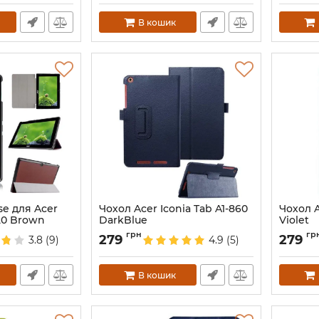
В кошик
e для Acer
Чохол Acer Iconia Tab A1-860
Чохол A
A20 Brown
DarkBlue
Violet
Артикул:
2053
Артикул:
грн
гр
279
279
3.8
(9)
4.9
(5)
В кошик