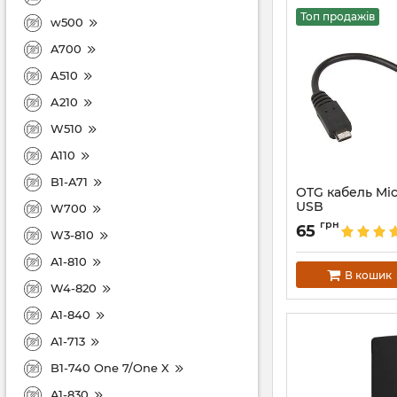
Топ продажів
w500
A700
A510
A210
W510
A110
B1-A71
OTG кабель Mic
USB
W700
Артикул:
398
грн
65
W3-810
A1-810
В кошик
W4-820
A1-840
A1-713
B1-740 One 7/One X
A1-830