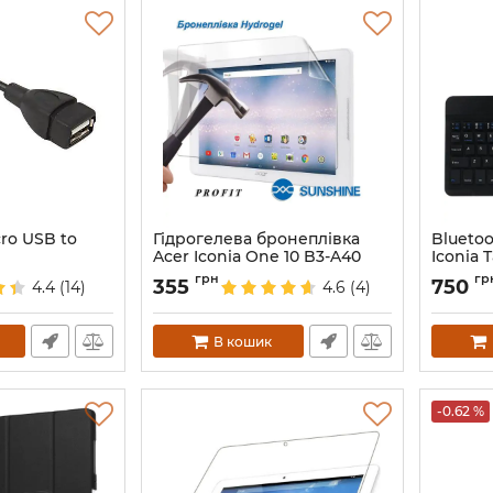
ro USB to
Гідрогелева бронеплівка
Bluetoo
Acer Iconia One 10 B3-A40
Iconia 
Артикул:
68609
Артикул:
грн
гр
355
750
4.4
(14)
4.6
(4)
В кошик
-0.62 %