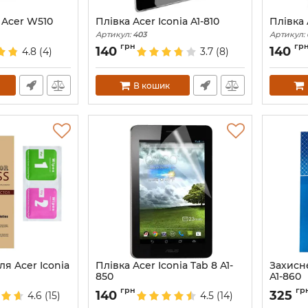
 Acer W510
Плівка Acer Iconia A1-810
Плівка 
Артикул:
403
Артикул:
грн
гр
140
140
4.8
(4)
3.7
(8)
В кошик
ля Acer Iconia
Плівка Acer Iconia Tab 8 A1-
Захисне
850
A1-860
Артикул:
1802
Артикул:
грн
гр
140
325
4.6
(15)
4.5
(14)