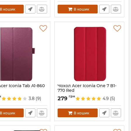
В кошик
В кошик
cer Iconia Tab A1-860
Чохол Acer Iconia One 7 B1-
770 Red
2050
Артикул:
2033
н
грн
279
3.8
(9)
4.9
(5)
В кошик
В кошик