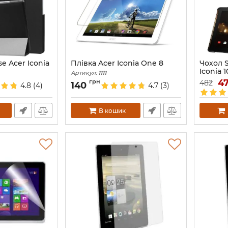
e Acer Iconia
Плівка Acer Iconia One 8
Чохол 
Iconia 1
Артикул:
1111
Артикул:
4
грн
482
140
4.8
(4)
4.7
(3)
В кошик