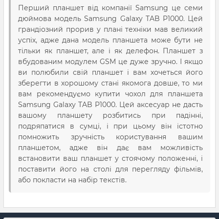
Перший планшет від компанії Samsung це семи
дюймова модель Samsung Galaxy TAB P1000. Цей
грандіозний прорив у плані техніки мав великий
успіх, адже дана модель планшета може бути не
тільки як планшет, але і як делефон. Планшет з
вбудованим модулем GSM це дуже зручно. І якщо
ви полюбили свій планшет і вам хочеться його
зберегти в хорошому стані якомога довше, то ми
вам рекомендуємо купити чохол для планшета
Samsung Galaxy TAB P1000. Цей аксесуар не дасть
вашому планшету розбитись при падінні,
подряпатися в сумці, і при цьому він істотно
помножить зручність користування вашим
планшетом, адже він дає вам можливість
встановити ваш планшет у стоячому положенні, і
поставити його на столі для перегляду фільмів,
або покласти на набір текстів.