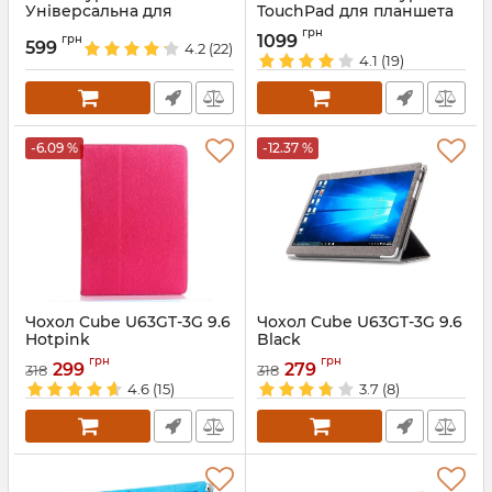
Універсальна для
TouchPad для планшета
планшета 7-8 дюймів
10 дюймів
грн
1099
грн
599
4.2
(22)
Артикул:
2019
Артикул:
2020
4.1
(19)
-6.09 %
-12.37 %
Чохол Cube U63GT-3G 9.6
Чохол Cube U63GT-3G 9.6
Hotpink
Black
Артикул:
2230
Артикул:
1732
грн
грн
299
279
318
318
4.6
(15)
3.7
(8)