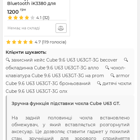
Bluetooth iK3380 для
планшета смартфона
грн
1200
Артикул:
4362
4.1
(32)
Немає на складі
4.7
(
119
голосів)
Клієнти шукають:
🔍 захисний кейс Cube 9.6 U63 U63GT-3G becover 🔍
обкладинка Cube 9.6 U63 U63GT-3G алло 🔍 чохол-
клавіатура Cube 9.6 U63 U63GT-3G на prom 🔍 armor
Cube 9.6 U63 U63GT-3G броньований 🔍 дитячі чохли
Cube 9.6 U63 U63GT-3G олх
Зручна функція підставки чохла Cube U63 GT.
На задній половинці чохла встановлено
обмежувач, у який вставляється розгорнутий
аксесуар. Це дозволяє ставити гаджет у похилий
стан, зручніший для зорового сприйняття