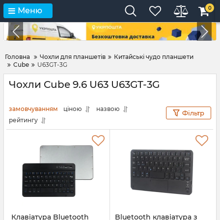
0
Меню
Головна
Чохли для планшетів
Китайські чудо планшети
Cube
U63GT-3G
Чохли Cube 9.6 U63 U63GT-3G
замовчуванням
ціною
назвою
Фільтр
рейтингу
Клавіатура Bluetooth
Bluetooth клавіатура з