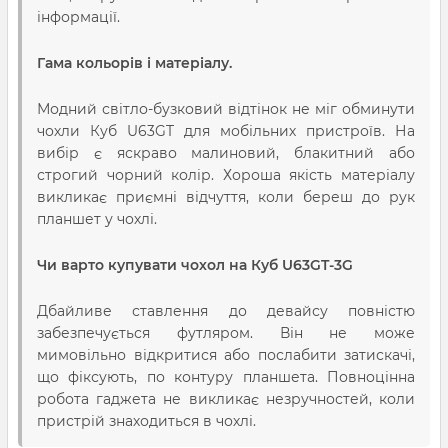
інформації.
Гама кольорів і матеріалу.
Модний світло-бузковий відтінок не міг обминути
чохли Куб U63GT для мобільних пристроїв. На
вибір є яскраво малиновий, блакитний або
строгий чорний колір. Хороша якість матеріалу
викликає приємні відчуття, коли береш до рук
планшет у чохлі.
Чи варто купувати чохол на Куб U63GT-3G
Дбайливе ставлення до девайсу повністю
забезпечується футляром. Він не може
мимовільно відкритися або послабити затискачі,
що фіксують, по контуру планшета. Повноцінна
робота гаджета не викликає незручностей, коли
пристрій знаходиться в чохлі.