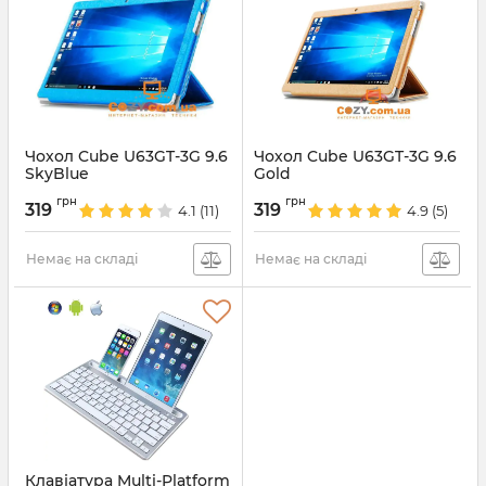
Чохол Cube U63GT-3G 9.6
Чохол Cube U63GT-3G 9.6
SkyBlue
Gold
Артикул:
1733
Артикул:
1731
грн
грн
319
319
4.1
(11)
4.9
(5)
Немає на складі
Немає на складі
Клавіатура Multi-Platform