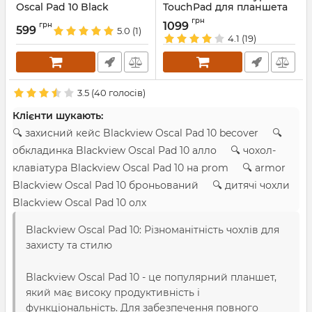
Oscal Pad 10 Black
TouchPad для планшета
10 дюймів
Артикул:
prf-
грн
1099
грн
599
01000010000011007738
5.0
(1)
Артикул:
2020
4.1
(19)
3.5
(
40
голосів)
Клієнти шукають:
🔍 захисний кейс Blackview Oscal Pad 10 becover 🔍
обкладинка Blackview Oscal Pad 10 алло 🔍 чохол-
клавіатура Blackview Oscal Pad 10 на prom 🔍 armor
Blackview Oscal Pad 10 броньований 🔍 дитячі чохли
Blackview Oscal Pad 10 олх
Blackview Oscal Pad 10: Різноманітність чохлів для
захисту та стилю
Blackview Oscal Pad 10 - це популярний планшет,
який має високу продуктивність і
функціональність. Для забезпечення повного