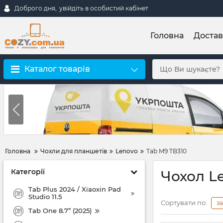
Доброго дня,
увійдіть в особистий кабінет
Головна
Достав
Каталог товарів
Головна
Чохли для планшетів
Lenovo
Tab M9 TB310
Категорії
Чохол L
Tab Plus 2024 / Xiaoxin Pad
Studio 11.5
Сортувати по:
з
Tab One 8.7” (2025)