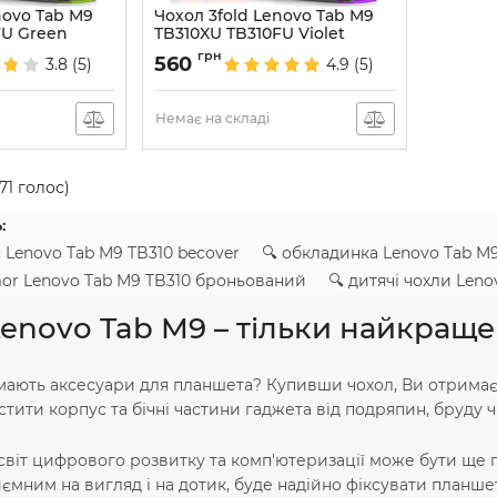
novo Tab M9
Чохол 3fold Lenovo Tab M9
FU Green
TB310XU TB310FU Violet
Артикул:
6971
грн
560
3.8
(5)
4.9
(5)
Немає на складі
71
голос)
:
с Lenovo Tab M9 TB310 becover 🔍 обкладинка Lenovo Tab M
r Lenovo Tab M9 TB310 броньований 🔍 дитячі чохли Lenov
enovo Tab M9 – тільки найкраще
мають аксесуари для планшета? Купивши чохол, Ви отримаєт
стити корпус та бічні частини гаджета від подряпин, бруду ч
світ цифрового розвитку та комп'ютеризації може бути ще п
ємним на вигляд і на дотик, буде надійно фіксувати планше