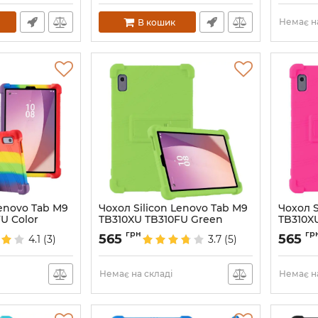
Немає на
В кошик
Lenovo Tab M9
Чохол Silicon Lenovo Tab M9
Чохол S
U Color
TB310XU TB310FU Green
TB310X
Артикул:
6839
Артикул:
грн
гр
565
565
4.1
(3)
3.7
(5)
Немає на складі
Немає на