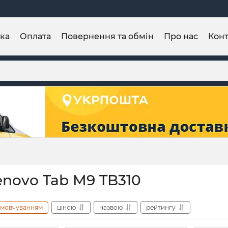
ка
Оплата
Повернення та обмін
Про нас
Конт
enovo Tab M9 TB310
амовчуванням
ціною
назвою
рейтингу