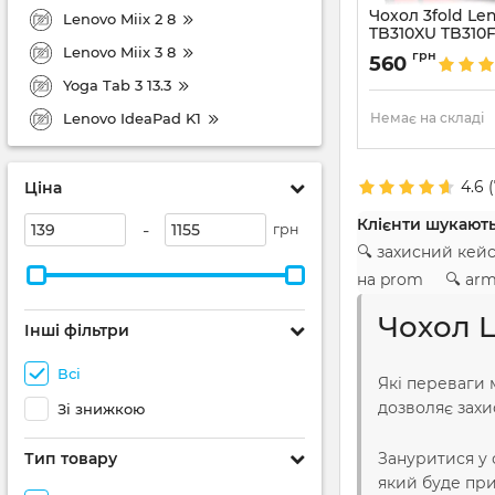
Чохол 3fold Le
Lenovo Miix 2 8
TB310XU TB310
Lenovo Miix 3 8
Артикул:
6972
грн
560
Yoga Tab 3 13.3
Lenovo IdeaPad K1
Немає на складі
4.6
(
Ціна
Клієнти шукають
-
грн
🔍 захисний кей
на prom 🔍 armo
Чохол L
Інші фільтри
Всі
Які переваги 
дозволяє захи
Зі знижкою
Тип товару
Зануритися у 
який буде при