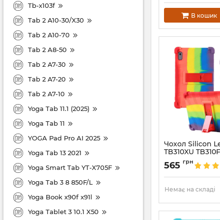
Tb-x103f
В кошик
Tab 2 A10-30/X30
Tab 2 A10-70
Tab 2 A8-50
Tab 2 A7-30
Tab 2 A7-20
Tab 2 A7-10
Yoga Tab 11.1 (2025)
Yoga Tab 11
YOGA Pad Pro AI 2025
Чохол Silicon 
TB310XU TB310F
Yoga Tab 13 2021
Артикул:
6840
грн
565
Yoga Smart Tab YT-X705F
Yoga Tab 3 8 850F/L
Немає на складі
Yoga Book x90f x91l
Yoga Tablet 3 10.1 X50