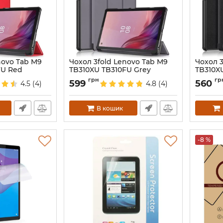
novo Tab M9
Чохол 3fold Lenovo Tab M9
Чохол 3
FU Red
TB310XU TB310FU Grey
TB310X
Артикул:
6727
Артикул:
грн
гр
599
560
4.5
(4)
4.8
(4)
В кошик
-8 %