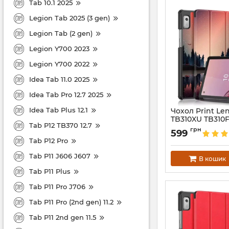
Tab 10.1 2025
Legion Tab 2025 (3 gen)
Legion Tab (2 gen)
Legion Y700 2023
Legion Y700 2022
Idea Tab 11.0 2025
Idea Tab Pro 12.7 2025
Idea Tab Plus 12.1
Чохол Print Le
TB310XU TB310F
Tab P12 TB370 12.7
Артикул:
6735
грн
599
Tab P12 Pro
Tab P11 J606 J607
В кошик
Tab P11 Plus
Tab P11 Pro J706
Tab P11 Pro (2nd gen) 11.2
Tab P11 2nd gen 11.5