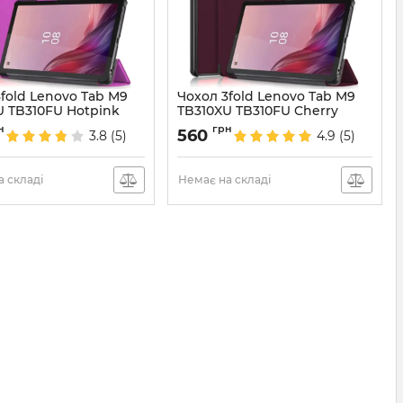
fold Lenovo Tab M9
Чохол 3fold Lenovo Tab M9
U TB310FU Hotpink
TB310XU TB310FU Cherry
6976
Артикул:
6975
н
грн
560
3.8
(5)
4.9
(5)
 складі
Немає на складі