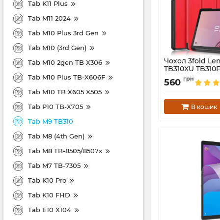
Tab K11 Plus
Tab M11 2024
Tab M10 Plus 3rd Gen
Tab M10 (3rd Gen)
Чохол 3fold Le
Tab M10 2gen TB X306
TB310XU TB310
Tab M10 Plus TB-X606F
Артикул:
6730
грн
560
Tab M10 TB X605 X505
Tab P10 TB-X705
В кошик
Tab M9 TB310
Tab M8 (4th Gen)
Tab M8 TB-8505/8507x
Tab M7 TB-7305
Tab K10 Pro
Tab K10 FHD
Tab E10 X104