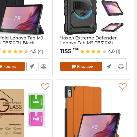
fold Lenovo Tab M9
Чохол Extreme Defender
U TB310FU Black
Lenovo Tab M9 TB310XU
TB310FU Black
6726
н
грн
1155
4.5
(4)
4.0
(1)
Артикул:
688110
В кошик
В кошик