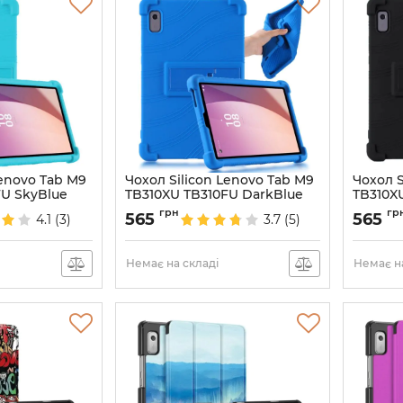
Lenovo Tab M9
Чохол Silicon Lenovo Tab M9
Чохол S
FU SkyBlue
TB310XU TB310FU DarkBlue
TB310X
Артикул:
6835
Артикул:
грн
гр
565
565
4.1
(3)
3.7
(5)
Немає на складі
Немає на