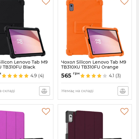
ilicon Lenovo Tab M9
Чохол Silicon Lenovo Tab M9
U TB310FU Black
TB310XU TB310FU Orange
6834
Артикул:
6756
н
грн
565
4.9
(4)
4.1
(3)
 складі
Немає на складі