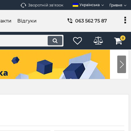
Зворотній зв'язок
Українська
Гривня
акти
Відгуки
063 562 75 87
0