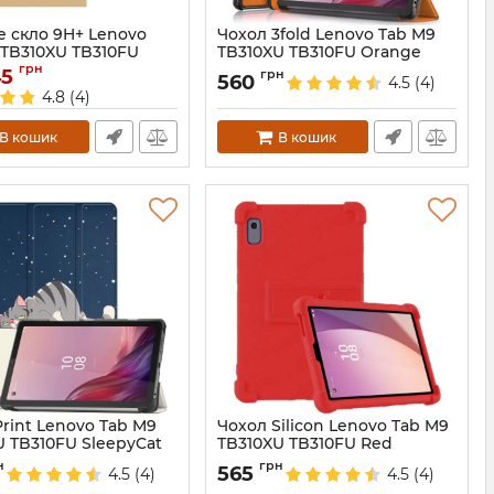
е скло 9H+ Lenovo
Чохол 3fold Lenovo Tab M9
 TB310XU TB310FU
TB310XU TB310FU Orange
грн
45
6739
Артикул:
6974
грн
560
4.5
(4)
4.8
(4)
В кошик
В кошик
rint Lenovo Tab M9
Чохол Silicon Lenovo Tab M9
U TB310FU SleepyCat
TB310XU TB310FU Red
6734
Артикул:
6841
н
грн
565
4.5
(4)
4.5
(4)