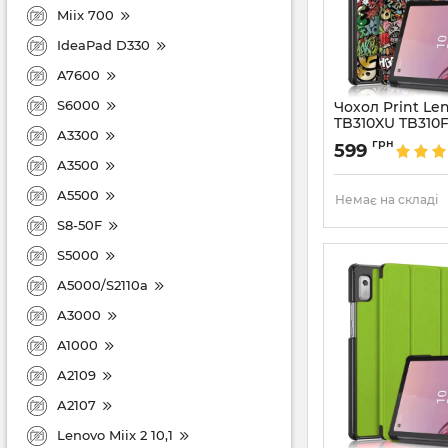
Miix 700
IdeaPad D330
A7600
S6000
Чохол Print Le
TB310XU TB310FU
A3300
Артикул:
6736
грн
599
A3500
A5500
Немає на складі
S8-50F
S5000
A5000/S2110a
A3000
A1000
A2109
A2107
Lenovo Miix 2 10,1