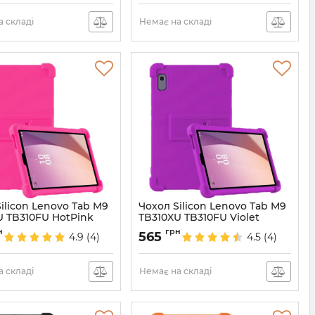
 складі
Немає на складі
ilicon Lenovo Tab M9
Чохол Silicon Lenovo Tab M9
U TB310FU HotPink
TB310XU TB310FU Violet
6838
Артикул:
6837
н
грн
565
4.9
(4)
4.5
(4)
 складі
Немає на складі