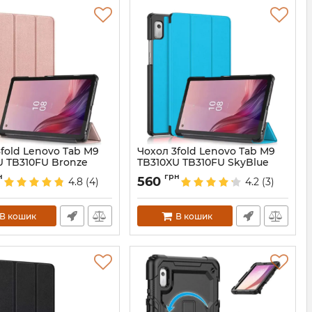
fold Lenovo Tab M9
Чохол 3fold Lenovo Tab M9
U TB310FU Bronze
TB310XU TB310FU SkyBlue
6731
Артикул:
6973
н
грн
560
4.8
(4)
4.2
(3)
В кошик
В кошик