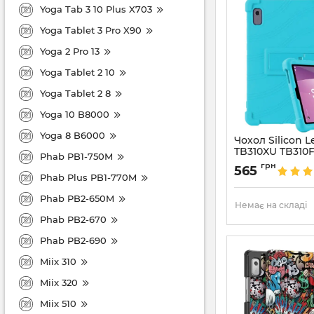
Yoga Tab 3 10 Plus X703
Yoga Tablet 3 Pro X90
Yoga 2 Pro 13
Yoga Tablet 2 10
Yoga Tablet 2 8
Yoga 10 B8000
Yoga 8 B6000
Чохол Silicon 
TB310XU TB310
Phab PB1-750M
Артикул:
6836
грн
565
Phab Plus PB1-770M
Phab PB2-650M
Немає на складі
Phab PB2-670
Phab PB2-690
Miix 310
Miix 320
Miix 510