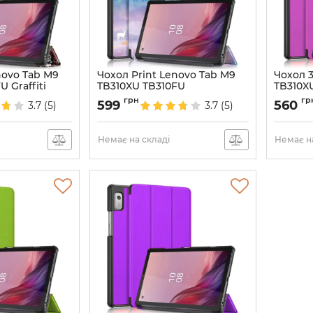
novo Tab M9
Чохол Print Lenovo Tab M9
Чохол 3
 Graffiti
TB310XU TB310FU
TB310X
WinterForest
Артикул:
грн
гр
599
560
3.7
(5)
3.7
(5)
Артикул:
6732
Немає на складі
Немає на