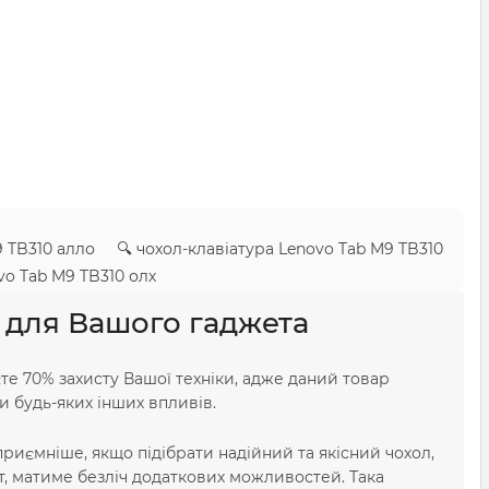
9 TB310 алло 🔍 чохол-клавіатура Lenovo Tab M9 TB310
o Tab M9 TB310 олх
 для Вашого гаджета
е 70% захисту Вашої техніки, адже даний товар
и будь-яких інших впливів.
риємніше, якщо підібрати надійний та якісний чохол,
т, матиме безліч додаткових можливостей. Така