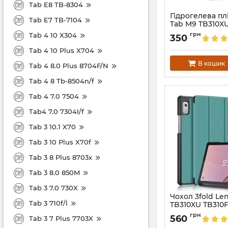
Tab E8 TB-8304
Гідрогелева пл
Tab E7 TB-7104
Tab M9 TB310X
Артикул:
6737
грн
Tab 4 10 X304
350
Tab 4 10 Plus X704
В кошик
Tab 4 8.0 Plus 8704F/N
Tab 4 8 Tb-8504n/f
Tab 4 7.0 7504
Tab4 7.0 7304I/f
Tab 3 10.1 X70
Tab 3 10 Plus X70f
Tab 3 8 Plus 8703x
Tab 3 8.0 850M
Tab 3 7.0 730X
Чохол 3fold Le
Tab 3 710f/l
TB310XU TB310
Артикул:
6729
грн
560
Tab 3 7 Plus 7703X