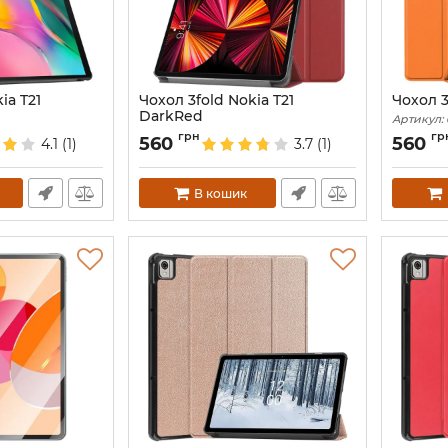
ia T21
Чохол 3fold Nokia T21
Чохол 3
DarkRed
Артикул:
Артикул:
687877
грн
гр
560
560
4.1
(1)
3.7
(1)
В кошик