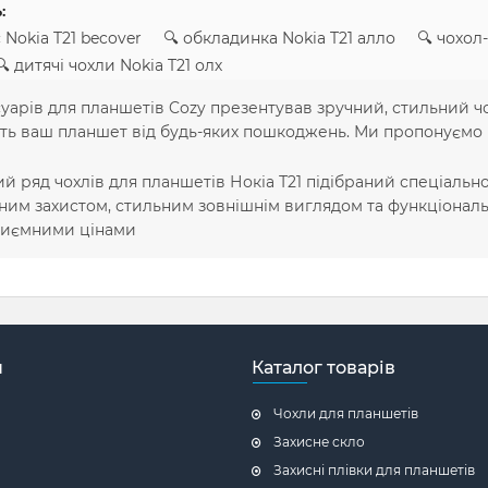
:
 Nokia T21 becover 🔍 обкладинка Nokia T21 алло 🔍 чохол-
дитячі чохли Nokia T21 олх
уарів для планшетів Cozy презентував зручний, стильний чох
ть ваш планшет від будь-яких пошкоджень. Ми пропонуємо ни
 ряд чохлів для планшетів Нокіа Т21 підібраний спеціальн
им захистом, стильним зовнішнім виглядом та функціональ
приємними цінами
н
Каталог товарів
Чохли для планшетів
Захисне скло
Захисні плівки для планшетів