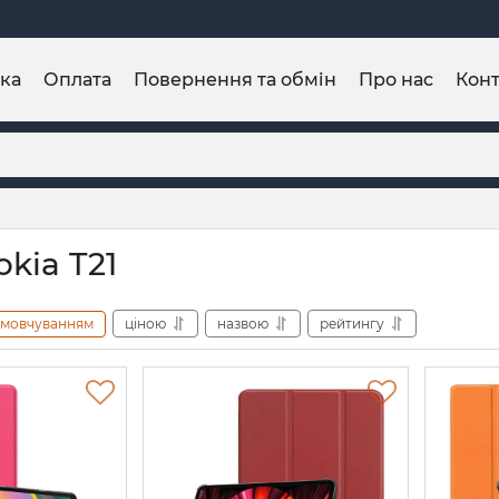
ка
Оплата
Повернення та обмін
Про нас
Конт
kia T21
амовчуванням
ціною
назвою
рейтингу