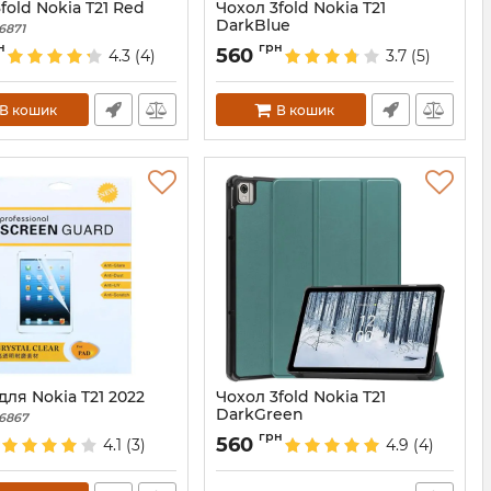
fold Nokia T21 Red
Чохол 3fold Nokia T21
DarkBlue
6871
Артикул:
6870
н
грн
560
4.3
(4)
3.7
(5)
В кошик
В кошик
для Nokia T21 2022
Чохол 3fold Nokia T21
DarkGreen
6867
Артикул:
6873
грн
560
4.1
(3)
4.9
(4)