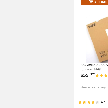
В кошик
Захисне скло No
Артикул:
6868
грн
355
Немає на складі
4.3
(