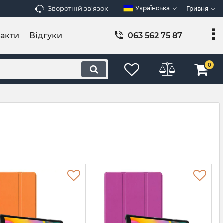
Зворотній зв'язок
Українська
Гривня
акти
Відгуки
063 562 75 87
0