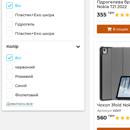
Гідрогелева б
Всі
Nokia T21 2022
Артикул:
68676
грн
355
Пластик+Еко шкіра
Гідрогель
В кошик
Пластик+Еко шкіра
Колір
Всі
червоний
Рожевий
Синій
Фіолетовий
Дивитись все
Чохол 3fold Nok
Артикул:
6869
грн
560