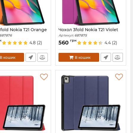
fold Nokia T21 Orange
Чохол 3fold Nokia T21 Violet
687876
Артикул:
687875
н
грн
560
4.8
(2)
4.4
(2)
В кошик
В кошик