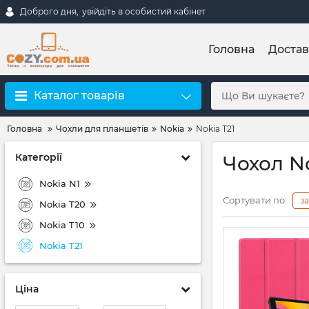
Доброго дня,
увійдіть в особистий кабінет
Головна
Достав
Каталог товарів
Головна
Чохли для планшетів
Nokia
Nokia T21
Категорії
Чохол No
Nokia N1
Сортувати по:
з
Nokia T20
Nokia T10
Nokia T21
Ціна