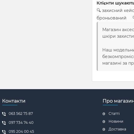
Клієнти шукають
🔍 захисний кейс
броньований 🔍 
Магазин аксес
шкіри захисти
Наш модельний
безкомпромісн
магазині за 
Контакти
Про магази
063 562 75 87
Статті
Новини
097 734 74 40
Доставка
095 204 00 45