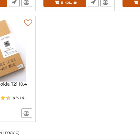
В кошик
kia T21 10.4
4.5
(4)
61
голос)