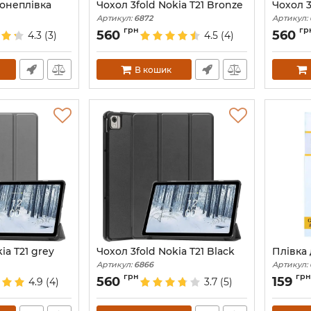
ронеплівка
Чохол 3fold Nokia T21 Bronze
Чохол 3
Артикул:
6872
Артикул:
грн
гр
560
560
4.3
(3)
4.5
(4)
В кошик
ia T21 grey
Чохол 3fold Nokia T21 Black
Плівка 
Артикул:
6866
Артикул:
грн
грн
560
159
4.9
(4)
3.7
(5)