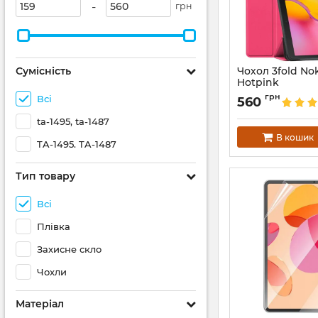
-
грн
Сумісність
Чохол 3fold Nok
Hotpink
Артикул:
687878
грн
Всі
560
ta-1495, ta-1487
В кошик
TA-1495. TA-1487
Тип товару
Всі
Плівка
Захисне скло
Чохли
Матеріал