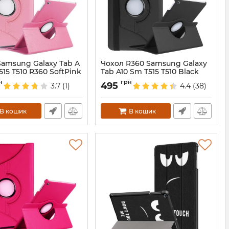
Samsung Galaxy Tab A
Чохол R360 Samsung Galaxy
515 T510 R360 SoftPink
Tab A10 Sm T515 T510 Black
687780
Артикул:
3956
н
грн
495
3.7
(1)
4.4
(38)
В кошик
В кошик