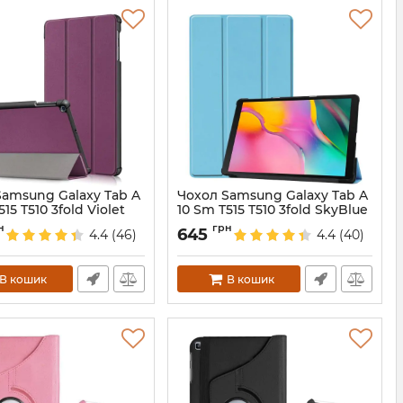
Samsung Galaxy Tab A
Чохол Samsung Galaxy Tab A
15 T510 3fold Violet
10 Sm T515 T510 3fold SkyBlue
3968
Артикул:
3964
н
грн
645
4.4
(46)
4.4
(40)
В кошик
В кошик