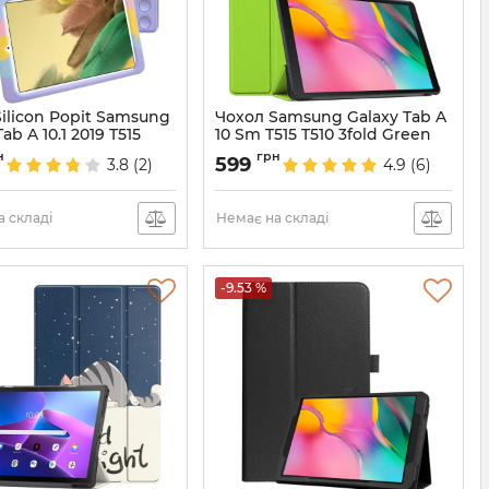
ilicon Popit Samsung
Чохол Samsung Galaxy Tab A
ab A 10.1 2019 T515
10 Sm T515 T510 3fold Green
inbow Violet
Артикул:
4457
н
грн
599
3.8
(2)
4.9
(6)
687744
 складі
Немає на складі
-9.53 %