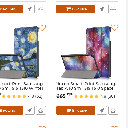
В кошик
В кошик
Smart-Print Samsung
Чохол Smart-Print Samsung
0 Sm T515 T510 Winter
Tab A 10 Sm T515 T510 Space
3973
Артикул:
3977
н
грн
665
4.8
(32)
4.8
(36)
В кошик
В кошик