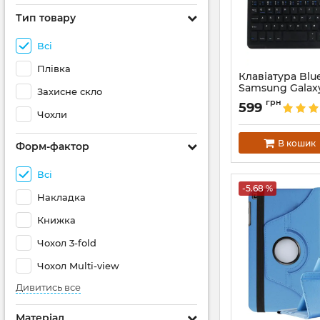
Тип товару
Всі
Плівка
Клавіатура Blu
Samsung Galax
Захисне скло
Артикул:
1924
грн
599
Чохли
В кошик
Форм-фактор
Всі
-5.68 %
Накладка
Книжка
Чохол 3-fold
Чохол Multi-view
Дивитись все
Матеріал