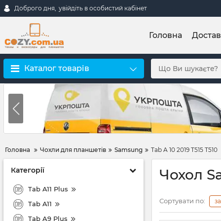
Доброго дня,
увійдіть в особистий кабінет
Головна
Достав
Каталог товарів
Головна
Чохли для планшетів
Samsung
Tab A 10 2019 T515 T510
Категорії
Чохол Sa
Tab A11 Plus
Сортувати по:
з
Tab A11
Tab A9 Plus