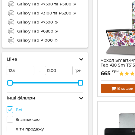
Galaxy Tab P7500 та P5100
Galaxy Tab P3100 та P6200
Galaxy Tab P7300
Galaxy Tab P6800
Galaxy Tab P1000
Ціна
Чохол Smart-P
Tab A10 Sm T515
ButterFly
-
грн
грн
665
Артикул:
3979
В кошик
Інші фільтри
Всі
Зі знижкою
Хіти продажу