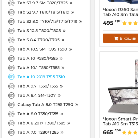
Tab S3 9.7 SM T820/T825
Чохол R360 Sa
Tab S2 9.7 T810/T815/T819
Tab A10 Sm T515
DarkBlue
грн
Tab S2 8.0 T710/713/T715/T719
495
Артикул:
3958
Tab S 10.5 T800/T805
В кошик
Tab S 8.4 T700/T705
Tab A 10.5 SM T595 T590
Tab A 10 P580/P585
Tab A 10.1 T580/T585
Tab A 10 2019 T515 T510
Tab A 9.7 T550/T555
Tab A 8.4 SM-T307
Galaxy Tab A 8.0 T295 T290
Tab A 8.0 T350/T355
Чохол Smart-P
Tab A 8 2017 T380/T385
Tab A10 Sm T515
EiffelTower
грн
665
Tab A 7.0 T280/T285
Артикул:
3972