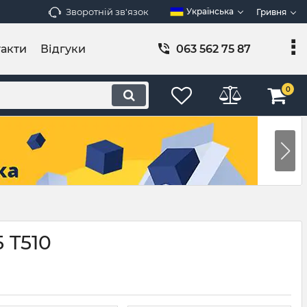
Зворотній зв'язок
Українська
Гривня
акти
Відгуки
063 562 75 87
0
 T510