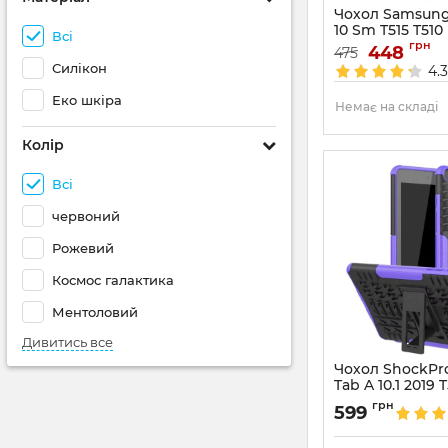
Чохол Samsung
10 Sm T515 T510
Всі
грн
Артикул:
448
4671
475
Силікон
4.
Еко шкіра
Немає на складі
Колір
Всі
червоний
Рожевий
Космос галактика
Ментоловий
Дивитись все
Чохол ShockPr
Tab A 10.1 2019 T
Артикул:
687543
грн
599