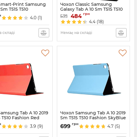
Smart-Print Samsung
Чохол Classic Samsung
 Sm T515 T510
Galaxy Tab A 10 Sm T515 T510
Cat
Black
грн
484
н
535
4.0
(1)
687641
Артикул:
3948
4.4
(18)
 складі
Немає на складі
amsung Tab A 10 2019
Чохол Samsung Tab A 10 2019
 T510 Fashion Red
Sm T515 T510 Fashion SkyBlue
4805
Артикул:
4803
н
грн
699
3.9
(9)
4.7
(5)