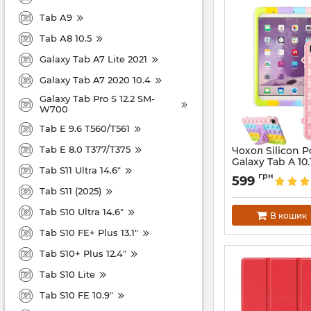
Tab A9
Tab A8 10.5
Galaxy Tab A7 Lite 2021
Galaxy Tab A7 2020 10.4
Galaxy Tab Pro S 12.2 SM-
W700
Tab E 9.6 T560/T561
Tab E 8.0 T377/T375
Чохол Silicon 
Galaxy Tab A 10.
Tab S11 Ultra 14.6"
T510 Rainbow
грн
599
Артикул:
112666
Tab S11 (2025)
Tab S10 Ultra 14.6"
В кошик
Tab S10 FE+ Plus 13.1"
Tab S10+ Plus 12.4"
Tab S10 Lite
Tab S10 FE 10.9"