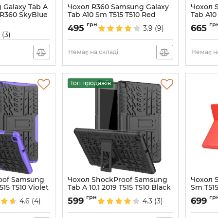
 Galaxy Tab A
Чохол R360 Samsung Galaxy
Чохол 
 R360 SkyBlue
Tab A10 Sm T515 T510 Red
Tab A10
Sleepy
Артикул:
4670
грн
гр
495
665
3.9
(9)
Артикул:
3
(3)
Немає на складі
Немає на
Топ продажів
oof Samsung
Чохол ShockProof Samsung
Чохол S
515 T510 Violet
Tab A 10.1 2019 T515 T510 Black
Sm T515
Артикул:
4814
Артикул:
грн
гр
599
699
4.6
(4)
4.3
(3)