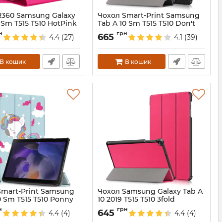
R360 Samsung Galaxy
Чохол Smart-Print Samsung
 Sm T515 T510 HotPink
Tab A 10 Sm T515 T510 Don't
touch my Tab
3960
н
грн
665
4.4
(27)
4.1
(39)
Артикул:
3975
В кошик
В кошик
Smart-Print Samsung
Чохол Samsung Galaxy Tab A
0 Sm T515 T510 Ponny
10 2019 T515 T510 3fold
Hotpink
6574
н
грн
645
4.4
(4)
4.4
(4)
Артикул:
6680