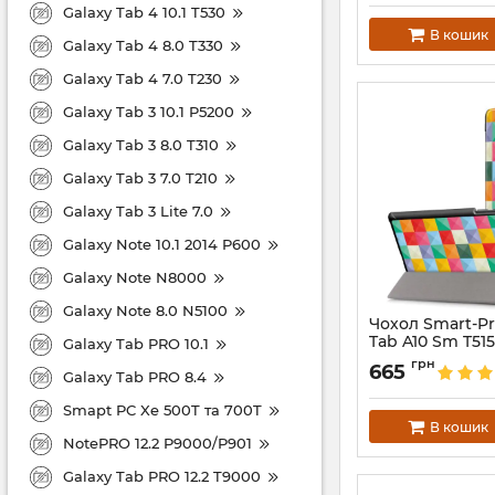
Galaxy Tab 4 10.1 T530
В кошик
Galaxy Tab 4 8.0 T330
Galaxy Tab 4 7.0 T230
Galaxy Tab 3 10.1 P5200
Galaxy Tab 3 8.0 T310
Galaxy Tab 3 7.0 T210
Galaxy Tab 3 Lite 7.0
Galaxy Note 10.1 2014 P600
Galaxy Note N8000
Galaxy Note 8.0 N5100
Чохол Smart-P
Tab A10 Sm T515
Galaxy Tab PRO 10.1
Артикул:
3974
грн
665
Galaxy Tab PRO 8.4
Smapt PC Xe 500T та 700T
В кошик
NotePRO 12.2 P9000/P901
Galaxy Tab PRO 12.2 T9000