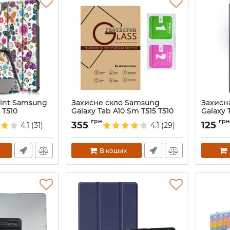
rint Samsung
Захисне скло Samsung
Захисн
 T510
Galaxy Tab A10 Sm T515 T510
Galaxy 
Артикул:
3985
Артикул:
грн
грн
355
125
4.1
(31)
4.1
(29)
В кошик