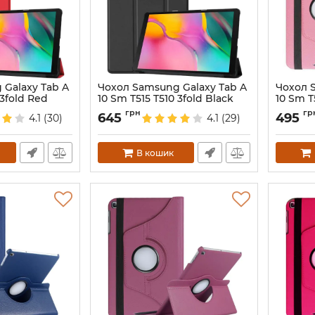
 Galaxy Tab A
Чохол Samsung Galaxy Tab A
Чохол 
 3fold Red
10 Sm T515 T510 3fold Black
10 Sm T
Артикул:
3963
Артикул:
грн
гр
645
495
4.1
(30)
4.1
(29)
В кошик