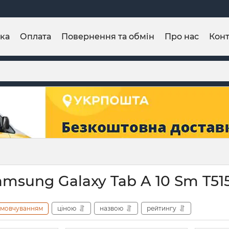
ка
Оплата
Повернення та обмін
Про нас
Конт
msung Galaxy Tab A 10 Sm T515
амовчуванням
ціною
назвою
рейтингу