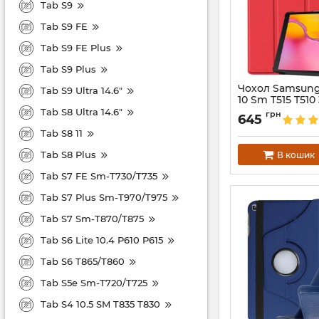
Tab S9
Tab S9 FE
Tab S9 FE Plus
Tab S9 Plus
Чохол Samsung
Tab S9 Ultra 14.6"
10 Sm T515 T510
Tab S8 Ultra 14.6"
Артикул:
3967
грн
645
Tab S8 11
Tab S8 Plus
В кошик
Tab S7 FE Sm-T730/T735
Tab S7 Plus Sm-T970/T975
Tab S7 Sm-T870/T875
Tab S6 Lite 10.4 P610 P615
Tab S6 T865/T860
Tab S5e Sm-T720/T725
Tab S4 10.5 SM T835 T830