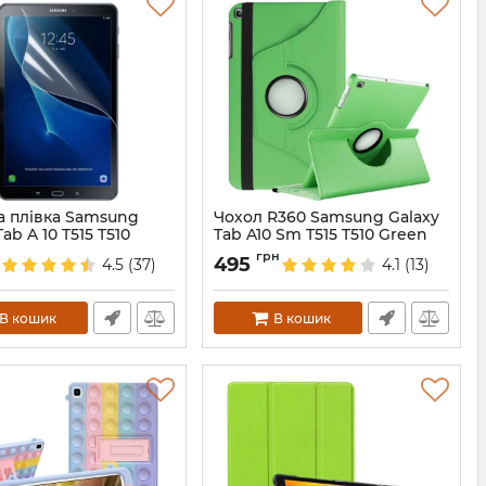
а плівка Samsung
Чохол R360 Samsung Galaxy
Tab A 10 T515 T510
Tab A10 Sm T515 T510 Green
4064
Артикул:
3959
грн
495
4.5
(37)
4.1
(13)
В кошик
В кошик