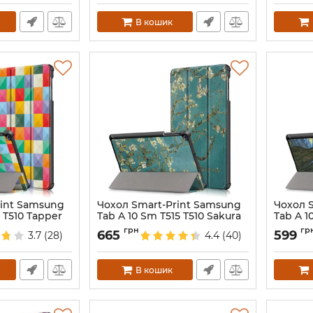
В кошик
rint Samsung
Чохол Smart-Print Samsung
Чохол 
 T510 Tapper
Tab A 10 Sm T515 T510 Sakura
Tab A 1
Артикул:
3976
Артикул:
грн
гр
665
599
3.7
(28)
4.4
(40)
В кошик