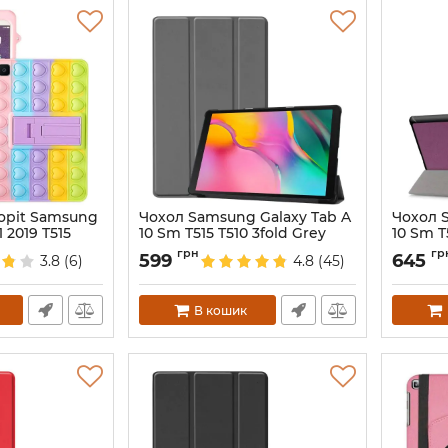
Popit Samsung
Чохол Samsung Galaxy Tab A
Чохол 
1 2019 T515
10 Sm T515 T510 3fold Grey
10 Sm T5
Артикул:
3965
Артикул:
грн
гр
599
645
3.8
(6)
4.8
(45)
В кошик