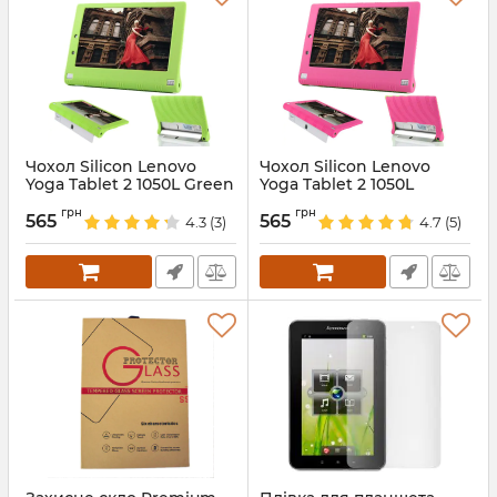
Чохол Silicon Lenovo
Чохол Silicon Lenovo
Yoga Tablet 2 1050L Green
Yoga Tablet 2 1050L
HotPink
Артикул:
4958
грн
грн
565
565
4.3
(3)
4.7
(5)
Артикул:
4955