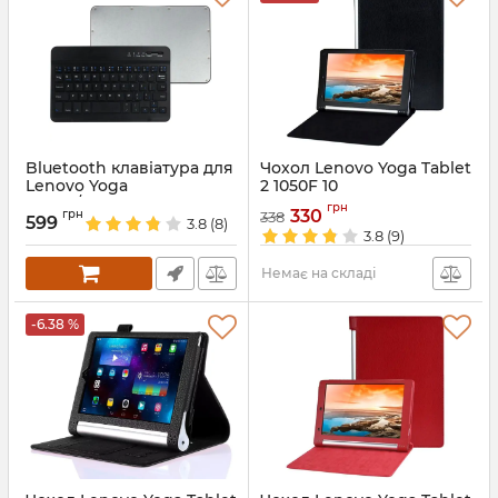
Bluetooth клавіатура для
Чохол Lenovo Yoga Tablet
Lenovo Yoga
2 1050F 10
Tablet/IdeaTab
Артикул:
792
грн
330
грн
338
599
3.8
(8)
Артикул:
2017
3.8
(9)
Немає на складі
-6.38 %