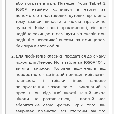
або пограти в ігри. Планшет Yoga Tablet 2
1050F надійно кріпиться в ньому за
допомогою пластикових кутових кріплень,
тому шанси випасти з чохла практично
нульові. Крім своєї практичності, він ще
надійно захищає ті самі кути від скелів при
падінні з невеликої висоти, за принципом
бампера в автомобілі.
Для любителів класики
продатися до смаку
чохол для Леново Йога таблетка 1050F 10" у
вигляді книжки. Головна відмінність від
поворотного - це інший принцип кріплення
планшета і трішки інше цільове
використання. Чохол також виконаний з
прес шкіри, відмінної якості. Такий чохол
ніколи не розтягнеться, і довгий час
зберігатиме свою форму, крім того, він
закриває повністю всі сторони вашого