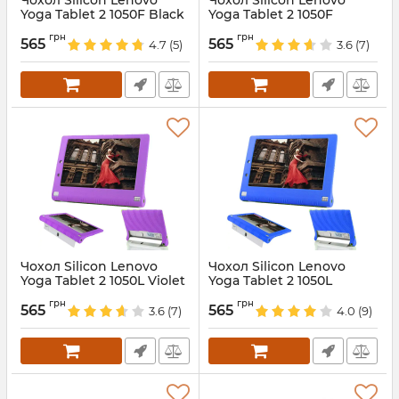
Чохол Silicon Lenovo
Чохол Silicon Lenovo
Yoga Tablet 2 1050F Black
Yoga Tablet 2 1050F
Skyblue
Артикул:
4959
грн
грн
565
565
4.7
(5)
3.6
(7)
Артикул:
4960
Чохол Silicon Lenovo
Чохол Silicon Lenovo
Yoga Tablet 2 1050L Violet
Yoga Tablet 2 1050L
DarkBlue
Артикул:
4956
грн
грн
565
565
3.6
(7)
4.0
(9)
Артикул:
4957