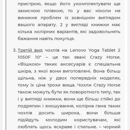
пристрою, якщо його укомплектувати ще
захисною плівкою, то у вас ніколи не
виникне проблем із зовнішнім виглядом
вашого апарату. 2 у вигляді книжки має
кілька колірних варіантів, які задовольнять
бажання навіть покупця.
Третій вид
чохлів на Lenovo Yoga Tablet 2
1050F 10" – це так звані Crazy Horse.
«Фішкою» таких аксесуарів є спеціальна
шкіра, з якої вони виготовлені. Вона більш
щільна, ніж у двох попередніх моделях,
тому їх ціна трохи вища. Чохли Crazy Horse
також можуть бути як поворотного типу, так
і у вигляді книжки, вони ще більш стійкі до
подряпин і зношування, колірна гама таких
чохлів досить широка, вони більше
підійдуть молодим користувачам, які
люблять щось яскраве і стильне. – чорний