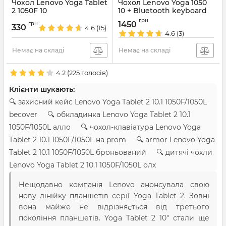
Чохол Lenovo Yoga Tablet
Чохол Lenovo Yoga 1050
2 1050F 10
10 + Bluetooth keyboard
Артикул:
829
Артикул:
959
грн
1450
грн
330
4.6
(15)
4.6
(3)
Немає на складі
Немає на складі
4.2
(
225
голосів)
Клієнти шукають:
🔍 захисний кейс Lenovo Yoga Tablet 2 10.1 1050F/1050L
becover 🔍 обкладинка Lenovo Yoga Tablet 2 10.1
1050F/1050L алло 🔍 чохол-клавіатура Lenovo Yoga
Tablet 2 10.1 1050F/1050L на prom 🔍 armor Lenovo Yoga
Tablet 2 10.1 1050F/1050L броньований 🔍 дитячі чохли
Lenovo Yoga Tablet 2 10.1 1050F/1050L олх
Нещодавно компанія Lenovo анонсувала свою
нову лінійку планшетів серії Yoga Tablet 2. Зовні
вона майже не відрізняється від третього
покоління планшетів. Yoga Tablet 2 10" стали ще