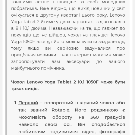
тоншими легше і швидше за своїх молодших
побратимів. Вже відомо, що вихід новинки у світ
очікується в другому кварталі цього року. Lenovo
Yoga Tablet 2 йтиме у двох варіантах - з діагоналлю
в 8 і 10,1 дюйма. Незважаючи на те, що гаджет до
покупців ще не дійшов, чохол на планшет lenovo
Yoga 1050F вже є, і його можна купити заздалегідь,
тому якщо ви серйозно задумалися про
придбання новинки – наш інтернет-магазин може
запропонувати вам аксесуари до вашого
майбутнього помічника.
Чохол Lenovo Yoga Tablet 2 10.1 1050F може бути
трьох видів.
Перший
– поворотний шкіряний чохол або
так званий Rotable. Його родзинкою є
можливість обороту на 360 градусів
навколо своєї осі. Він сподобається
любителям подивитися відео, фотографії