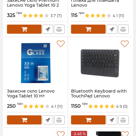
Захисне скло Premium
Плівка для планшета
Lenovo Yoga Tablet 10 2
Lenovo
Артикул:
1440
Артикул:
476
грн
грн
325
115
3.7
(7)
4.1
(11)
Захисне скло Lenovo
Bluetooth Keyboard with
Yoga Tablet 10 H+
TouchPad Lenovo
IdeaTab/Yoga Tablet
Артикул:
3184
грн
грн
250
1150
4.1
(11)
4.9
(5)
Артикул:
2018
-2.45 %