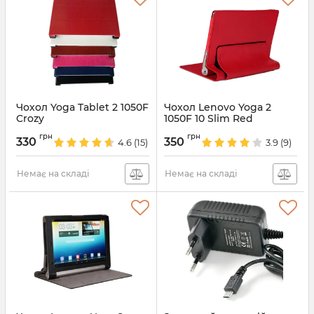
Чохол Yoga Tablet 2 1050F
Чохол Lenovo Yoga 2
Crozy
1050F 10 Slim Red
Артикул:
835
Артикул:
834
грн
грн
330
350
4.6
(15)
3.9
(9)
Немає на складі
Немає на складі