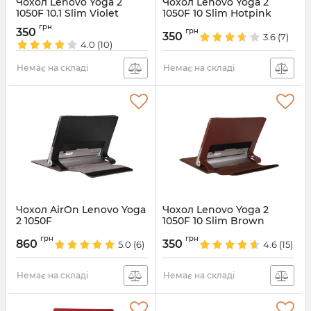
Чохол Lenovo Yoga 2
Чохол Lenovo Yoga 2
1050F 10.1 Slim Violet
1050F 10 Slim Hotpink
Артикул:
1412
Артикул:
1411
грн
350
грн
350
3.6
(7)
4.0
(10)
Немає на складі
Немає на складі
Чохол AirOn Lenovo Yoga
Чохол Lenovo Yoga 2
2 1050F
1050F 10 Slim Brown
Артикул:
861
Артикул:
847
грн
грн
860
350
5.0
(6)
4.6
(15)
Немає на складі
Немає на складі