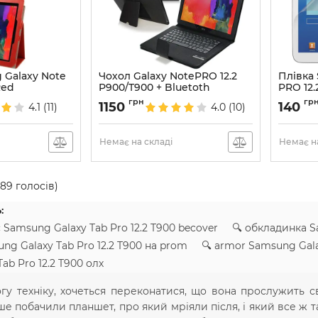
 Galaxy Note
Чохол Galaxy NotePRO 12.2
Плівка
Red
P900/T900 + Bluetoth
PRO 12.
keyboard
Артикул:
грн
гр
1150
140
4.1
(11)
4.0
(10)
Артикул:
1357
Немає на складі
Немає на
189
голосів)
:
 Samsung Galaxy Tab Pro 12.2 T900 becover 🔍 обкладинка S
ung Galaxy Tab Pro 12.2 T900 на prom 🔍 armor Samsung Gal
ab Pro 12.2 T900 олх
у техніку, хочеться переконатися, що вона прослужить св
е побачили планшет, про який мріяли після, і який все ж та