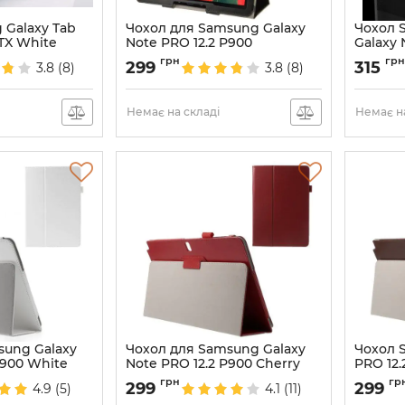
 Galaxy Tab
Чохол для Samsung Galaxy
Чохол 
TTX White
Note PRO 12.2 P900
Galaxy 
Артикул:
508
Артикул:
грн
грн
299
315
3.8
(8)
3.8
(8)
Немає на складі
Немає на
sung Galaxy
Чохол для Samsung Galaxy
Чохол 
P900 White
Note PRO 12.2 P900 Cherry
PRO 12
Артикул:
3190
Артикул:
грн
гр
299
299
4.9
(5)
4.1
(11)