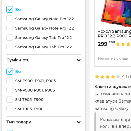
Всі
Samsung Galaxy Note Pro 12.2
Samsung Galaxy Note Pro 12.2
Чохол Samsung
PRO 12.2 P900 
Samsung Galaxy Tab Pro 12.2
Артикул:
509
грн
299
Samsung Galaxy Tab Pro 12.2
Немає на складі
Сумісність
Всі
4.1
(
SM-P900, P901, P905
Клієнти шукають
SM-P900 P901. P905
🔍 захисний кейс
SM T905, T900
клавіатура Sams
Samsung Galaxy T
SM T905. T900
Купуючи дорог
Тип товару
коли ви вперш