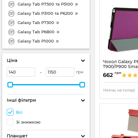
Galaxy Tab P7500 та P5100
Galaxy Tab P3100 та P6200
Galaxy Tab P7300
Galaxy Tab P6800
Galaxy Tab P1000
Ціна
Чохол Galaxy P
T900/P900 Smar
-
грн
Артикул:
1350
грн
662
Немає на складі
Інші фільтри
Всі
Зі знижкою
Планшет