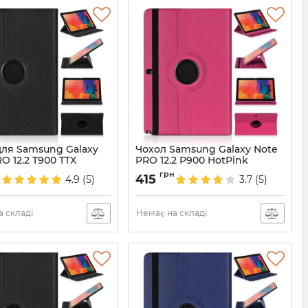
для Samsung Galaxy
Чохол Samsung Galaxy Note
O 12.2 T900 TTX
PRO 12.2 P900 HotPink
578
Артикул:
6706
н
грн
415
4.9
(5)
3.7
(5)
 складі
Немає на складі