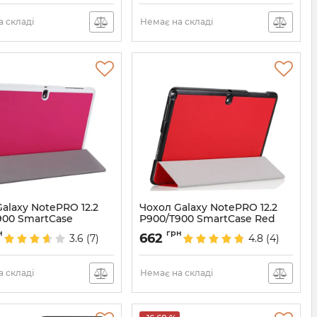
 складі
Немає на складі
alaxy NotePRO 12.2
Чохол Galaxy NotePRO 12.2
900 SmartCase
P900/T900 SmartCase Red
k
Артикул:
1351
н
грн
662
3.6
(7)
4.8
(4)
1352
 складі
Немає на складі