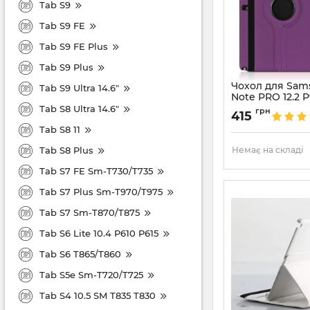
Tab S9
Tab S9 FE
Tab S9 FE Plus
Tab S9 Plus
Чохол для Sam
Tab S9 Ultra 14.6"
Note PRO 12.2 P
Tab S8 Ultra 14.6"
Артикул:
4281
грн
415
Tab S8 11
Tab S8 Plus
Немає на складі
Tab S7 FE Sm-T730/T735
Tab S7 Plus Sm-T970/T975
Tab S7 Sm-T870/T875
Tab S6 Lite 10.4 P610 P615
Tab S6 T865/T860
Tab S5e Sm-T720/T725
Tab S4 10.5 SM T835 T830