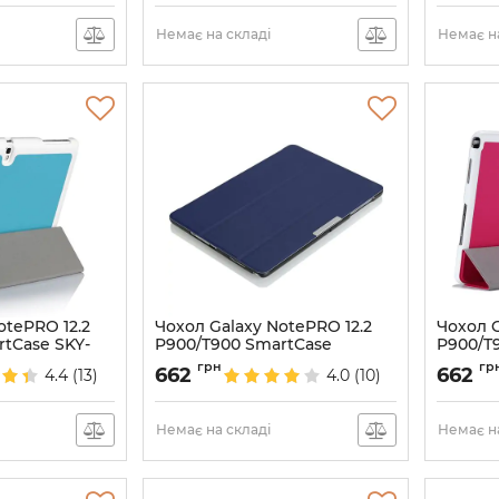
Немає на складі
Немає на
otePRO 12.2
Чохол Galaxy NotePRO 12.2
Чохол G
tCase SKY-
P900/T900 SmartCase
P900/T
NavyBlue
Hotpin
грн
гр
662
662
4.4
(13)
4.0
(10)
Артикул:
1353
Артикул:
Немає на складі
Немає на