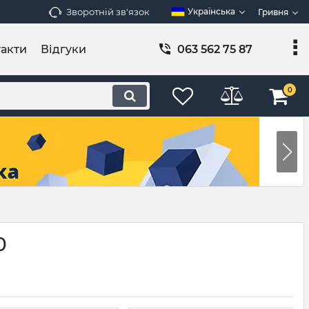
Зворотній зв'язок
Українська
Гривня
акти
Відгуки
063 562 75 87
0
0