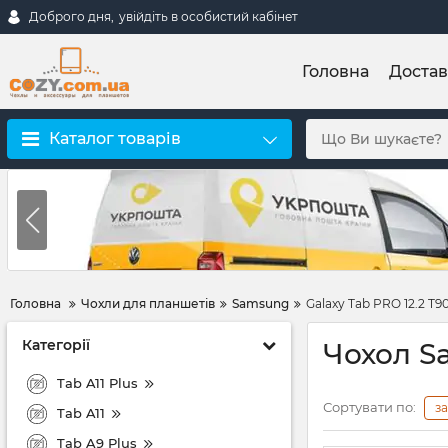
Доброго дня,
увійдіть в особистий кабінет
Головна
Достав
Каталог товарів
Головна
Чохли для планшетів
Samsung
Galaxy Tab PRO 12.2 T9
Категорії
Чохол Sa
Tab A11 Plus
Сортувати по:
з
Tab A11
Tab A9 Plus