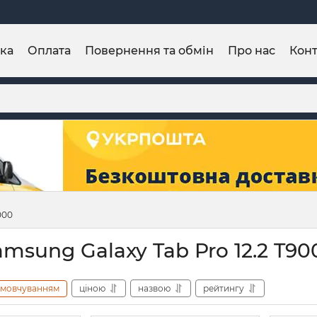
ка
Оплата
Повернення та обмін
Про нас
Конт
000
msung Galaxy Tab Pro 12.2 T90
амовчуванням
ціною
назвою
рейтингу