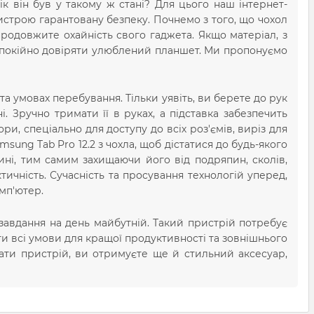
ік він був у такому ж стані? Для цього наш інтернет-
строю гарантовану безпеку. Почнемо з того, що чохол
 продовжите охайність свого гаджета. Якщо матеріал, з
спокійно довіряти улюблений планшет. Ми пропонуємо
а умовах перебування. Тільки уявіть, ви берете до рук
ні. Зручно тримати її в руках, а підставка забезпечить
и, спеціально для доступу до всіх роз'ємів, виріз для
sung Tab Pro 12.2 з чохла, щоб дістатися до будь-якого
ині, тим самим захищаючи його від подряпин, сколів,
тичність. Сучасність та просування технологій уперед,
мп'ютер.
завдання на день майбутній. Такий пристрій потребує
ати всі умови для кращої продуктивності та зовнішнього
ати пристрій, ви отримуєте ще й стильний аксесуар,