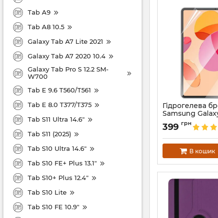
Tab A9
Tab A8 10.5
Galaxy Tab A7 Lite 2021
Galaxy Tab A7 2020 10.4
Galaxy Tab Pro S 12.2 SM-
W700
Tab E 9.6 T560/T561
Tab E 8.0 T377/T375
Гідрогелева б
Samsung Galaxy
Tab S11 Ultra 14.6"
T900
грн
399
Артикул:
68650
Tab S11 (2025)
Tab S10 Ultra 14.6"
В кошик
Tab S10 FE+ Plus 13.1"
Tab S10+ Plus 12.4"
Tab S10 Lite
Tab S10 FE 10.9"