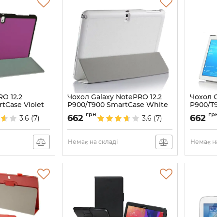
RO 12.2
Чохол Galaxy NotePRO 12.2
Чохол G
tCase Violet
P900/T900 SmartCase White
P900/T
Артикул:
1356
Артикул:
грн
гр
662
662
3.6
(7)
3.6
(7)
Немає на складі
Немає на