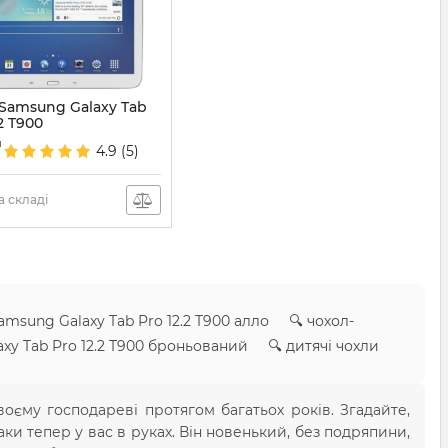
 Samsung Galaxy Tab
2 T900
671
н
4.9
(5)
 складі
amsung Galaxy Tab Pro 12.2 T900 алло 🔍 чохол-
axy Tab Pro 12.2 T900 броньований 🔍 дитячі чохли
оєму господареві протягом багатьох років. Згадайте,
ки тепер у вас в руках. Він новенький, без подряпини,