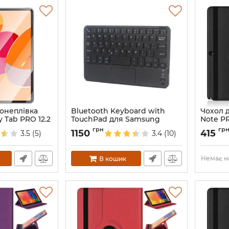
ронеплівка
Bluetooth Keyboard with
Чохол 
 Tab PRO 12.2
TouchPad для Samsung
Note PR
Galaxy Tab
Артикул:
грн
гр
1150
415
3.5
(5)
3.4
(10)
Артикул:
1923
Немає на
В кошик