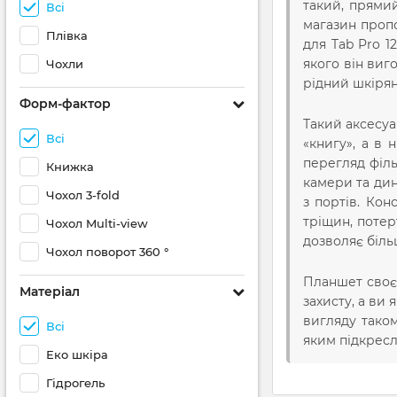
такий, прямий
Всі
магазин пропо
Плівка
для Tab Pro 1
якого він ви
Чохли
рідний шкірян
Форм-фактор
Такий аксесуа
Всі
«книгу», а в 
перегляд філь
Книжка
камери та дин
Чохол 3-fold
з портів. Кон
тріщин, потер
Чохол Multi-view
дозволяє біль
Чохол поворот 360 °
Планшет своє
Матеріал
захисту, а ви
вигляду тако
Всі
яким підкресл
Еко шкіра
Гідрогель