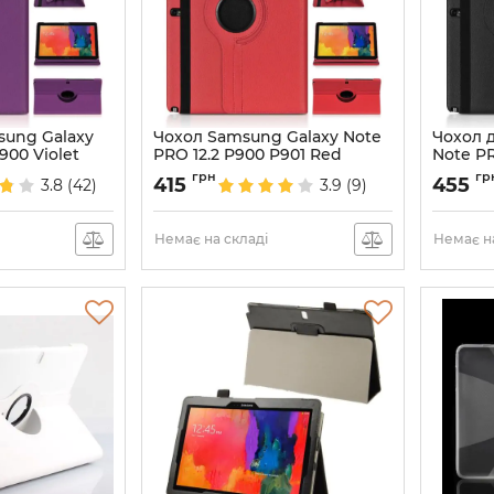
sung Galaxy
Чохол Samsung Galaxy Note
Чохол 
900 Violet
PRO 12.2 P900 P901 Red
Note PR
Артикул:
4828
Артикул:
грн
гр
415
455
3.8
(42)
3.9
(9)
Немає на складі
Немає на