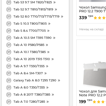
Tab S3 9.7 SM T820/T825
Чохол Samsung
Tab S2 9.7 T810/T815/T819
PRO 12.2 T900 
Артикул:
672
грн
Tab S2 8.0 T710/713/T715/T719
339
Tab S 10.5 T800/T805
Немає на складі
Tab S 8.4 T700/T705
Tab A 10.5 SM T595 T590
Tab A 10 P580/P585
Tab A 10.1 T580/T585
Tab A 10 2019 T515 T510
Tab A 9.7 T550/T555
Tab A 8.4 SM-T307
Galaxy Tab A 8.0 T295 T290
Tab A 8.0 T350/T355
Чохол для Sam
Tab A 8 2017 T380/T385
Note PRO 12.2 
Артикул:
3188
грн
199
Tab A 7.0 T280/T285