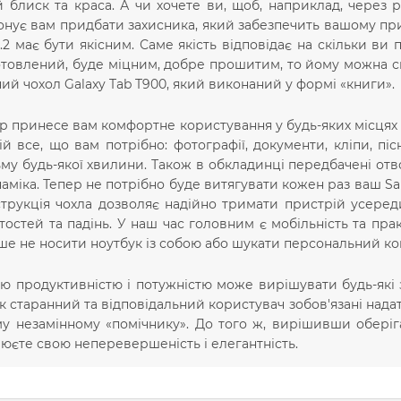
 блиск та краса. А чи хочете ви, щоб, наприклад, через р
нує вам придбати захисника, який забезпечить вашому при
2.2 має бути якісним. Саме якість відповідає на скільки ви
готовлений, буде міцним, добре прошитим, то йому можна 
ий чохол Galaxy Tab T900, який виконаний у формі «книги».
р принесе вам комфортне користування у будь-яких місцях т
ній все, що вам потрібно: фотографії, документи, кліпи, піс
му будь-якої хвилини. Також в обкладинці передбачені отвор
аміка. Тепер не потрібно буде витягувати кожен раз ваш Sam
струкція чохла дозволяє надійно тримати пристрій усеред
тостей та падінь. У наш час головним є мобільність та прак
ше не носити ноутбук із собою або шукати персональний ко
ю продуктивністю і потужністю може вирішувати будь-які 
 як старанний та відповідальний користувач зобов'язані над
му незамінному «помічнику». До того ж, вирішивши оберіг
юєте свою неперевершеність і елегантність.