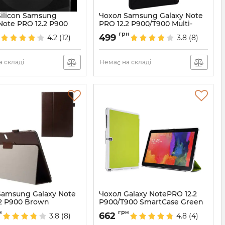
Silicon Samsung
Чохол Samsung Galaxy Note
Note PRO 12.2 P900
PRO 12.2 P900/T900 Multi-
Baseus
3345
грн
499
4.2
(12)
3.8
(8)
Артикул:
1844
 складі
Немає на складі
Samsung Galaxy Note
Чохол Galaxy NotePRO 12.2
.2 P900 Brown
P900/T900 SmartCase Green
3189
Артикул:
1354
н
грн
662
3.8
(8)
4.8
(4)