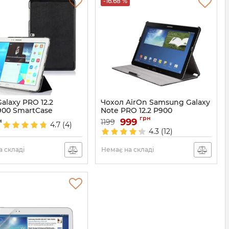
-16.68 %
alaxy PRO 12.2
Чохол AirOn Samsung Galaxy
900 SmartCase
Note PRO 12.2 P900
грн
1349
Артикул:
999
986
н
1199
4.7
(4)
4.3
(12)
 складі
Немає на складі