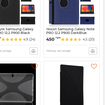
для Samsung Galaxy
Чохол Samsung Galaxy Note
O 12.2 P900 Black
PRO 12.2 P900 DarkBlue
4280
Артикул:
4279
н
грн
450
4.9
(24)
4.5
(20)
 складі
Немає на складі