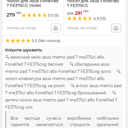
Чохол для Asus FonePad
Чохол для Asus FonePad
7 FE375CG Violet
7 FE375CG
Артикул:
759
Артикул:
758
грн
291
грн
299
279
5.0
(5)
4.6
(15)
Немає на складі
Немає на складі
5.0
(
184
голоса)
Клієнти шукають:
🔍 захисний кейс asus memo pad 7 me375cl або
FonePad 7 FE375cxg becover 🔍 обкладинка asus
memo pad 7 me375cl або FonePad 7 FE375cxg алло 🔍
чохол-клавіатура asus memo pad 7 me375cl або
FonePad 7 FE375cxg на prom 🔍 armor asus memo pad
7 me375cl або FonePad 7 FE375cxg броньований 🔍
дитячі чохли asus memo pad 7 me375cl або FonePad 7
FE375cxg олх
Все частіше сучасні виробники мобільних
гаджетів намагаються створити ідеальний