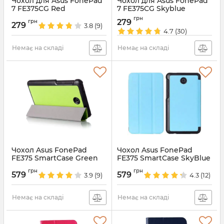
Чохол для Asus FonePad
Чохол для Asus FonePad
7 FE375CG Red
7 FE375CG Skyblue
Артикул:
760
Артикул:
3652
грн
279
грн
279
3.8
(9)
4.7
(30)
Немає на складі
Немає на складі
Чохол Asus FonePad
Чохол Asus FonePad
FE375 SmartCase Green
FE375 SmartCase SkyBlue
Артикул:
2397
Артикул:
930
грн
грн
579
579
3.9
(9)
4.3
(12)
Немає на складі
Немає на складі