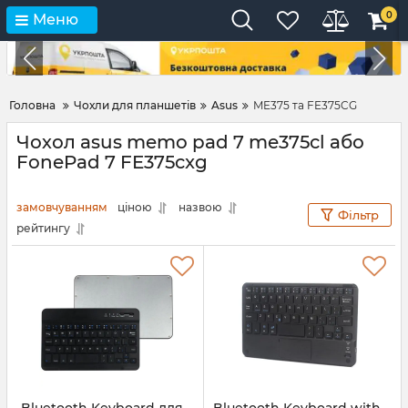
0
Меню
Головна
Чохли для планшетів
Asus
ME375 та FE375CG
Чохол asus memo pad 7 me375cl або
FonePad 7 FE375cxg
замовчуванням
ціною
назвою
Фільтр
рейтингу