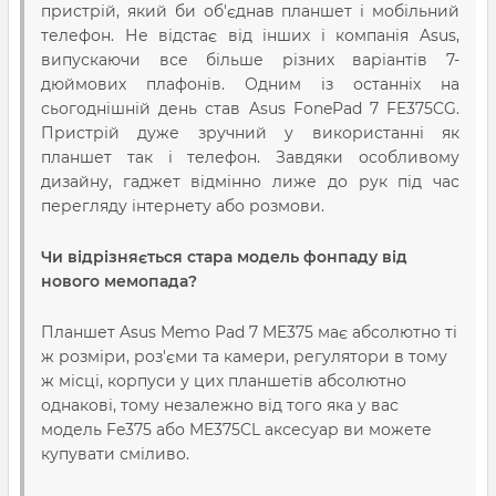
пристрій, який би об'єднав планшет і мобільний
телефон. Не відстає від інших і компанія Asus,
випускаючи все більше різних варіантів 7-
дюймових плафонів. Одним із останніх на
сьогоднішній день став Asus FonePad 7 FE375CG.
Пристрій дуже зручний у використанні як
планшет так і телефон. Завдяки особливому
дизайну, гаджет відмінно лиже до рук під час
перегляду інтернету або розмови.
Чи відрізняється стара модель фонпаду від
нового мемопада?
Планшет Asus Memo Pad 7 ME375 має абсолютно ті
ж розміри, роз'єми та камери, регулятори в тому
ж місці, корпуси у цих планшетів абсолютно
однакові, тому незалежно від того яка у вас
модель Fe375 або ME375CL аксесуар ви можете
купувати сміливо.