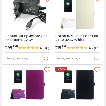
Зарядний пристрій для
Чохол для Asus FonePad
планшета 5V 3А
7 FE375CG White
Артикул:
4313
Артикул:
761
грн
грн
299
219
4.9
(6)
4.2
(12)
Немає на складі
Немає на складі
-2.51 %