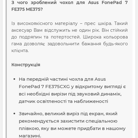
З чого зроблений чохол для Asus FonePad 7
FE375 ME375?
Із високоякісного матеріалу – прес шкіра. Такий
аксесуар Вам відслужить не один рік. Він стійкий
до подряпин та потертостей. Широка кольорова
гама дозволяє задовольнити бажання будь-якого
клієнта.
Конструкція
На передній частині чохла для Asus
FonePad 7 FE375CXG у відкритому вигляді є
всі необхідні вирізи під звуковий динамік,
датчик освітленості та наближеності
Звичайно, великий виріз під екран, який
рекомендується захистити спеціальною
плівкою, яку ви можете придбати в нашому
магазині.