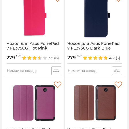
Чохол для Asus FonePad
Чохол для Asus FonePad
7 FE375CG Hot Pink
7 FE375CG Dark Blue
Артикул:
2400
Артикул:
2399
грн
грн
279
279
3.5
(6)
4.7
(3)
Немає на складі
Немає на складі