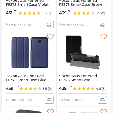
Чохол Asus FonePad
Чохол Asus FonePad
FE375 SmartCase Violet
FE375 SmartCase Brown
Артикул:
931
Артикул:
929
грн
грн
431
439
4.6
(3)
3.9
(9)
Немає на складі
Немає на складі
Чохол Asus FonePad
Чохол Asus FonePad
FE375 SmartCase Blue
FE375 SmartCase
Артикул:
928
Артикул:
927
грн
грн
439
439
3.5
(6)
4.6
(3)
Немає на складі
Немає на складі