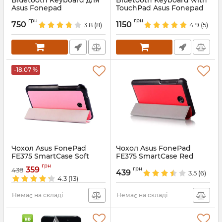
Bluetooth Keyboard для
Bluetooth Keyboard with
Asus Fonepad
TouchPad Asus Fonepad
Артикул:
2009
Артикул:
2010
грн
грн
750
1150
3.8
(8)
4.9
(5)
-18.07 %
Чохол Asus FonePad
Чохол Asus FonePad
FE375 SmartCase Soft
FE375 SmartCase Red
Pink
Артикул:
2396
грн
359
грн
438
439
3.5
(6)
Артикул:
2398
4.3
(13)
Немає на складі
Немає на складі