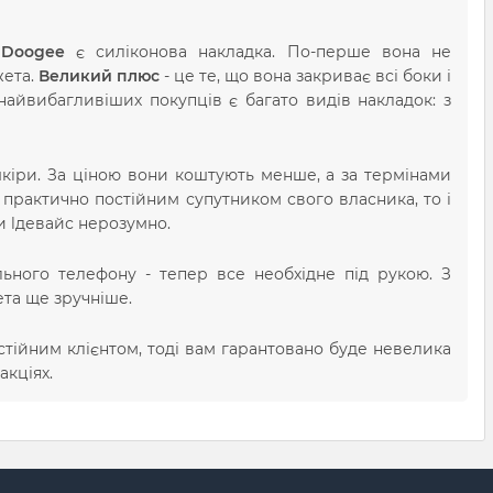
 Doogee
є силіконова накладка. По-перше вона не
жета.
Великий плюс
- це те, що вона закриває всі боки і
айвибагливіших покупців є багато видів накладок: з
кіри. За ціною вони коштують менше, а за термінами
практично постійним супутником свого власника, то і
и lдевайс нерозумно.
ьного телефону - тепер все необхідне під рукою. З
та ще зручніше.
стійним клієнтом, тоді вам гарантовано буде невелика
акціях.