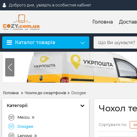
Доброго дня,
увійдіть в особистий кабінет
Головна
Достав
Каталог товарів
Головна
Чохли до смартфонів
Doogee
Категорії
Чохол т
Meizu
Сортувати по:
з
Doogee
Lenovo