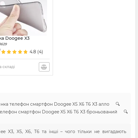
ка Doogee X3
1629
н
4.8
(4)
 складі
инка телефон смартфон Doogee X5 X6 T6 X3 алло 🔍
 телефон смартфон Doogee X5 X6 T6 X3 броньований 🔍
e X3, X5, X6, T6 та інші – чого тільки не вигадають