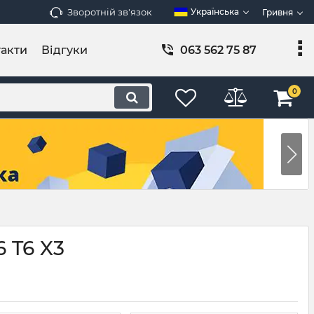
Зворотній зв'язок
Українська
Гривня
акти
Відгуки
063 562 75 87
0
 T6 X3