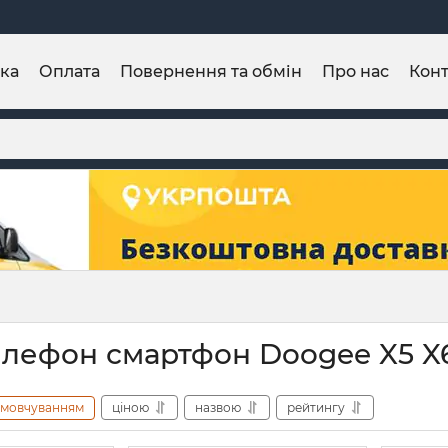
ка
Оплата
Повернення та обмін
Про нас
Конт
елефон смартфон Doogee X5 X6
амовчуванням
ціною
назвою
рейтингу