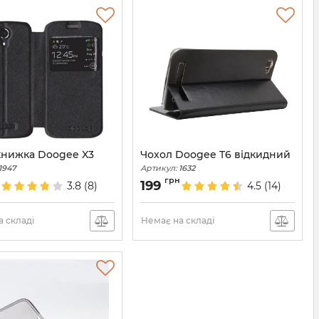
книжка Doogee X3
Чохол Doogee T6 відкидний
1947
Артикул:
1632
грн
199
3.8
(8)
4.5
(14)
 складі
Немає на складі