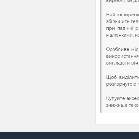
виробники для
Найпоширен
збільшить тел
при падінні 
малюнками, к
Особливе міс
використання 
виглядати він
Щоб виділити
розгорнутою 
Купуйте аксес
знижка, а так