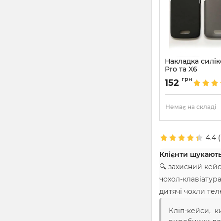
Накладка силі
Pro та X6
Артикул:
1631
грн
152
Немає на складі
4.4
(
Клієнти шукають
🔍 захисний кей
чохол-клавіатур
дитячі чохли те
Кліп-кейси, к