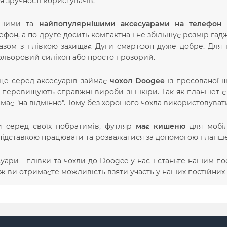
 зручності користувачів.
ішими та
найпопулярнішими аксесуарами на телефон
ефон, а по-друге досить компактна і не збільшує розмір гад
разом з плівкою захищає Дуги смартфон дуже добре. Для н
ольоровий силікон або просто прозорий.
це серед аксесуарів займає
чохол Doogee
із пресованої ш
перевищують справжні вироби зі шкіри. Так як планшет є 
 має "на відмінно". Тому без хорошого чохла використовуват
 серед своїх побратимів, футляр
має кишеню
для мобіл
підставкою працювати та розважатися за допомогою планше
уари - плівки та чохли до Doogee у нас і станьте нашим по
ож ви отримаєте можливість взяти участь у наших постійних 