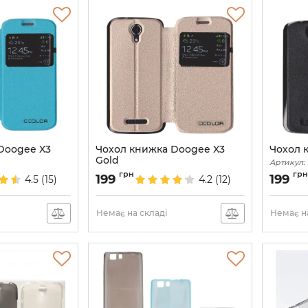
Doogee X3
Чохол книжка Doogee X3
Чохол 
Gold
Артикул:
Артикул:
1948
грн
грн
199
199
4.5
(15)
4.2
(12)
Немає на складі
Немає на