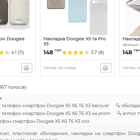
кон Doogee
Накладка Doogee X5 та Pro
Наклад
X5
Артикул:
Артикул:
1630
грн
гр
148
148
4.1
(11)
3.7
(8)
Немає на складі
Немає на
167
голосів)
:
с телефон смартфон Doogee X5 X6 T6 X3 becover 🔍 обклад
а телефон смартфон Doogee X5 X6 T6 X3 на prom 🔍 armor
лефон смартфон Doogee X5 X6 T6 X3 олх
исет, пластикові обкладинки, накладки на смартфон Dooge