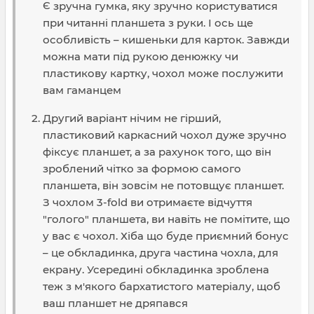
Є зручна гумка, яку зручно користуватися
при читанні планшета з руки. І ось ще
особливість – кишеньки для карток. Завжди
можна мати під рукою денюжку чи
пластикову картку, чохол може послужити
вам гаманцем
Другий варіант нічим не гірший,
пластиковий каркасний чохол дуже зручно
фіксує планшет, а за рахунок того, що він
зроблений чітко за формою самого
планшета, він зовсім не потовщує планшет.
З чохлом 3-fold ви отримаєте відчуття
"голого" планшета, ви навіть не помітите, що
у вас є чохол. Хіба що буде приємний бонус
– це обкладинка, друга частина чохла, для
екрану. Усередині обкладинка зроблена
теж з м'якого бархатистого матеріалу, щоб
ваш планшет не дряпався