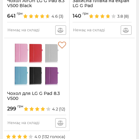
Чохол AirOn LG G Pad 8.3
Захисна плівка на екран
V500 Black
LG G Pad
Артикул:
987
Артикул:
707
грн
грн
641
140
4.6
(3)
3.8
(8)
Немає на складі
Немає на складі
Чохол для LG G Pad 8.3
V500
Артикул:
708
грн
299
4.2
(12)
Немає на складі
4.0
(
132
голоса)