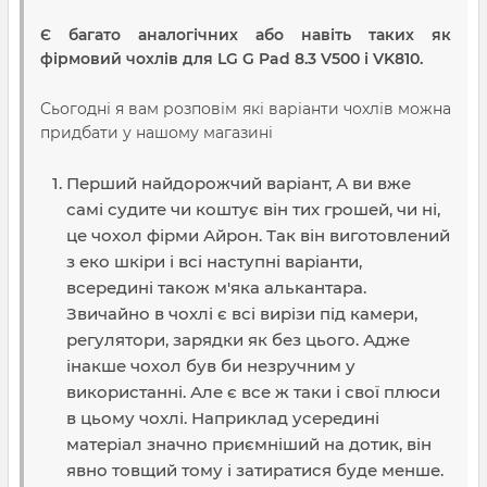
Є багато аналогічних або навіть таких як
фірмовий чохлів для LG G Pad 8.3 V500 і VK810.
Сьогодні я вам розповім які варіанти чохлів можна
придбати у нашому магазині
Перший найдорожчий варіант, А ви вже
самі судите чи коштує він тих грошей, чи ні,
це чохол фірми Айрон. Так він виготовлений
з еко шкіри і всі наступні варіанти,
всередині також м'яка алькантара.
Звичайно в чохлі є всі вирізи під камери,
регулятори, зарядки як без цього. Адже
інакше чохол був би незручним у
використанні. Але є все ж таки і свої плюси
в цьому чохлі. Наприклад усередині
матеріал значно приємніший на дотик, він
явно товщий тому і затиратися буде менше.