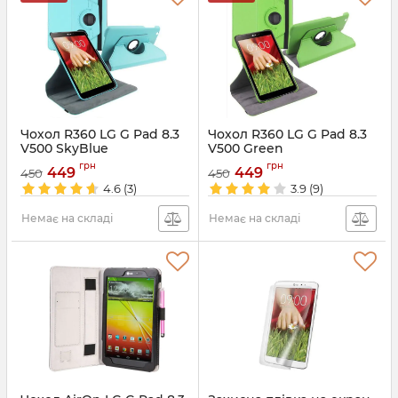
Чохол R360 LG G Pad 8.3
Чохол R360 LG G Pad 8.3
V500 SkyBlue
V500 Green
Артикул:
3576
Артикул:
3578
грн
грн
449
449
450
450
4.6
(3)
3.9
(9)
Немає на складі
Немає на складі