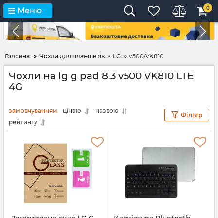
0
Меню
Головна
Чохли для планшетів
LG
v500/VK810
Чохли на lg g pad 8.3 v500 VK810 LTE
4G
замовчуванням
ціною
назвою
Фільтр
рейтингу