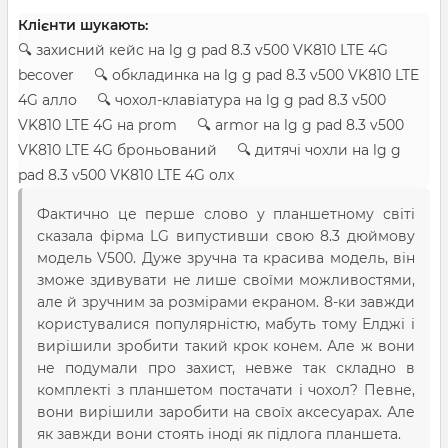
Клієнти шукають:
🔍 захисний кейс на lg g pad 8.3 v500 VK810 LTE 4G
becover 🔍 обкладинка на lg g pad 8.3 v500 VK810 LTE
4G алло 🔍 чохол-клавіатура на lg g pad 8.3 v500
VK810 LTE 4G на prom 🔍 armor на lg g pad 8.3 v500
VK810 LTE 4G броньований 🔍 дитячі чохли на lg g
pad 8.3 v500 VK810 LTE 4G олх
Фактично це перше слово у планшетному світі
сказала фірма LG випустивши свою 8.3 дюймову
модель V500. Дуже зручна та красива модель, він
зможе здивувати не лише своїми можливостями,
але й зручним за розмірами екраном. 8-ки завжди
користувалися популярністю, мабуть тому Елджі і
вирішили зробити такий крок конем. Але ж вони
не подумали про захист, невже так складно в
комплекті з планшетом постачати і чохол? Певне,
вони вирішили заробити на своїх аксесуарах. Але
як завжди вони стоять іноді як підлога планшета.