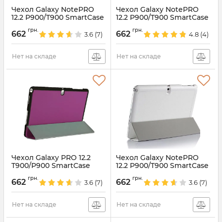
Чехол Galaxy NotePRO
Чехол Galaxy NotePRO
12.2 P900/T900 SmartCase
12.2 P900/T900 SmartCase
Hotpink
Red
грн.
грн.
662
662
3.6
(7)
4.8
(4)
Артикул:
1352
Артикул:
1351
Нет на складе
Нет на складе
Чехол Galaxy PRO 12.2
Чехол Galaxy NotePRO
T900/P900 SmartCase
12.2 P900/T900 SmartCase
Violet
White
грн.
грн.
662
662
3.6
(7)
3.6
(7)
Артикул:
1350
Артикул:
1356
Нет на складе
Нет на складе