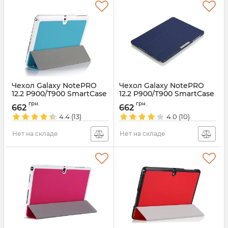
Чехол Galaxy NotePRO
Чехол Galaxy NotePRO
12.2 P900/T900 SmartCase
12.2 P900/T900 SmartCase
SKY-Blue
NavyBlue
грн.
грн.
662
662
Артикул:
1355
Артикул:
1353
4.4
(13)
4.0
(10)
Нет на складе
Нет на складе