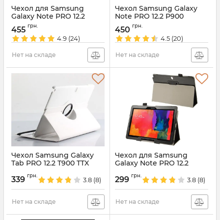
Чехол для Samsung
Чехол Samsung Galaxy
Galaxy Note PRO 12.2
Note PRO 12.2 P900
P900 Black
DarkBlue
грн.
грн.
455
450
Артикул:
4280
Артикул:
4279
4.9
(24)
4.5
(20)
Нет на складе
Нет на складе
Чехол Samsung Galaxy
Чехол для Samsung
Tab PRO 12.2 T900 TTX
Galaxy Note PRO 12.2
White
P900
грн.
грн.
339
299
3.8
(8)
3.8
(8)
Артикул:
672
Артикул:
508
Нет на складе
Нет на складе