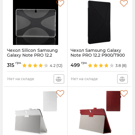
Чехол Silicon Samsung
Чехол Samsung Galaxy
Galaxy Note PRO 12.2
Note PRO 12.2 P900/T900
P900
Multi-Baseus
грн.
грн.
315
499
4.2
(12)
3.8
(8)
Артикул:
3345
Артикул:
1844
Нет на складе
Нет на складе