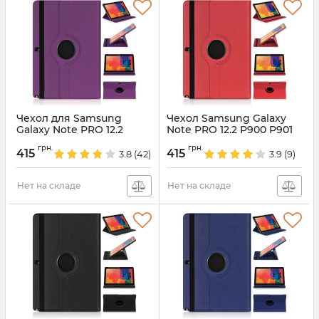
Чехол для Samsung
Чехол Samsung Galaxy
Galaxy Note PRO 12.2
Note PRO 12.2 P900 P901
P900 Violet
Red
грн.
грн.
415
415
3.8
(42)
3.9
(9)
Артикул:
4281
Артикул:
4828
Нет на складе
Нет на складе