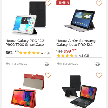
-16.68 %
Чехол Galaxy PRO 12.2
Чехол AirOn Samsung
P900/T900 SmartCase
Galaxy Note PRO 12.2
P900
Артикул:
1349
грн.
999
грн.
1199
662
4.7
(4)
Артикул:
986
4.3
(12)
Нет на складе
Нет на складе