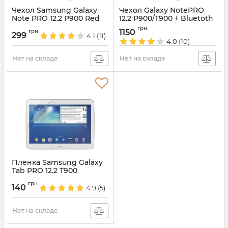
Чехол Samsung Galaxy
Чехол Galaxy NotePRO
Note PRO 12.2 P900 Red
12.2 P900/T900 + Bluetoth
keyboard
Артикул:
509
грн.
1150
грн.
299
4.1
(11)
Артикул:
1357
4.0
(10)
Нет на складе
Нет на складе
Пленка Samsung Galaxy
Tab PRO 12.2 T900
Артикул:
671
грн.
140
4.9
(5)
Нет на складе