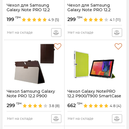
Чехол для Samsung
Чехол для Samsung
Galaxy Note PRO 12.2
Galaxy Note PRO 12.2
P900 White
P900 Cherry
грн.
грн.
199
299
4.9
(5)
4.1
(11)
Артикул:
3188
Артикул:
3190
Нет на складе
Нет на складе
Чехол Samsung Galaxy
Чехол Galaxy NotePRO
Note PRO 12.2 P900
12.2 P900/T900 SmartCase
Brown
Green
грн.
грн.
299
662
3.8
(8)
4.8
(4)
Артикул:
3189
Артикул:
1354
Нет на складе
Нет на складе