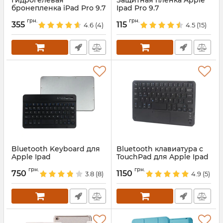
Гидрогелевая
Защитная пленка Apple
бронепленка iPad Pro 9.7
Ipad Pro 9.7
Артикул:
68697
Артикул:
1893
грн.
грн.
355
115
4.6
(4)
4.5
(15)
Bluetooth Keyboard для
Bluetooth клавиатура с
Apple Ipad
TouchPad для Apple Ipad
Артикул:
2001
Артикул:
2002
грн.
грн.
750
1150
3.8
(8)
4.9
(5)