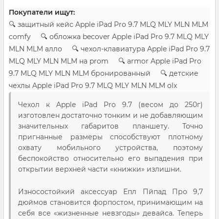
Покупатели ищут:
🔍 защитный кейс Apple iPad Pro 9.7 MLQ MLY MLN MLM
comfy 🔍 обложка becover Apple iPad Pro 9.7 MLQ MLY
MLN MLM алло 🔍 чехол-клавиатура Apple iPad Pro 9.7
MLQ MLY MLN MLM на prom 🔍 armor Apple iPad Pro
9.7 MLQ MLY MLN MLM бронированный 🔍 детские
чехлы Apple iPad Pro 9.7 MLQ MLY MLN MLM olx
Чехол к Apple iPad Pro 9.7 (весом до 250г)
изготовлен достаточно тонким и не добавляющим
значительных габаритов планшету. Точно
пригнанные размеры способствуют плотному
охвату мобильного устройства, поэтому
беспокойство относительно его выпадения при
открытии верхней части «книжки» излишни.
Износостойкий аксессуар Епл Пйпад Про 9,7
дюймов становится форпостом, принимающим на
себя все «жизненные невзгоды» девайса. Теперь