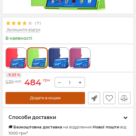
(
7
)
Залишити відгук
В наявності
-9.53 %
484
грн
−
+
535
грн
Додати в кошик
Способи доставки
🚚
Безкоштовна доставка
на відділення
Нової пошти
від
1000 грн*