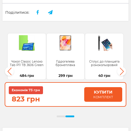
Поділитися:
Чохол Classic Lenovo
Гідрогелева
Стілус до планшета
Tab P11 TB J606 Green
бронеплівка
різнокольоровий
484 грн
299 грн
40 грн
Економія 73 грн
КУПИТИ
823 грн
КОМПЛЕКТ