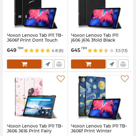
Чохол Lenovo Tab P11 TB-
Чохол Lenovo Tab P11
J606f Print Dont Touch
j606 j616 3fold Black
my Tab
Артикул:
5170
грн
грн
649
645
4.8
(6)
3.5
(13)
Артикул:
5227
Чохол Lenovo Tab P11 TB-
Чохол Lenovo Tab P11 TB-
J606 J616 Print Fairy
J606f Print Winter