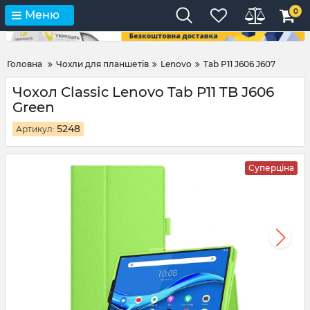
0
Меню
Головна
Чохли для планшетів
Lenovo
Tab P11 J606 J607
Чохол Classic Lenovo Tab P11 TB J606
Green
5248
Артикул:
Суперціна