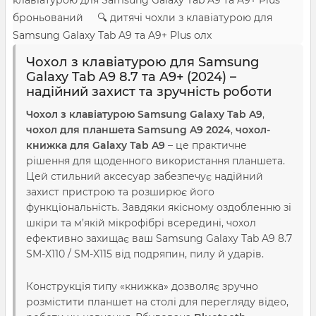
клавіатурою для Samsung Galaxy Tab A9 та A9+ Plus
броньований 🔍 дитячі чохли з клавіатурою для
Samsung Galaxy Tab A9 та A9+ Plus олх
Чохол з клавіатурою для Samsung
Galaxy Tab A9 8.7 та A9+ (2024) –
надійний захист та зручність роботи
Чохол з клавіатурою Samsung Galaxy Tab A9
,
чохол для планшета Samsung A9 2024
,
чохол-
книжка для Galaxy Tab A9
– це практичне
рішення для щоденного використання планшета.
Цей стильний аксесуар забезпечує надійний
захист пристрою та розширює його
функціональність. Завдяки якісному оздобленню зі
шкіри та м’якій мікрофібрі всередині, чохол
ефективно захищає ваш Samsung Galaxy Tab A9 8.7
SM-X110 / SM-X115 від подряпин, пилу й ударів.
Конструкція типу «книжка» дозволяє зручно
розмістити планшет на столі для перегляду відео,