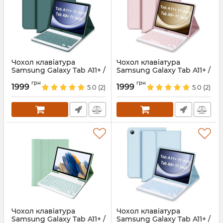
Чохол клавіатура
Чохол клавіатура
Samsung Galaxy Tab A11+ /
Samsung Galaxy Tab A11+ /
A9 Plus Bluetooth
A9 Plus Bluetooth
грн
грн
Keyboard with TP Pink
Keyboard with TP Pink
1999
1999
5.0
(2)
5.0
(2)
Артикул:
688580
Артикул:
hl-13844
Чохол клавіатура
Чохол клавіатура
Samsung Galaxy Tab A11+ /
Samsung Galaxy Tab A11+ /