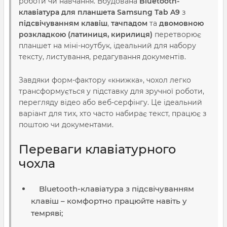
роботи чи навчання. Вбудована
Bluetooth-
клавіатура для планшета Samsung Tab A9
з
підсвічуванням клавіш
,
тачпадом
та
двомовною
розкладкою (латиниця, кирилиця)
перетворює
планшет на міні-ноутбук, ідеальний для набору
тексту, листування, редагування документів.
Завдяки форм-фактору «книжка», чохол легко
трансформується у підставку для зручної роботи,
перегляду відео або веб-серфінгу. Це ідеальний
варіант для тих, хто часто набирає текст, працює з
поштою чи документами.
Переваги клавіатурного
чохла
Bluetooth-клавіатура з підсвічуванням
клавіш – комфортно працюйте навіть у
темряві;