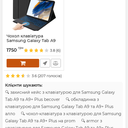
Чохол клавіатура
Samsung Galaxy Tab A9
8.7 SM-X110 SM-X115
грн
Bluetooth Keyboard with
1750
3.8
(6)
TP
Артикул:
687683
3.6
(
207
голосів)
Клієнти шукають:
🔍 захисний кейс з клавіатурою для Samsung Galaxy
Tab A9 та A9+ Plus becover 🔍 обкладинка з
клавіатурою для Samsung Galaxy Tab A9 та A9+ Plus
алло 🔍 чохол-клавіатура з клавіатурою для Samsung
Galaxy Tab A9 та A9+ Plus на prom 🔍 armor з