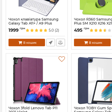
Чохол клавіатура Samsung
Чохол R360 Samsung
Galaxy Tab A11+ / A9 Plus
Plus SM X210 X216 X2
Bluetooth Keyboard with TP
Артикул:
72267
грн
грн
1999
495
5.0
(2)
Violet
Артикул:
hl-13846
В кошик
В кошик
Чохол 3fold Lenovo Tab P11
Чохол TOBY Gum Sp