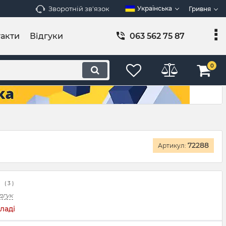
Зворотній зв'язок
Українська
Гривня
акти
Відгуки
063 562 75 87
0
72288
Артикул:
(
3
)
дгук
ладі