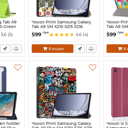
 Tab A9
Чохол Print Samsung Galaxy
Чохол Pri
15 Green
Tab A9 SM X210 X215 X216
Tab A9 SM 
Butterfly
Tapper
грн
грн
599
599
3.6
(5)
4.6
(4)
Артикул:
7255
Артикул:
687
В кошик
В 
en holder
Чохол Print Samsung Galaxy
Чохол із S