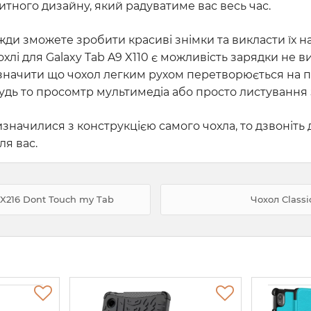
итного дизайну, який радуватиме вас весь час.
вжди зможете зробити красиві знімки та викласти їх н
чохлі для Galaxy Tab A9 X110 є можливість зарядки не
о відзначити що чохол легким рухом перетворюється на 
дь то просомтр мультимедіа або просто листування з
значилися з конструкцією самого чохла, то дзвоніть
ля вас.
 X216 Dont Touch my Tab
Чохол Classi