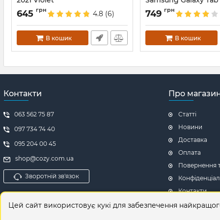
2021 Violet
Samsung Galaxy Tab 
SM X210 X215 X216 D
Артикул:
5175
грн
грн
645
749
4.8
(6)
Артикул:
687713
В кошик
В кошик
Контакти
Про магази
063 562 75 87
Статті
Новини
097 734 74 40
Доставка
095 204 00 45
Оплата
shop@cozy.com.ua
Повернення т
Зворотній зв'язок
Конфіденціал
Контакти
Відгуки про 
Цей сайт використовує кукі для забезпечення найкращо