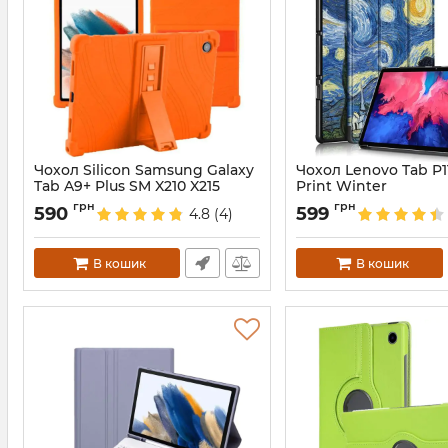
Чохол Silicon Samsung Galaxy
Чохол Lenovo Tab P1
Tab A9+ Plus SM X210 X215
Print Winter
Orange
Артикул:
5182
грн
грн
590
599
4.8
(4)
Артикул:
112657
В кошик
В кошик