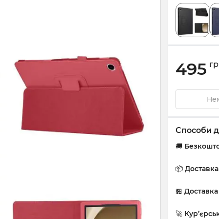
495
гр
Нем
Способи д
🚚
Безкошто
📦
Доставк
🏪
Доставка
🚀
Кур’єрсь