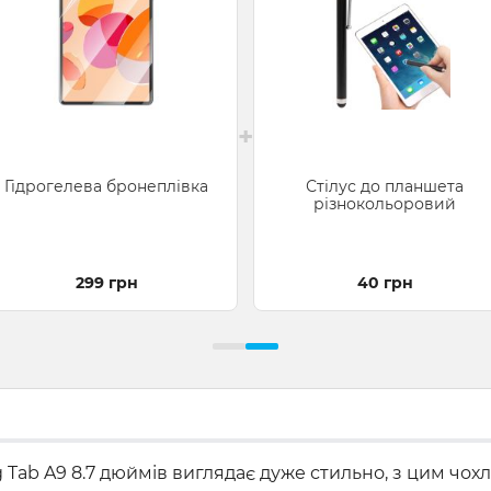
+
Гідрогелева бронеплівка
Стілус до планшета
різнокольоровий
299 грн
40 грн
Tab A9 8.7 дюймів виглядає дуже стильно, з цим чохл