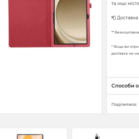
та інші міст
📮 Доставк
** Безкоштовна
* Якщо ви отри
доставка не на
Способи о
Поділитися: