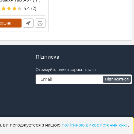
laxy Tab A9+ (11'')
5) Бордовий
4.4
(2)
909
кошик
Підписка
Отримуйте тільки корисні статті!
Підписатися
м, ви погоджуєтеся з нашою
політикою використання кукі
.