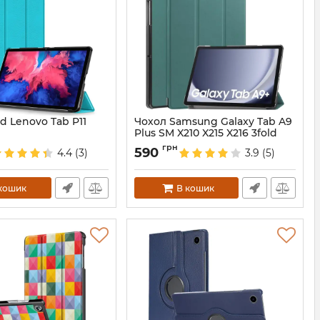
ld Lenovo Tab P11
Чохол Samsung Galaxy Tab A9
Plus SM X210 X215 X216 3fold
DarkGreen
8
грн
590
4.4
(3)
3.9
(5)
Артикул:
7245
кошик
В кошик