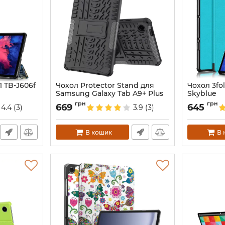
1 TB-J606f
Чохол Protector Stand для
Чохол 3fo
Samsung Galaxy Tab A9+ Plus
Skyblue
(11'') Black
Артикул:
517
грн
грн
669
645
4.4
(3)
3.9
(3)
Артикул:
73565
В кошик
В 