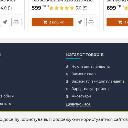
A9 Plus
Tab A9 Plus SM X210 X215 X216
Samsung Ga
arkBlue
Graffiti
(X210/X21
грн
грн
599
699
4.0
(1)
5.0
(5)
Артикул:
7256
Артикул:
67
В кошик
В 
н
Каталог товарів
Чохли для планшетів
Захисне скло
Захисні плівки для планшетів
Зарядные устройства
а обмін
Аксесуари
ьність
Дивитись все
магазин
го досвіду користувача. Продовжуючи користуватися сайто