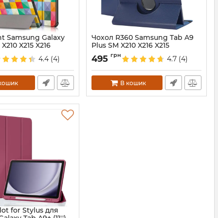
nt Samsung Galaxy
Чохол R360 Samsung Tab A9
X210 X215 X216
Plus SM X210 X216 X215
DarkBlue
грн
495
4.4
(4)
4.7
(4)
528
Артикул:
72262
кошик
В кошик
lot for Stylus для