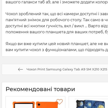
вашого галакси таб а9, але і зможете додати колор
Чохол зроблений так, що всі камери доступні і за
пам'ятний знімок для робочого столу. Так само в 
доступні всі кнопки гучність, вкл / викл ... Варт
положення вашого планшета для ваших потреб, бу
Якщо ви вже купили цей новий планшет, але не ви
вам купити чохол з функціоналами, що підходять д
Чохол Print Samsung Galaxy Tab A9 SM X210 X215
Рекомендовані товари