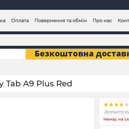
ка
Оплата
Повернення та обмін
Про нас
Конт
y Tab A9 Plus Red
Залишити ві
Немає на ск