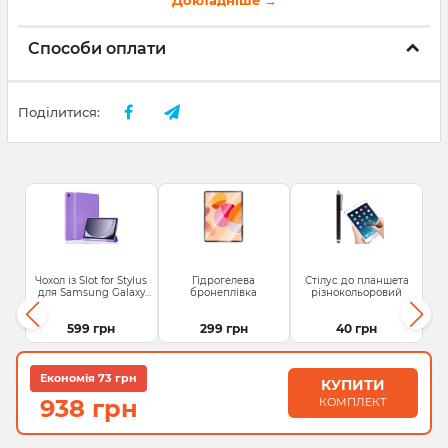
Способи оплати
Поділитися:
Чохол із Slot for Stylus
Гідрогелева
Стілус до планшета
для Samsung Galaxy
бронеплівка
різнокольоровий
Tab...
599 грн
299 грн
40 грн
Економія 73 грн
КУПИТИ
938 грн
КОМПЛЕКТ