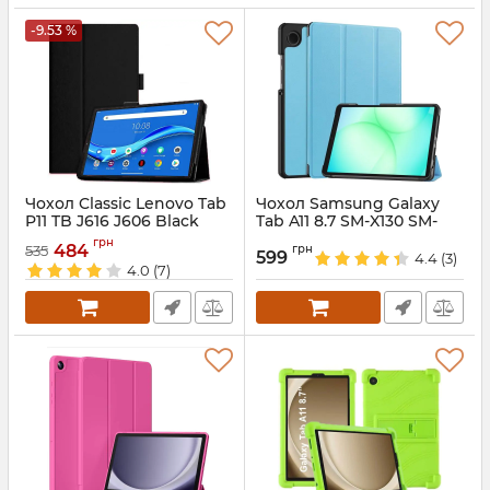
-9.53 %
Чохол Classic Lenovo Tab
Чохол Samsung Galaxy
P11 TB J616 J606 Black
Tab A11 8.7 SM-X130 SM-
X135 3fold SkyBlue
Артикул:
5242
грн
484
грн
535
599
4.4
(3)
Артикул:
688184
4.0
(7)