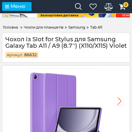
0
Меню
Головна
Чохли для планшетів
Samsung
Tab A11
Чохол із Slot for Stylus для Samsung
Galaxy Tab A11 / A9 (8.7'') (X110/X115) Violet
86632
Артикул: