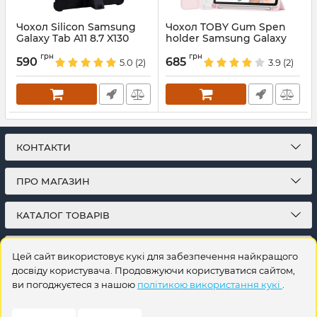
Чохол Silicon Samsung
Чохол TOBY Gum Spen
Galaxy Tab A11 8.7 X130
holder Samsung Galaxy
X135 Black
Tab A11 8.7 X130 X135 Pink
грн
грн
590
685
5.0
(2)
3.9
(2)
Артикул:
688350
Артикул:
688339
КОНТАКТИ
ПРО МАГАЗИН
КАТАЛОГ ТОВАРІВ
ПІДПИСКА
Цей сайт використовує кукі для забезпечення найкращого
досвіду користувача. Продовжуючи користуватися сайтом,
ви погоджуєтеся з нашою
політикою використання кукі
.