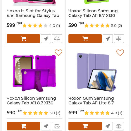
Чохол із Slot for Stylus
Чохол Silicon Samsung
для Samsung Galaxy Tab
Galaxy Tab A11 8.7 X130
A11 / A9 (8.7'') (X110/X115)
X135 Green
грн
грн
HotPink
599
590
4.0
(1)
5.0
(2)
Артикул:
688352
Артикул:
86632
Чохол Silicon Samsung
Чохол Gum Samsung
Galaxy Tab A11 8.7 X130
Galaxy Tab A11 Lite 8.7
X135 Violet
Violet
грн
грн
590
699
5.0
(2)
4.8
(3)
Артикул:
688354
Артикул:
688593