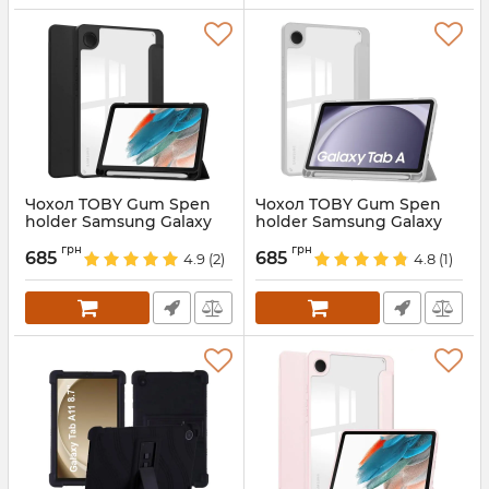
Чохол TOBY Gum Spen
Чохол TOBY Gum Spen
holder Samsung Galaxy
holder Samsung Galaxy
Tab A11 8.7 X130 X135 Black
Tab A11 8.7 X130 X135 Grey
грн
грн
685
685
4.9
(2)
4.8
(1)
Артикул:
688337
Артикул:
688340