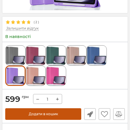
(
2
)
Залишити відгук
В наявності
599
грн
−
+
Додати в кошик