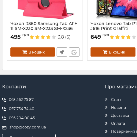
Чохол R360 Samsung Tab A11+
Чохол Lenovo Tab P1
11 SM-X230 SM-X233 SM-X236
J616 Print Graffiti
Hotpink
Артикул:
5797
грн
грн
495
649
3.8
(5)
Артикул:
688216
В кошик
В кошик
Контакти
Про магази
063 562 75 87
Статті
Новини
097 734 74 40
Доставка
095 204 00 45
Оплата
shop@cozy.com.ua
Повернення т