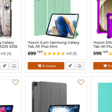
g Galaxy
Чохол Gum Samsung Galaxy
Чохол Sil
 X233 X236
Tab A11 Plus Mint
Tab A11 Pl
Violet
Артикул:
688585
грн
грн
699
599
4.6
(4)
4.8
(5)
Артикул:
688
В кошик
В 