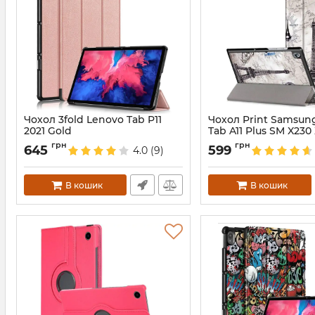
Чохол 3fold Lenovo Tab P11
Чохол Print Samsun
2021 Gold
Tab A11 Plus SM X230
EffileTower
Артикул:
5173
грн
грн
645
599
4.0
(9)
Артикул:
688234
В кошик
В кошик