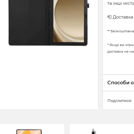
та інші міст
📮 Доставк
** Безкоштовна
* Якщо ви отри
доставка не на
Способи о
Поділитися: