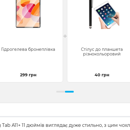
+
Гідрогелева бронеплівка
Стілус до планшета
різнокольоровий
299 грн
40 грн
ab A11+ 11 дюймів виглядає дуже стильно, з цим чохл