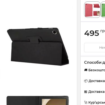
495
гр
Нем
Способи д
🚚
Безкошто
📦
Доставк
🏪
Доставка
🚀
Кур’єрсь