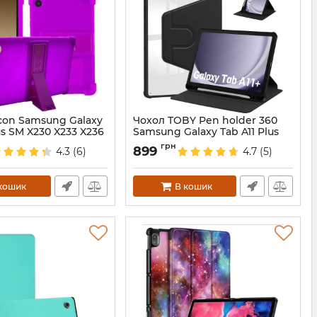
icon Samsung Galaxy
Чохол TOBY Pen holder 360
us SM X230 X233 X236
Samsung Galaxy Tab A11 Plus
Black
грн
899
4.3
(6)
4.7
(5)
360
Артикул:
688409
кошик
В кошик