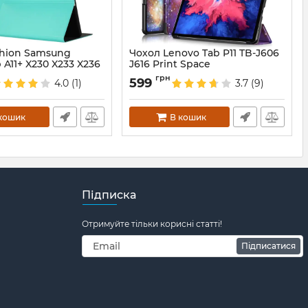
shion Samsung
Чохол Lenovo Tab P11 TB-J606
 A11+ X230 X233 X236
J616 Print Space
Артикул:
5180
грн
599
4.0
(1)
3.7
(9)
430
кошик
В кошик
Підписка
Отримуйте тільки корисні статті!
Підписатися