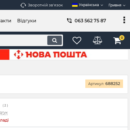
Зворотній зв'язок
Українська
Гривня
акти
Відгуки
063 562 75 87
0
688252
Артикул:
(
2
)
дгук
ладі