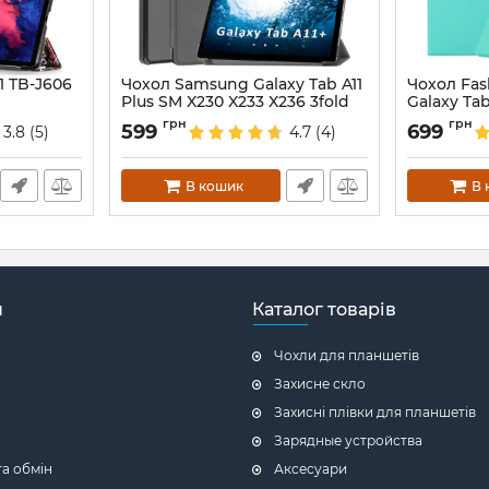
1 TB-J606
Чохол Samsung Galaxy Tab A11
Чохол Fa
Plus SM X230 X233 X236 3fold
Galaxy Tab
Grey
Mint
грн
грн
599
699
3.8
(5)
4.7
(4)
Артикул:
688221
Артикул:
688
В кошик
В 
н
Каталог товарів
Чохли для планшетів
Захисне скло
Захисні плівки для планшетів
Зарядные устройства
а обмін
Аксесуари