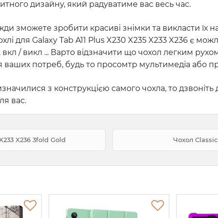
ритного дизайну, який радуватиме вас весь час.
вжди зможете зробити красиві знімки та викласти їх н
охлі для Galaxy Tab A11 Plus X230 X235 X233 X236 є мо
 вкл / викл ... Варто відзначити що чохол легким ру
ваших потреб, будь то просомтр мультимедіа або про
значилися з конструкцією самого чохла, то дзвоніть
ля вас.
233 X236 3fold Gold
Чохол Classi