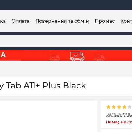
ка
Оплата
Повернення та обмін
Про нас
Конт
 Tab A11+ Plus Black
Залишити ві
Немає на ск