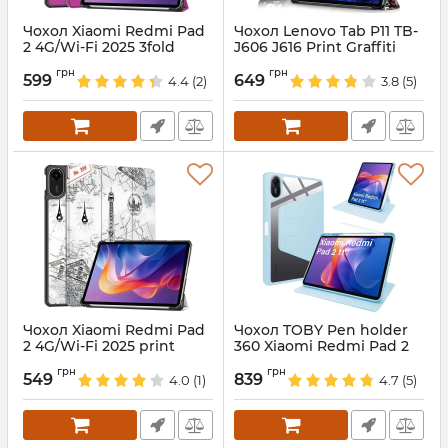
Чохол Xiaomi Redmi Pad
Чохол Lenovo Tab P11 TB-
2 4G/Wi-Fi 2025 3fold
J606 J616 Print Graffiti
Violet
Артикул:
5797
грн
грн
599
649
4.4
(2)
3.8
(5)
Артикул:
687995
Чохол Xiaomi Redmi Pad
Чохол TOBY Pen holder
2 4G/Wi-Fi 2025 print
360 Xiaomi Redmi Pad 2
EffileTower
2025 SkyBlue
грн
грн
549
839
4.0
(1)
4.7
(5)
Артикул:
688002
Артикул:
688551