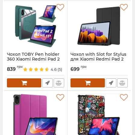
Чохол TOBY Pen holder
Чохол with Slot for Stylus
360 Xiaomi Redmi Pad 2
для Xiaomi Redmi Pad 2
2025 DarkGreen
(11") Чорний
грн
грн
839
699
4.6
(5)
Артикул:
688547
Артикул:
80432