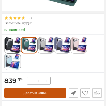
(
5
)
Залишити відгук
В наявності
839
грн
−
+
Додати в кошик