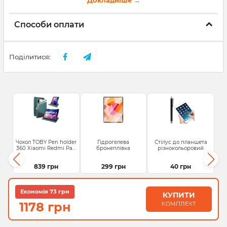
Способи оплати
Поділитися:
Чохол TOBY Pen holder
Гідрогелева
Стілус до планшета
360 Xiaomi Redmi Pad
бронеплівка
різнокольоровий
2...
839 грн
299 грн
40 грн
Економія 73 грн
КУПИТИ
1178 грн
КОМПЛЕКТ