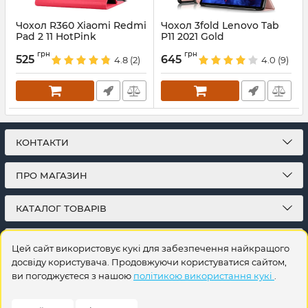
Чохол R360 Xiaomi Redmi
Чохол 3fold Lenovo Tab
Pad 2 11 HotPink
P11 2021 Gold
Артикул:
688621
Артикул:
5173
грн
грн
525
645
4.8
(2)
4.0
(9)
КОНТАКТИ
ПРО МАГАЗИН
КАТАЛОГ ТОВАРІВ
ПІДПИСКА
Цей сайт використовує кукі для забезпечення найкращого
досвіду користувача. Продовжуючи користуватися сайтом,
ви погоджуєтеся з нашою
політикою використання кукі
.