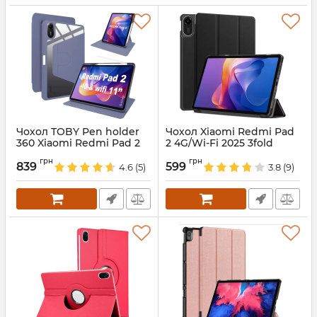
Чохол TOBY Pen holder
Чохол Xiaomi Redmi Pad
360 Xiaomi Redmi Pad 2
2 4G/Wi-Fi 2025 3fold
2025 Violet
Black
грн
грн
839
599
4.6
(5)
3.8
(9)
Артикул:
688549
Артикул:
687991